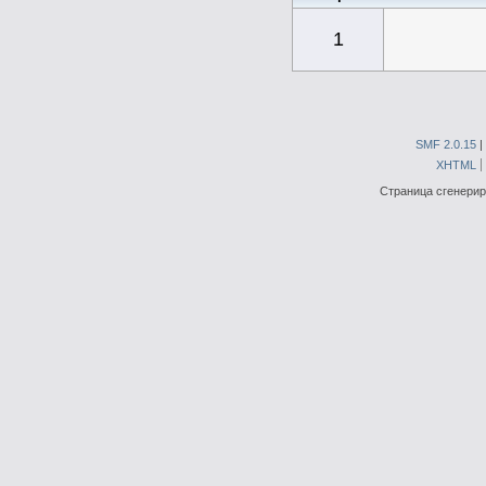
1
SMF 2.0.15
|
XHTML
Страница сгенериро