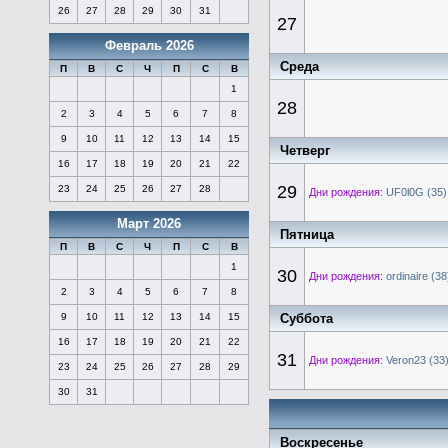
26
27
28
29
30
31
27
Февраль 2026
Среда
П
В
С
Ч
П
С
В
1
28
2
3
4
5
6
7
8
9
10
11
12
13
14
15
Четверг
16
17
18
19
20
21
22
29
23
24
25
26
27
28
Дни рождения:
UF0l0G (35)
Март 2026
Пятница
П
В
С
Ч
П
С
В
1
30
Дни рождения:
ordinaire (38
2
3
4
5
6
7
8
Суббота
9
10
11
12
13
14
15
16
17
18
19
20
21
22
31
Дни рождения:
Veron23 (33
23
24
25
26
27
28
29
30
31
Воскресенье