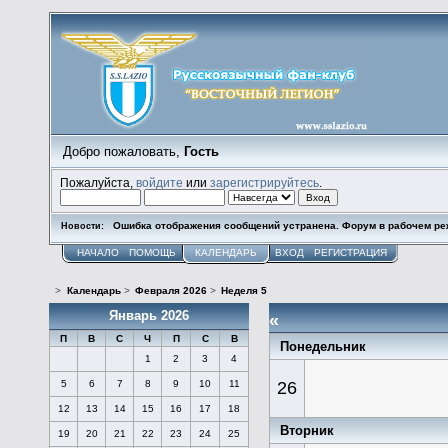
Добро пожаловать,
Гость
Пожалуйста,
войдите
или
зарегистрируйтесь
.
Ошибка отображения сообщений устранена. Форум в рабочем ре
Новости:
НАЧАЛО
ПОМОЩЬ
КАЛЕНДАРЬ
ВХОД
РЕГИСТРАЦИЯ
>
Календарь
>
Февраля 2026
>
Неделя 5
Январь 2026
«
П
В
С
Ч
П
С
В
Понедельник
1
2
3
4
5
6
7
8
9
10
11
26
12
13
14
15
16
17
18
Вторник
19
20
21
22
23
24
25