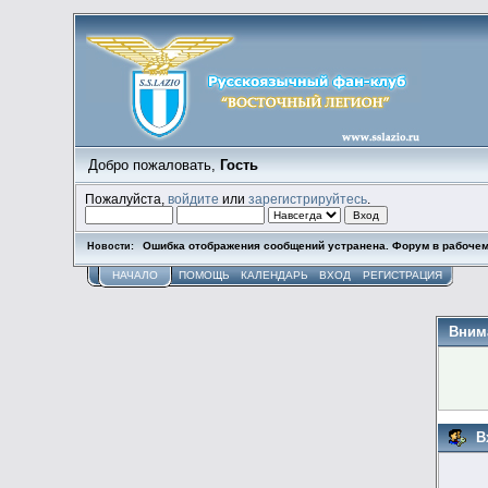
Добро пожаловать,
Гость
Пожалуйста,
войдите
или
зарегистрируйтесь
.
Ошибка отображения сообщений устранена. Форум в рабочем
Новости:
НАЧАЛО
ПОМОЩЬ
КАЛЕНДАРЬ
ВХОД
РЕГИСТРАЦИЯ
Вним
В