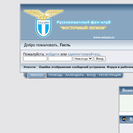
Добро пожаловать,
Гость
Пожалуйста,
войдите
или
зарегистрируйтесь
.
Ошибка отображения сообщений устранена. Форум в рабочем
Новости:
НАЧАЛО
ПОМОЩЬ
КАЛЕНДАРЬ
ВХОД
РЕГИСТРАЦИЯ
Вним
В