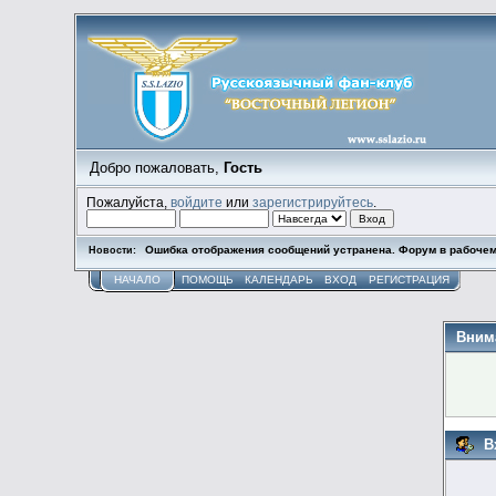
Добро пожаловать,
Гость
Пожалуйста,
войдите
или
зарегистрируйтесь
.
Ошибка отображения сообщений устранена. Форум в рабочем
Новости:
НАЧАЛО
ПОМОЩЬ
КАЛЕНДАРЬ
ВХОД
РЕГИСТРАЦИЯ
Вним
В