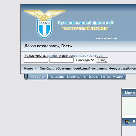
Добро пожаловать,
Гость
Пожалуйста,
войдите
или
зарегистрируйтесь
.
Ошибка отображения сообщений устранена. Форум в рабочем
Новости:
НАЧАЛО
ПОМОЩЬ
КАЛЕНДАРЬ
ВХОД
РЕГИСТРАЦИЯ
Вним
В