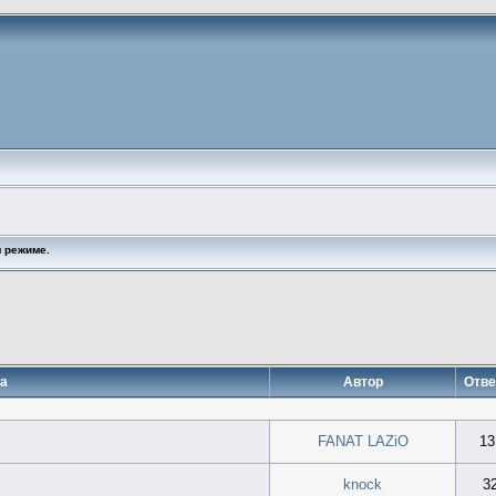
 режиме.
а
Автор
Отве
FANAT LAZiO
13
knock
3