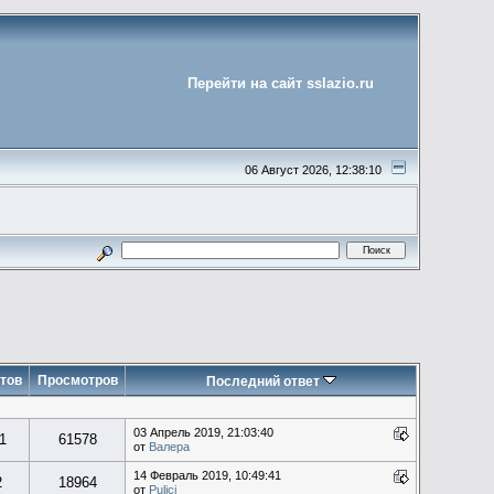
Перейти на сайт sslazio.ru
06 Август 2026, 12:38:10
тов
Просмотров
Последний ответ
03 Апрель 2019, 21:03:40
1
61578
от
Валера
14 Февраль 2019, 10:49:41
2
18964
от
Pulici