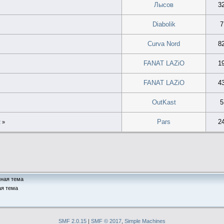
Лысов
3
Diabolik
7
Curva Nord
8
FANAT LAZiO
1
FANAT LAZiO
4
OutKast
5
Pars
2
2
»
ная тема
я тема
SMF 2.0.15
|
SMF © 2017
,
Simple Machines