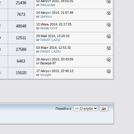
02 Август 2015, 18:50:25
2
21436
от
NikLaziale
24 Август 2014, 21:57:48
7673
от
Sphincs
12 Июнь 2014, 01:17:25
2
48048
от
Nobile GUY
29 Май 2014, 14:20:15
9
12511
от
FANAT LAZiO
03 Март 2014, 12:51:32
3
27589
от
FANAT LAZiO
26 Август 2013, 20:43:55
6463
от Валера 87
17 Август 2013, 22:40:13
4
15520
от
Inzaghi
Перейти в: