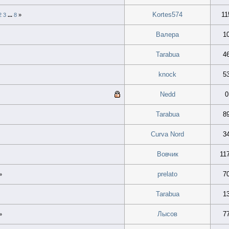
Kortes574
11
2
3
...
8
»
Валера
1
Tarabua
4
knock
5
Nedd
0
Tarabua
8
Curva Nord
3
Вовчик
11
prelato
7
»
Tarabua
1
Лысов
7
»