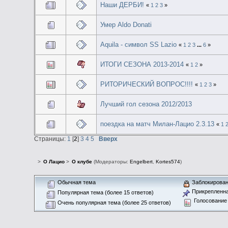
Наши ДЕРБИ!
«
1
2
3
»
Умер Aldo Donati
Aquila - символ SS Lazio
«
1
2
3
...
6
»
ИТОГИ СЕЗОНА 2013-2014
«
1
2
»
РИТОРИЧЕСКИЙ ВОПРОС!!!!
«
1
2
3
»
Лучший гол сезона 2012/2013
поездка на матч Милан-Лацио 2.3.13
«
1
Страницы:
1
[
2
]
3
4
5
Вверх
>
О Лацио
>
О клубе
(Модераторы:
Engelbert
,
Kortes574
)
Обычная тема
Заблокирован
Прикрепленна
Популярная тема (более 15 ответов)
Голосование
Очень популярная тема (более 25 ответов)