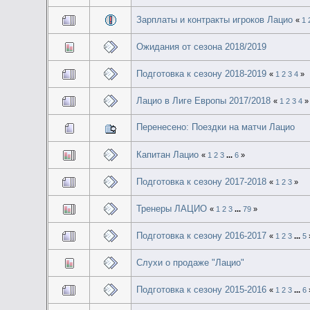
Зарплаты и контракты игроков Лацио
«
1
Ожидания от сезона 2018/2019
Подготовка к сезону 2018-2019
«
1
2
3
4
»
Лацио в Лиге Европы 2017/2018
«
1
2
3
4
»
Перенесено: Поездки на матчи Лацио
Капитан Лацио
«
1
2
3
...
6
»
Подготовка к сезону 2017-2018
«
1
2
3
»
Тренеры ЛАЦИО
«
1
2
3
...
79
»
Подготовка к сезону 2016-2017
«
1
2
3
...
5
Слухи о продаже "Лацио"
Подготовка к сезону 2015-2016
«
1
2
3
...
6