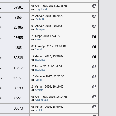
06 Сентябрь 2018, 21:35:43
5
57991
от
Engelbert
24 Август 2018, 18:29:20
0
7155
от
Diabolik
05 Август 2018, 20:59:35
6
25485
от
Валера
20 Март 2018, 05:49:53
3
25655
от
svrn
06 Октябрь 2017, 19:16:46
4385
от
Nedd
14 Август 2017, 19:38:02
9
39336
от
Валера
25 Июль 2017, 06:44:04
4
19817
от
Валера
13 Апрель 2017, 20:23:38
77
369771
от
Nedd
24 Август 2016, 16:18:05
0
35538
от
prelato
03 Сентябрь 2015, 16:14:46
3
8954
от
NikLaziale
05 Август 2015, 18:50:57
7
38670
от
prelato