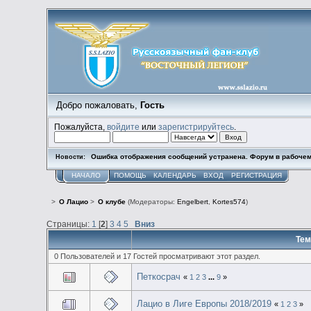
Добро пожаловать,
Гость
Пожалуйста,
войдите
или
зарегистрируйтесь
.
Ошибка отображения сообщений устранена. Форум в рабочем
Новости:
НАЧАЛО
ПОМОЩЬ
КАЛЕНДАРЬ
ВХОД
РЕГИСТРАЦИЯ
>
О Лацио
>
О клубе
(Модераторы:
Engelbert
,
Kortes574
)
Страницы:
1
[
2
]
3
4
5
Вниз
Тем
0 Пользователей и 17 Гостей просматривают этот раздел.
Петкосрач
«
1
2
3
...
9
»
Лацио в Лиге Европы 2018/2019
«
1
2
3
»