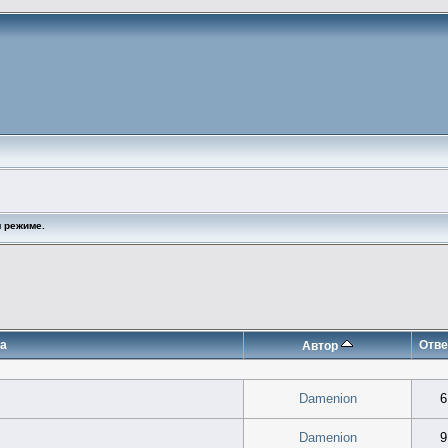
 режиме.
а
Отве
Автор
Damenion
6
Damenion
9