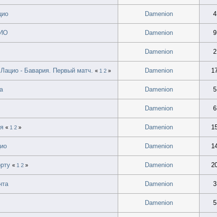
цио
Damenion
4
ЦИО
Damenion
9
Damenion
2
 Лацио - Бавария. Первый матч.
Damenion
1
«
1
2
»
а
Damenion
5
Damenion
6
ья
Damenion
1
«
1
2
»
цио
Damenion
1
орту
Damenion
2
«
1
2
»
нта
Damenion
3
Damenion
5