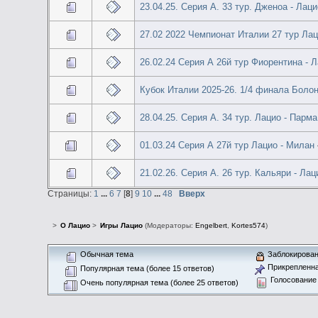
23.04.25. Серия А. 33 тур. Дженоа - Лаци
27.02 2022 Чемпионат Италии 27 тур Лац
26.02.24 Серия А 26й тур Фиорентина - 
Кубок Италии 2025-26. 1/4 финала Болон
28.04.25. Серия А. 34 тур. Лацио - Парма
01.03.24 Серия А 27й тур Лацио - Милан
21.02.26. Серия А. 26 тур. Кальяри - Лац
Страницы:
1
...
6
7
[
8
]
9
10
...
48
Вверх
>
О Лацио
>
Игры Лацио
(Модераторы:
Engelbert
,
Kortes574
)
Обычная тема
Заблокирован
Прикрепленна
Популярная тема (более 15 ответов)
Голосование
Очень популярная тема (более 25 ответов)