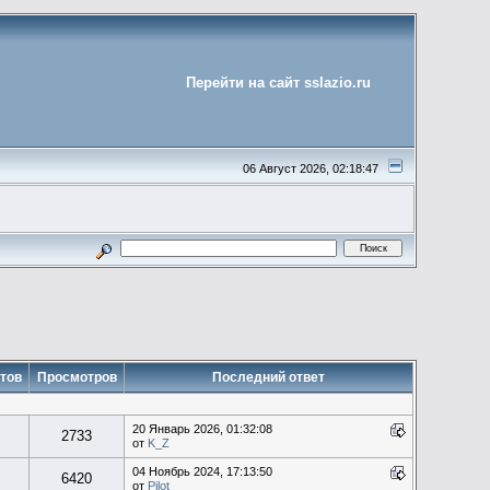
Перейти на сайт sslazio.ru
06 Август 2026, 02:18:47
тов
Просмотров
Последний ответ
20 Январь 2026, 01:32:08
2733
от
K_Z
04 Ноябрь 2024, 17:13:50
6420
от
Pilot