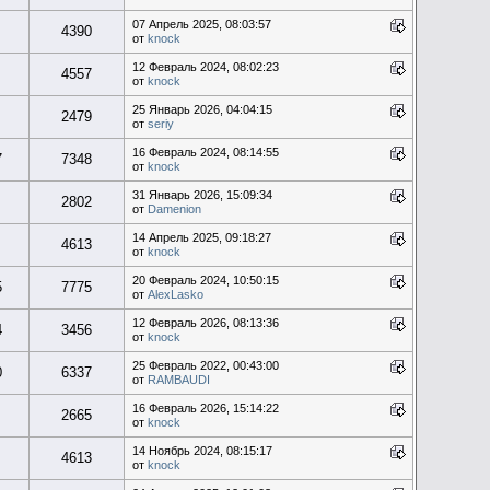
07 Апрель 2025, 08:03:57
4390
от
knock
12 Февраль 2024, 08:02:23
4557
от
knock
25 Январь 2026, 04:04:15
2479
от
seriy
16 Февраль 2024, 08:14:55
7
7348
от
knock
31 Январь 2026, 15:09:34
2802
от
Damenion
14 Апрель 2025, 09:18:27
4613
от
knock
20 Февраль 2024, 10:50:15
5
7775
от
AlexLasko
12 Февраль 2026, 08:13:36
4
3456
от
knock
25 Февраль 2022, 00:43:00
0
6337
от
RAMBAUDI
16 Февраль 2026, 15:14:22
2665
от
knock
14 Ноябрь 2024, 08:15:17
4613
от
knock