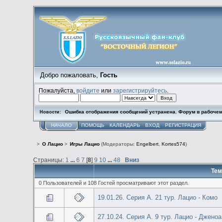
Добро пожаловать,
Гость
Пожалуйста,
войдите
или
зарегистрируйтесь
.
Ошибка отображения сообщений устранена. Форум в рабочем
Новости:
НАЧАЛО
ПОМОЩЬ
КАЛЕНДАРЬ
ВХОД
РЕГИСТРАЦИЯ
>
О Лацио
>
Игры Лацио
(Модераторы:
Engelbert
,
Kortes574
)
Страницы:
1
...
6
7
[
8
]
9
10
...
48
Вниз
Тем
0 Пользователей и 108 Гостей просматривают этот раздел.
19.01.26. Серия А. 21 тур. Лацио - Комо
27.10.24. Серия А. 9 тур. Лацио - Дженоа