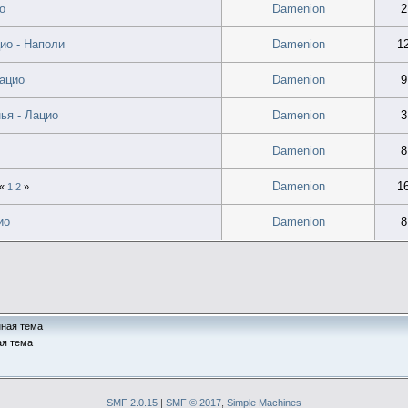
о
Damenion
2
ио - Наполи
Damenion
1
Лацио
Damenion
9
ья - Лацио
Damenion
3
Damenion
8
Damenion
1
«
1
2
»
ио
Damenion
8
ная тема
я тема
SMF 2.0.15
|
SMF © 2017
,
Simple Machines