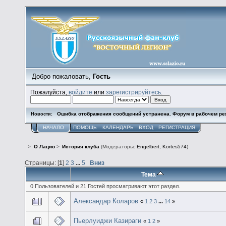
Добро пожаловать,
Гость
Пожалуйста,
войдите
или
зарегистрируйтесь
.
Ошибка отображения сообщений устранена. Форум в рабочем ре
Новости:
НАЧАЛО
ПОМОЩЬ
КАЛЕНДАРЬ
ВХОД
РЕГИСТРАЦИЯ
>
О Лацио
>
История клуба
(Модераторы:
Engelbert
,
Kortes574
)
Страницы: [
1
]
2
3
...
5
Вниз
Тема
0 Пользователей и 21 Гостей просматривают этот раздел.
Александар Коларов
«
1
2
3
...
14
»
Пьерлуиджи Казираги
«
1
2
»