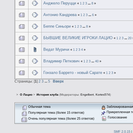
Анджело Перуцци
«
1
2
3
...
8
»
Антонио Кандрева
«
1
2
3
...
6
»
Беппе Синьори
«
1
2
3
...
8
»
БЫВШИЕ ВЕЛИКИЕ ИГРОКИ ЛАЦИО
«
1
2
3
...
20
Ведат Муричи
«
1
2
3
4
»
Владимир Петкович
«
1
2
3
...
40
»
Гонзало Баррето - новый Сарате
«
1
2
3
»
Страницы: [
1
]
2
3
...
5
Вверх
>
О Лацио
>
История клуба
(Модераторы:
Engelbert
,
Kortes574
)
Обычная тема
Заблокированная
Прикрепленная т
Популярная тема (более 15 ответов)
Голосование
Очень популярная тема (более 25 ответов)
SMF 2.0.15
|