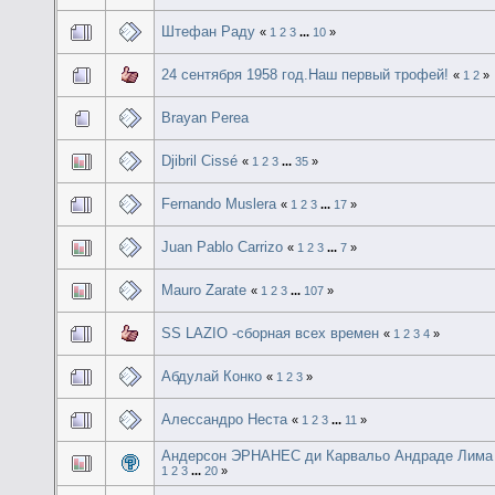
Штефан Раду
«
1
2
3
...
10
»
24 сентября 1958 год.Наш первый трофей!
«
1
2
»
Brayan Perea
Djibril Cissé
«
1
2
3
...
35
»
Fernando Muslera
«
1
2
3
...
17
»
Juan Pablo Carrizo
«
1
2
3
...
7
»
Mauro Zarate
«
1
2
3
...
107
»
SS LAZIO -сборная всех времен
«
1
2
3
4
»
Абдулай Конко
«
1
2
3
»
Алессандро Неста
«
1
2
3
...
11
»
Андерсон ЭРНАНЕС ди Карвальо Андраде Лима
1
2
3
...
20
»