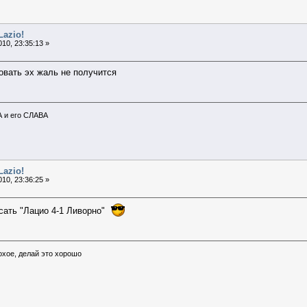
Lazio!
10, 23:35:13 »
овать эх жаль не получится
А и его СЛАВА
Lazio!
10, 23:36:25 »
исать "Лацио 4-1 Ливорно"
охое, делай это хорошо