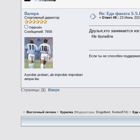
Валера
Re: Еда фаната S.S.
Спортивный директор
«
Ответ #8 :
23 Июнь 2021
Оффлайн
Друзья,кто занимается из
Сообщений: 7656
Не болейте
Если ты не способен поддержат
A probis probari, ab improbis improbari
aequa lau
Страницы: [
1
]
Вверх
>
Восточный легион
>
Курилка
(Модераторы:
Engelbert
,
Kortes574
) >
Еда 