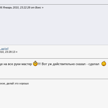
6 Январь 2010, 23:22:28 от Boec
»
Lazio!
10, 23:28:13 »
ще на все руки мастер
!!! Вот уж действительно сказал - сделал
охое, делай это хорошо