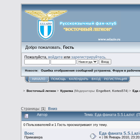
Добро пожаловать,
Гость
Пожалуйста,
войдите
или
зарегистрируйтесь
.
Ошибка отображения сообщений устранена. Форум в рабочем
Новости:
НАЧАЛО
ПОМОЩЬ
КАЛЕНДАРЬ
ВХОД
РЕГИСТРАЦИЯ
>
Восточный легион
>
Курилка
(Модераторы:
Engelbert
,
Kortes574
) >
Еда 
Страницы: [
1
]
Вниз
Автор
Тема: Еда фаната S.S.Lazio! (
0 Пользователей и 1 Гость просматривают эту тему.
Boec
Еда фаната S.S.Lazi
Примавера
«
:
06 Январь 2010, 23:20