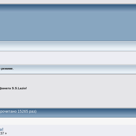
 режиме.
фаната S.S.Lazio!
Прочитано 15265 раз)
o!
:37 »