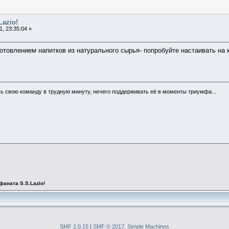
Lazio!
, 23:35:04 »
готовлением напитков из натурального сырья- попробуйте настаивать на 
ь свою команду в трудную минуту, нечего поддерживать её в моменты триумфа...
фаната S.S.Lazio!
SMF 2.0.15
|
SMF © 2017
,
Simple Machines