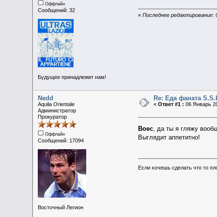
Оффлайн
Сообщений: 32
«
Последнее редактирование: 0
Будущее принадлежит нам!
Nedd
Re: Еда фаната S.S.
Aquila Orientale
«
Ответ #1 :
06 Январь 20
Администратор
Прокуратор
Boec
, да ты я гляжу вооб
Оффлайн
Выглядит аппетитно!
Сообщений: 17094
Если хочешь сделать что то пл
Восточный Легион