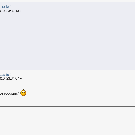
Lazio!
10, 23:32:13 »
Lazio!
10, 23:34:07 »
повторишь?