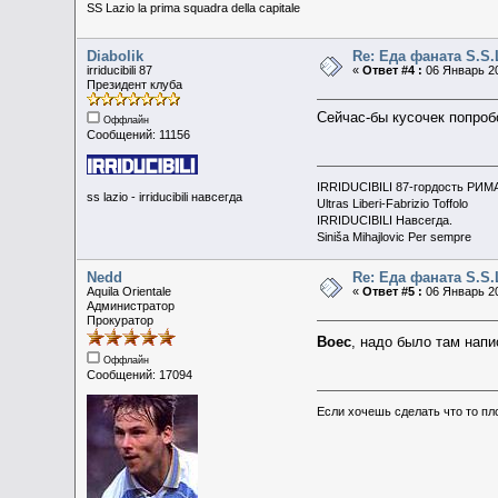
SS Lazio la prima squadra della capitale
Diabolik
Re: Еда фаната S.S.
irriducibili 87
«
Ответ #4 :
06 Январь 20
Президент клуба
Сейчас-бы кусочек попроб
Оффлайн
Сообщений: 11156
IRRIDUCIBILI 87-гордость РИМ
ss lazio - irriducibili навсегда
Ultras Liberi-Fabrizio Toffolo
IRRIDUCIBILI Навсегда.
Siniša Mihajlovic Per sempre
Nedd
Re: Еда фаната S.S.
Aquila Orientale
«
Ответ #5 :
06 Январь 20
Администратор
Прокуратор
Boec
, надо было там нап
Оффлайн
Сообщений: 17094
Если хочешь сделать что то пл