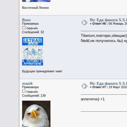
Восточный Легион
Boec
Re: Еда фаната S.S.
Примавера
«
Ответ #6 :
06 Январь 20
Оффлайн
Сообщений: 32
Tiberium,повторю,обещаю)
Nedd,не получилось бы) н
Будущее принадлежит нам!
maxik
Re: Еда фаната S.S.
Примавера
«
Ответ #7 :
19 Март 2010
Оффлайн
Сообщений: 139
аппетитно) +1