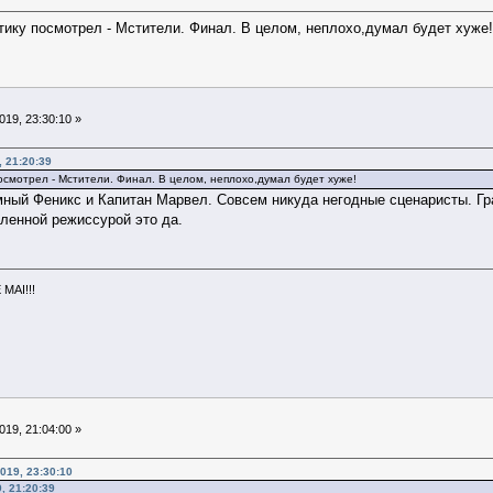
ику посмотрел - Мстители. Финал. В целом, неплохо,думал будет хуже!
19, 23:30:10 »
, 21:20:39
смотрел - Мстители. Финал. В целом, неплохо,думал будет хуже!
мный Феникс и Капитан Марвел. Совсем никуда негодные сценаристы. Гр
ленной режиссурой это да.
MAI!!!
19, 21:04:00 »
019, 23:30:10
, 21:20:39