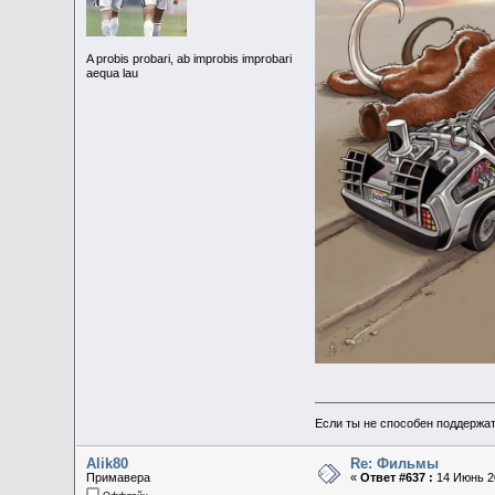
A probis probari, ab improbis improbari
aequa lau
Если ты не способен поддержат
Alik80
Re: Фильмы
Примавера
«
Ответ #637 :
14 Июнь 20