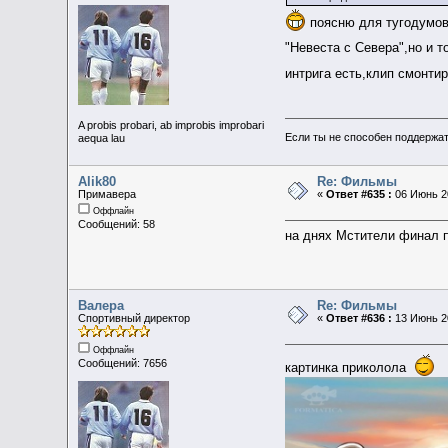
поясню для тугодумов
"Невеста с Севера",но и 
интрига есть,клип смонти
A probis probari, ab improbis improbari
Если ты не способен поддержат
aequa lau
Alik80
Re: Фильмы
Примавера
«
Ответ #635 :
06 Июнь 20
Оффлайн
Сообщений: 58
на днях Мстители финал п
Валера
Re: Фильмы
Спортивный директор
«
Ответ #636 :
13 Июнь 20
Оффлайн
Сообщений: 7656
картинка приколола