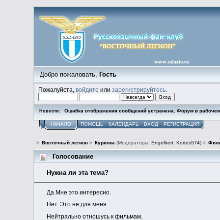
Добро пожаловать,
Гость
Пожалуйста,
войдите
или
зарегистрируйтесь
.
Ошибка отображения сообщений устранена. Форум в рабочем
Новости:
НАЧАЛО
ПОМОЩЬ
КАЛЕНДАРЬ
ВХОД
РЕГИСТРАЦИЯ
>
Восточный легион
>
Курилка
(Модераторы:
Engelbert
,
Kortes574
) >
Фил
Голосование
Нужна ли эта тема?
Да.Мне это интересно.
Нет. Это не для меня.
Нейтрально отношусь к фильмам.