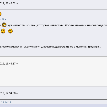
19, 21:42:52 »
iwUXk
м
куя -вместе ,из тех ,которые известны более менее и не совпадал
,
ь свою команду в трудную минуту, нечего поддерживать её в моменты триумфа...
19, 16:44:17 »
19, 17:34:38 »
, 16:44:17