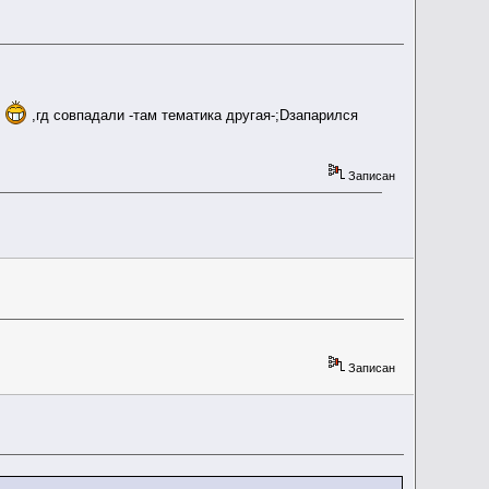
и
,гд совпадали -там тематика другая-;Dзапарился
Записан
Записан