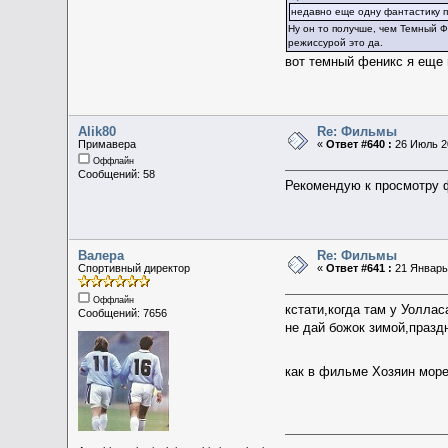
недавно еще одну фантастику п
Ну он то получше, чем Темный Ф
режиссурой это да.
вот темный феникс я еще
Alik80
Re: Фильмы
Примавера
«
Ответ #640 :
26 Июль 20
Оффлайн
Сообщений: 58
Рекомендую к просмотру 
Валера
Re: Фильмы
Спортивный директор
«
Ответ #641 :
21 Январь 
Оффлайн
кстати,когда там у Уоллас
Сообщений: 7656
не дай божок зимой,празд
как в фильме Хозяин мор