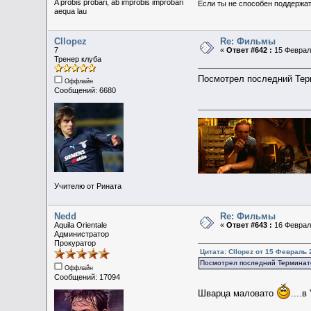
A probis probari, ab improbis improbari
Если ты не способен поддержат
aequa lau
Cllopez
Re: Фильмы
7
«
Ответ #642 :
15 Февраль
Тренер клуба
Посмотрел последний Тер
Оффлайн
Сообщений: 6680
Учителю от Рината
Nedd
Re: Фильмы
Aquila Orientale
«
Ответ #643 :
16 Февраль
Администратор
Прокуратор
Цитата: Cllopez от 15 Февраль 
Посмотрел последний Терминат
Оффлайн
Сообщений: 17094
Шварца маловато
....