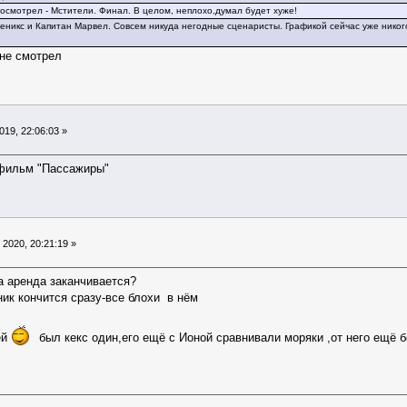
осмотрел - Мстители. Финал. В целом, неплохо,думал будет хуже!
еникс и Капитан Марвел. Совсем никуда негодные сценаристы. Графикой сейчас уже никог
 не смотрел
19, 22:06:03 »
фильм "Пассажиры"
2020, 20:21:19 »
а аренда заканчивается?
ник кончится сразу-все блохи в нём
ей
был кекс один,его ещё с Ионой сравнивали моряки ,от него ещё 