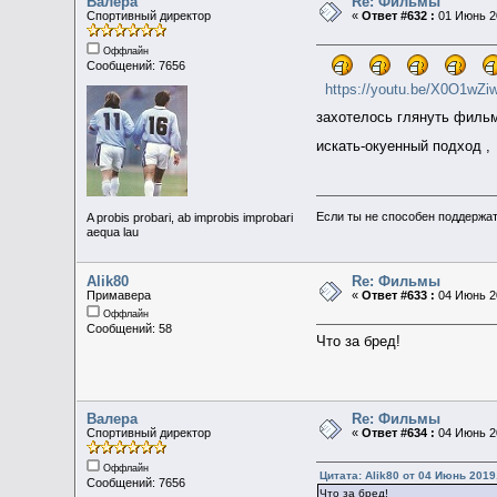
Валера
Re: Фильмы
Спортивный директор
«
Ответ #632 :
01 Июнь 20
Оффлайн
Сообщений: 7656
https://youtu.be/X0O1wZ
захотелось глянуть филь
искать-окуенный подход 
Если ты не способен поддержат
A probis probari, ab improbis improbari
aequa lau
Alik80
Re: Фильмы
Примавера
«
Ответ #633 :
04 Июнь 20
Оффлайн
Сообщений: 58
Что за бред!
Валера
Re: Фильмы
Спортивный директор
«
Ответ #634 :
04 Июнь 20
Оффлайн
Цитата: Alik80 от 04 Июнь 2019
Сообщений: 7656
Что за бред!