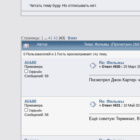
Читать тему буду. Но отписывать нет.
Страницы:
1
...
41
42
[
43
]
Вниз
Автор
Тема: Фильмы (Прочитано 268
0 Пользователей и 1 Гость просматривают эту тему.
Alik80
Re: Фильмы
Примавера
«
Ответ #630 :
25 Март 20
Оффлайн
Сообщений: 58
Посмотрел Джон Картер- 
Alik80
Re: Фильмы
Примавера
«
Ответ #631 :
10 Май 201
Оффлайн
Сообщений: 58
Ещё советую Терминал, В 