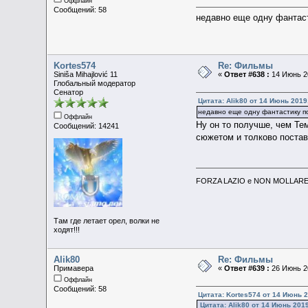
Оффлайн
Сообщений: 58
недавно еще одну фантаст
Kortes574
Re: Фильмы
Siniša Mihajlović 11
«
Ответ #638 :
14 Июнь 20
Глобальный модератор
Сенатор
Цитата: Alik80 от 14 Июнь 2019
недавно еще одну фантастику по
Оффлайн
Ну он то получше, чем Те
Сообщений: 14241
сюжетом и толково постав
FORZA LAZIO e NON MOLLARE 
Там где летает орел, волки не
ходят!!!
Alik80
Re: Фильмы
Примавера
«
Ответ #639 :
26 Июнь 20
Оффлайн
Сообщений: 58
Цитата: Kortes574 от 14 Июнь 2
Цитата: Alik80 от 14 Июнь 2019