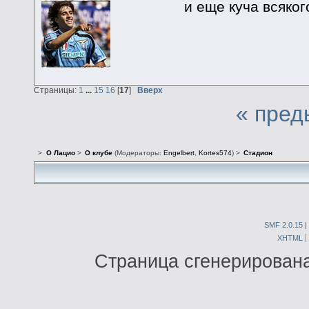
и еще куча всяко
Страницы:
1
...
15
16
[
17
]
Вверх
« пред
>
О Лацио
>
О клубе
(Модераторы:
Engelbert
,
Kortes574
) >
Стадион
SMF 2.0.15
|
XHTML
Страница сгенерирована 