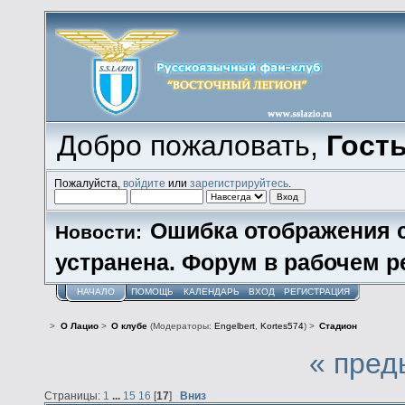
Добро пожаловать,
Гост
Пожалуйста,
войдите
или
зарегистрируйтесь
.
Ошибка отображения 
Новости:
устранена. Форум в рабочем р
НАЧАЛО
ПОМОЩЬ
КАЛЕНДАРЬ
ВХОД
РЕГИСТРАЦИЯ
>
О Лацио
>
О клубе
(Модераторы:
Engelbert
,
Kortes574
) >
Стадион
« пред
Страницы:
1
...
15
16
[
17
]
Вниз