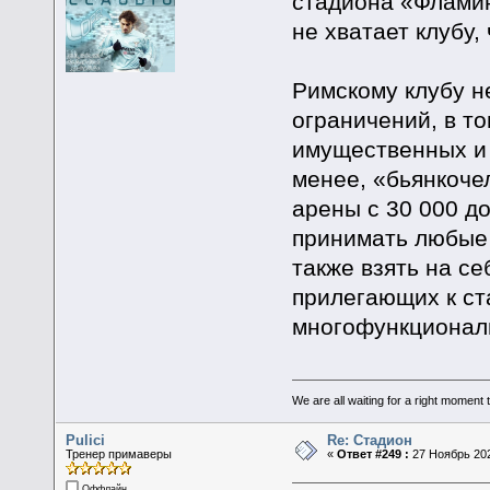
стадиона «Фламин
не хватает клубу,
Римскому клубу н
ограничений, в т
имущественных и 
менее, «бьянкоче
арены с 30 000 д
принимать любые 
также взять на се
прилегающих к ст
многофункционал
We are all waiting for a right moment
Pulici
Re: Стадион
Тренер примаверы
«
Ответ #249 :
27 Ноябрь 202
Оффлайн