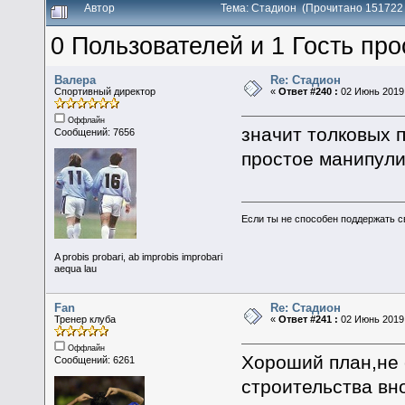
Автор
Тема: Стадион (Прочитано 151722 
0 Пользователей и 1 Гость про
Валера
Re: Стадион
Спортивный директор
«
Ответ #240 :
02 Июнь 2019,
Оффлайн
значит толковых 
Сообщений: 7656
простое манипул
Если ты не способен поддержать с
A probis probari, ab improbis improbari
aequa lau
Fan
Re: Стадион
Тренер клуба
«
Ответ #241 :
02 Июнь 2019,
Оффлайн
Хороший план,не 
Сообщений: 6261
строительства вно