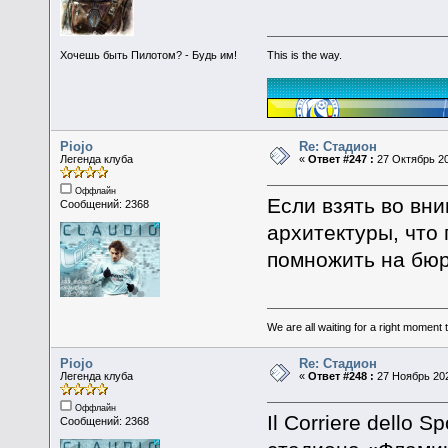
This is the way.
Хочешь быть Пилотом? - Будь им!
Piojo
Re: Стадион
Легенда клуба
«
Ответ #247 :
27 Октябрь 20
Оффлайн
Если взять во вн
Сообщений: 2368
архитектуры, что
помножить на бюр
We are all waiting for a right moment
Piojo
Re: Стадион
Легенда клуба
«
Ответ #248 :
27 Ноябрь 202
Оффлайн
Il Corriere dello
Сообщений: 2368