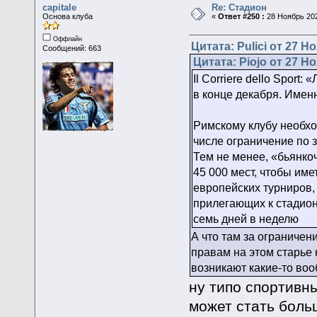
capitale
Re: Стадион
Основа клуба
«
Ответ #250 :
28 Ноябрь 202
Оффлайн
Цитата: Pulici от 27 Н
Сообщений: 663
Цитата: Piojo от 27 Но
Il Corriere dello Spor
в конце декабря. Именн
Римскому клубу необхо
числе ограничение по
Тем не менее, «бьянко
45 000 мест, чтобы и
европейских турниров, 
прилегающих к стадион
семь дней в неделю
А что там за ограниче
правам на этом старье 
возникают какие-то во
ну типо спортивны
может стать боль