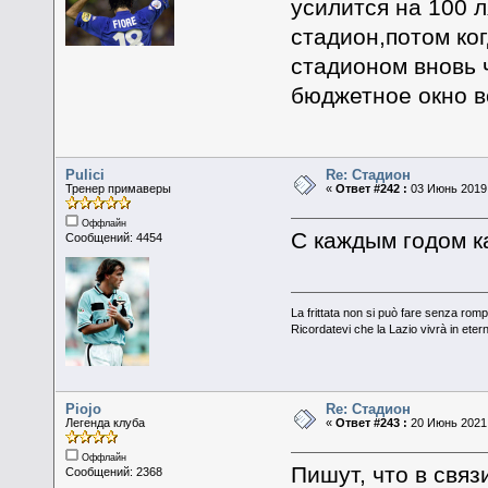
усилится на 100 л
стадион,потом ко
стадионом вновь 
бюджетное окно в
Pulici
Re: Стадион
Тренер примаверы
«
Ответ #242 :
03 Июнь 2019,
Оффлайн
С каждым годом к
Сообщений: 4454
La frittata non si può fare senza romp
Ricordatevi che la Lazio vivrà in eter
Piojo
Re: Стадион
Легенда клуба
«
Ответ #243 :
20 Июнь 2021,
Оффлайн
Пишут, что в свя
Сообщений: 2368