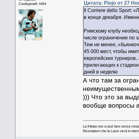
Цитата: Piojo от 27 Но
Сообщений: 4454
Il Corriere dello Spor
в конце декабря. Именн
Римскому клубу необхо
числе ограничение по 
Тем не менее, «бьянкоч
45 000 мест, чтобы им
европейских турниров, 
прилегающих к стадион
дней в неделю
А что там за огра
неимущественным 
))) Что это за вы
вообще вопросы а
La frittata non si può fare senza romp
Ricordatevi che la Lazio vivrà in eter