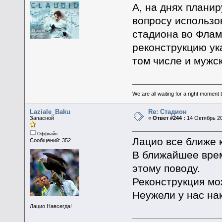
А, на днях плани
вопросу использо
стадиона во Флам
реконструкцию ука
том числе и мужс
We are all waiting for a right moment
Laziale_Baku
Re: Стадион
Запасной
«
Ответ #244 :
14 Октябрь 20
Оффлайн
Лацио все ближе 
Сообщений: 352
В ближайшее врем
этому поводу.
Реконструкция мо
Неужели у нас на
Лацио Навсегда!