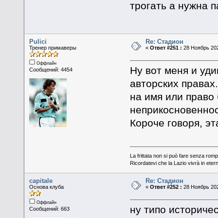
трогать а нужна п
Pulici
Re: Стадион
Тренер примаверы
«
Ответ #251 :
28 Ноябрь 202
Оффлайн
Ну вот меня и уд
Сообщений: 4454
авторских правах
на имя или право
неприкосновеннос
Короче говоря, эт
La frittata non si può fare senza romp
Ricordatevi che la Lazio vivrà in eter
capitale
Re: Стадион
Основа клуба
«
Ответ #252 :
28 Ноябрь 202
Оффлайн
ну типо историче
Сообщений: 663