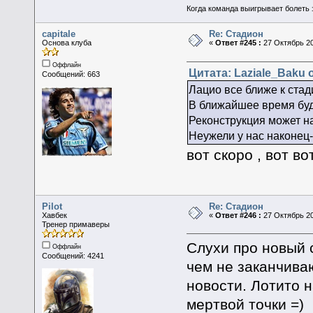
Когда команда выигрывает болеть 
capitale
Re: Стадион
Основа клуба
«
Ответ #245 :
27 Октябрь 20
Оффлайн
Цитата: Laziale_Baku о
Сообщений: 663
Лацио все ближе к ста
В ближайшее время буд
Реконструкция может на
Неужели у нас наконец-
вот скоро , вот во
Pilot
Re: Стадион
Хавбек
«
Ответ #246 :
27 Октябрь 20
Тренер примаверы
Слухи про новый 
Оффлайн
Сообщений: 4241
чем не заканчиваю
новости. Лотито н
мертвой точки =)