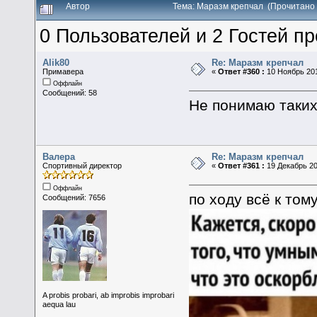
Автор
Тема: Маразм крепчал (Прочитано 
0 Пользователей и 2 Гостей пр
Alik80
Re: Маразм крепчал
Примавера
«
Ответ #360 :
10 Ноябрь 201
Оффлайн
Сообщений: 58
Не понимаю таких
Валера
Re: Маразм крепчал
Спортивный директор
«
Ответ #361 :
19 Декабрь 20
Оффлайн
по ходу всё к том
Сообщений: 7656
A probis probari, ab improbis improbari
aequa lau