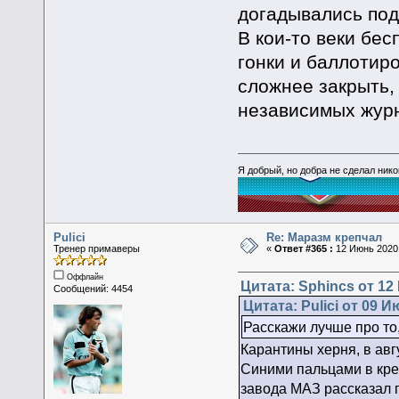
догадывались под 
В кои-то веки бе
гонки и баллотир
сложнее закрыть,
независимых жур
Я добрый, но добра не сделал ник
Pulici
Re: Маразм крепчал
Тренер примаверы
«
Ответ #365 :
12 Июнь 2020,
Оффлайн
Цитата: Sphincs от 12
Сообщений: 4454
Цитата: Pulici от 09 И
Расскажи лучше про то,
Карантины херня, в авг
Синими пальцами в кре
завода МАЗ рассказал п