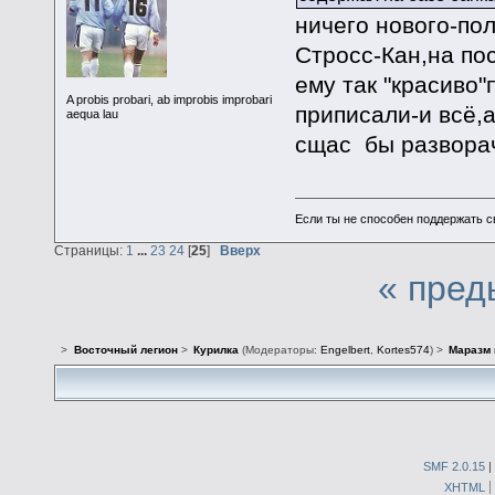
ничего нового-по
Стросс-Кан,на п
ему так "красиво"
A probis probari, ab improbis improbari
приписали-и всё,
aequa lau
сщас бы развора
Если ты не способен поддержать с
Страницы:
1
...
23
24
[
25
]
Вверх
« пред
>
Восточный легион
>
Курилка
(Модераторы:
Engelbert
,
Kortes574
) >
Маразм 
SMF 2.0.15
|
XHTML