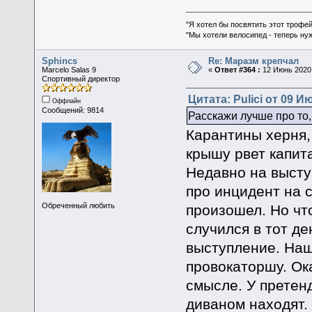
"Я хотел бы посвятить этот трофей
"Мы хотели велосипед - теперь ну
Sphincs
Re: Маразм крепчал
Marcelo Salas 9
«
Ответ #364 :
12 Июнь 2020,
Спортивный директор
Цитата: Pulici от 09 И
Оффлайн
Сообщений: 9814
Расскажи лучше про то,
Карантины херня,
крышу рвет капит
Недавно на высту
про инцидент на с
Обреченный любить
произошел. Но что
случился в тот де
выступление. Наш
провокаторшу. Ок
смысле. У претен
диваном находят. 