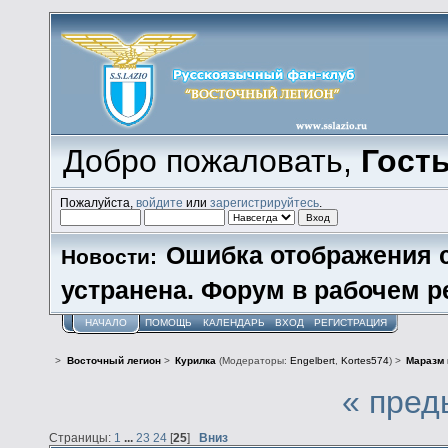
Добро пожаловать,
Гост
Пожалуйста,
войдите
или
зарегистрируйтесь
.
Ошибка отображения 
Новости:
устранена. Форум в рабочем р
НАЧАЛО
ПОМОЩЬ
КАЛЕНДАРЬ
ВХОД
РЕГИСТРАЦИЯ
>
Восточный легион
>
Курилка
(Модераторы:
Engelbert
,
Kortes574
) >
Маразм 
« пред
Страницы:
1
...
23
24
[
25
]
Вниз