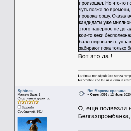
произошел. Но что-то по
чуть позже по времени
провокаторшу. Оказалас
кандидаты уже миллионы
этого наверное не дога
кои-то веки бесполезна
баллотировались управ
забирают пока только 
Вот это да !
La frittata non si può fare senza romp
Ricordatevi che la Lazio vivrà in eter
Sphincs
Re: Маразм крепчал
Marcelo Salas 9
«
Ответ #366 :
12 Июнь 2020,
Спортивный директор
О, ещё подвезли 
Оффлайн
Сообщений: 9814
Белгазпромбанка,