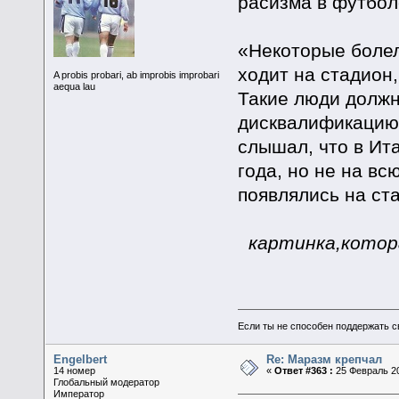
расизма в футбол
«Некоторые болел
ходит на стадион,
A probis probari, ab improbis improbari
aequa lau
Такие люди должн
дисквалификацию 
слышал, что в Ит
года, но не на вс
появлялись на ст
картинка,котор
Если ты не способен поддержать с
Engelbert
Re: Маразм крепчал
14 номер
«
Ответ #363 :
25 Февраль 20
Глобальный модератор
Император