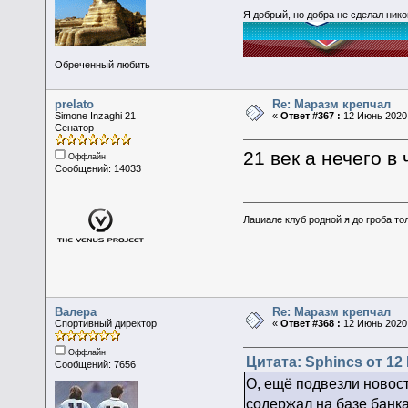
Я добрый, но добра не сделал ник
Обреченный любить
prelato
Re: Маразм крепчал
Simone Inzaghi 21
«
Ответ #367 :
12 Июнь 2020,
Сенатор
21 век а нечего в
Оффлайн
Сообщений: 14033
Лациале клуб родной я до гроба тол
Валера
Re: Маразм крепчал
Спортивный директор
«
Ответ #368 :
12 Июнь 2020,
Оффлайн
Цитата: Sphincs от 12
Сообщений: 7656
О, ещё подвезли новос
содержал на базе банк