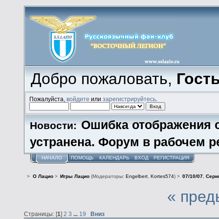
Добро пожаловать,
Гост
Пожалуйста,
войдите
или
зарегистрируйтесь
.
Ошибка отображения 
Новости:
устранена. Форум в рабочем р
НАЧАЛО
ПОМОЩЬ
КАЛЕНДАРЬ
ВХОД
РЕГИСТРАЦИЯ
>
О Лацио
>
Игры Лацио
(Модераторы:
Engelbert
,
Kortes574
) >
07/10/07. Сери
« пред
Страницы: [
1
]
2
3
...
19
Вниз