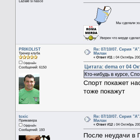
Laziale si nasce
Мы сделали зол
Уверен что мерде сделать
PRIKOLIST
Re: 07/10/07. Серия "А"
Милан
Тренер клуба
«
Ответ #11 :
04 Октябрь 2007
Оффлайн
Цитата: dema от 04 Ок
Сообщений: 6150
Кто-нибудь в курсе, Сп
Спорт покажет на
тоже покажут
toxic
Re: 07/10/07. Серия "А"
Милан
Примавера
«
Ответ #12 :
04 Октябрь 200
Оффлайн
Сообщений: 193
После неудачи в 