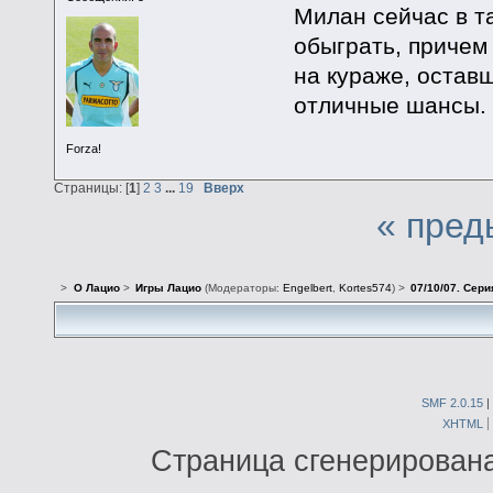
Милан сейчас в т
обыграть, причем
на кураже, оставш
отличные шансы. 
Forza!
Страницы: [
1
]
2
3
...
19
Вверх
« пред
>
О Лацио
>
Игры Лацио
(Модераторы:
Engelbert
,
Kortes574
) >
07/10/07. Сери
SMF 2.0.15
|
XHTML
Страница сгенерирована 