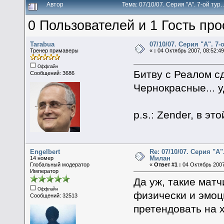
Автор
Тема: 07/10/07. Серия "А". 7-ой ту
0 Пользователей и 1 Гость про
Tarabua
07/10/07. Серия "А". 7
Тренер примаверы
«
:
04 Октябрь 2007, 08:52:49
Оффлайн
Битву с Реалом сд
Сообщений: 3686
Чернокрасные... уд
p.s.: Zender, в 
Engelbert
Re: 07/10/07. Серия "А"
Милан
14 номер
Глобальный модератор
«
Ответ #1 :
04 Октябрь 2007
Император
Да уж, такие мат
Оффлайн
физически и эмоц
Сообщений: 32513
претендовать на 