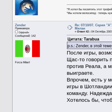
"Я хотел бы посвятить этот трофей
"Мы хотели велосипед - теперь ну
Zender
Re: 07/10/07. Серия "А"
Милан
Примавера
«
Ответ #2 :
04 Октябрь 2007
Оффлайн
Сообщений: 142
Цитата: Tarabua
p.s.: Zender, в этой т
После игры, возм
Щас-то говорить п
Forza Milan!
против Реала, а м
выиграете.
Впрочем, есть у 
игры в Шотландии
команду. Надежда
Хотелось бы, что