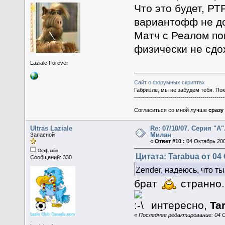
Что это будет, РТ
вариантофф не до
Матч с Реалом пок
физически не сдох
Laziale Forever
Сайт о форумных скриптах
Габриэле, мы не забудем тебя. По
---------------------------------------------
Согласиться со мной лучше
сразу
Ultras Laziale
Re: 07/10/07. Серия "А"
Милан
Запасной
«
Ответ #10 :
04 Октябрь 200
Оффлайн
Цитата: Tarabua от 04 
Сообщений: 330
Zender, надеюсь, что т
брат
странно
интересно,
Ta
«
Последнее редактирование: 04 Ок