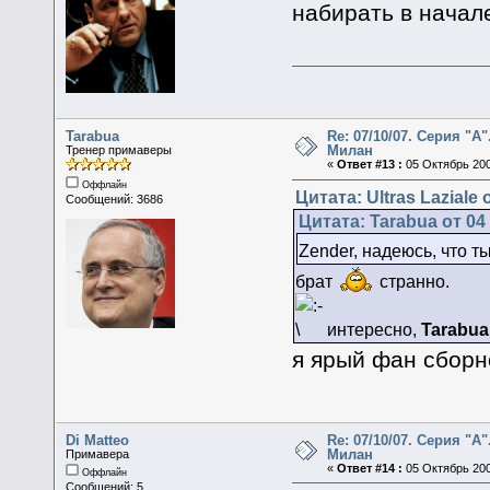
набирать в начале
Tarabua
Re: 07/10/07. Серия "А"
Милан
Тренер примаверы
«
Ответ #13 :
05 Октябрь 200
Оффлайн
Цитата: Ultras Laziale 
Сообщений: 3686
Цитата: Tarabua от 04
Zender, надеюсь, что т
брат
странно.
интересно,
Tarabua
я ярый фан сборн
Di Matteo
Re: 07/10/07. Серия "А"
Милан
Примавера
«
Ответ #14 :
05 Октябрь 200
Оффлайн
Сообщений: 5