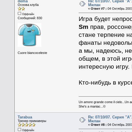
dema
Re: 07/10/07. Серия "А"
Милан
Основа клуба
«
Ответ #7 :
04 Октябрь 2007
Оффлайн
Игра будет непрос
Сообщений: 830
Sm
прав, россоне
стане терпение н
фанаты недовольн
а мы, надеюсь, не
Cuore biancoceleste
общем, в этой иг
интересную игру.
Кто-нибудь в курс
Un amore grande come il cielo...Un aq
She's a maniac...©
Tarabua
Re: 07/10/07. Серия "А"
Милан
Тренер примаверы
«
Ответ #8 :
04 Октябрь 2007
Оффлайн