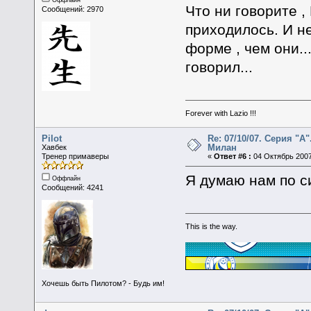
Что ни говорите ,
Сообщений: 2970
приходилось. И н
форме , чем они..
говорил...
Forever with Lazio !!!
Pilot
Re: 07/10/07. Серия "А"
Милан
Хавбек
Тренер примаверы
«
Ответ #6 :
04 Октябрь 2007
Я думаю нам по с
Оффлайн
Сообщений: 4241
This is the way.
Хочешь быть Пилотом? - Будь им!