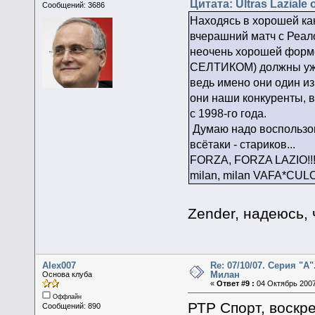
Цитата: Ultras Laziale 
Сообщений: 3686
Находясь в хорошей ка
вчерашний матч с Реал
неочень хорошей форме
СЕЛТИКОМ) должны уж н
ведь имено они один из
они наши конкуренты, 
с 1998-го года.
Думаю надо воспользов
всётаки - стариков...
FORZA, FORZA LAZIO!!!
milan, milan VAFA*CULO!
Zender, надеюсь,
Alex007
Re: 07/10/07. Серия "А"
Милан
Основа клуба
«
Ответ #9 :
04 Октябрь 2007
Оффлайн
РТР Спорт, воскр
Сообщений: 890