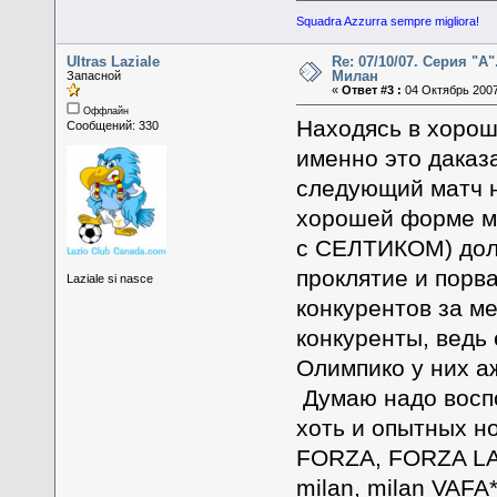
Squadra Azzurra sempre migliora!
Ultras Laziale
Re: 07/10/07. Серия "А"
Милан
Запасной
«
Ответ #3 :
04 Октябрь 2007
Оффлайн
Находясь в хорош
Сообщений: 330
именно это даказ
следующий матч н
хорошей форме му
с СЕЛТИКОМ) долж
проклятие и порва
Laziale si nasce
конкурентов за ме
конкуренты, ведь
Олимпико у них аж
Думаю надо воспо
хоть и опытных но
FORZA, FORZA LAZ
milan, milan VAFA*