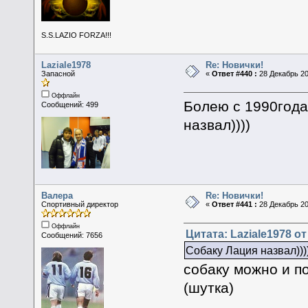
S.S.LAZIO FORZA!!!
Laziale1978
Re: Новички!
Запасной
«
Ответ #440 :
28 Декабрь 20
Оффлайн
Болею с 1990года
Сообщений: 499
назвал))))
Валера
Re: Новички!
Спортивный директор
«
Ответ #441 :
28 Декабрь 20
Оффлайн
Цитата: Laziale1978 от
Сообщений: 7656
Собаку Лация назвал)))
собаку можно и по
(шутка)