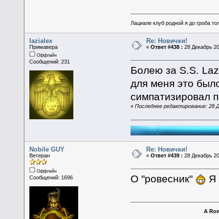
Лациале клуб родной я до гроба тол
lazialex
Re: Новички!
Примавера
«
Ответ #438 :
28 Декабрь 20
Оффлайн
Сообщений: 231
Болею за S.S. Laz
для меня это был
симпатизировал п
«
Последнее редактирование: 28 Де
Nobile GUY
Re: Новички!
Ветеран
«
Ответ #439 :
28 Декабрь 20
Оффлайн
О "ровесник"
Я 
Сообщений: 1696
A Rom