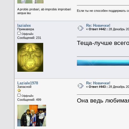
A probis probari, ab improbis improbari
Если ты не способен поддержать с
aequa lau
lazialex
Re: Новички!
Примавера
«
Ответ #442 :
28 Декабрь 20
Оффлайн
Сообщений: 231
Теща-лучше всего
Laziale1978
Re: Новички!
Запасной
«
Ответ #443 :
28 Декабрь 20
Оффлайн
Она ведь любима
Сообщений: 499