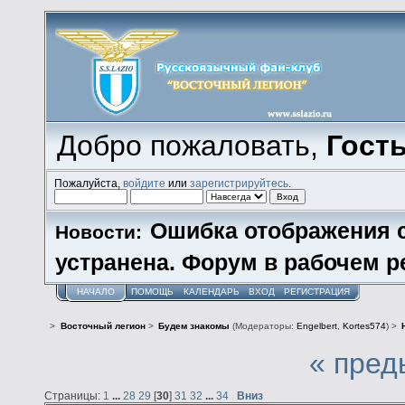
Добро пожаловать,
Гост
Пожалуйста,
войдите
или
зарегистрируйтесь
.
Ошибка отображения 
Новости:
устранена. Форум в рабочем р
НАЧАЛО
ПОМОЩЬ
КАЛЕНДАРЬ
ВХОД
РЕГИСТРАЦИЯ
>
Восточный легион
>
Будем знакомы
(Модераторы:
Engelbert
,
Kortes574
) >
« пред
Страницы:
1
...
28
29
[
30
]
31
32
...
34
Вниз