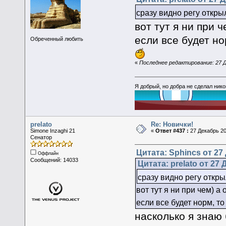
сразу видно регу откр
вот тут я ни при 
если все будет но
Обреченный любить
«
Последнее редактирование: 27 Де
Я добрый, но добра не сделал ник
prelato
Re: Новички!
Simone Inzaghi 21
«
Ответ #437 :
27 Декабрь 20
Сенатор
Цитата: Sphincs от 27 
Оффлайн
Сообщений: 14033
Цитата: prelato от 27 
сразу видно регу откр
вот тут я ни при чем) а
если все будет норм, т
насколько я знаю б