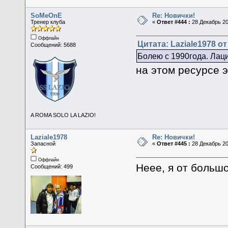
SoMeOnE
Re: Новички!
Тренер клуба
«
Ответ #444 :
28 Декабрь 20
Оффлайн
Цитата: Laziale1978 от
Сообщений: 5688
Болею с 1990года. Лаци
на этом ресурсе э
A ROMA SOLO LA LAZIO!
Laziale1978
Re: Новички!
Запасной
«
Ответ #445 :
28 Декабрь 20
Оффлайн
Неее, я от больш
Сообщений: 499