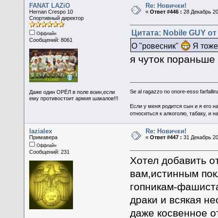
FANAT LAZiO
Re: Новички!
Hernan Crespo 10
«
Ответ #446 :
28 Декабрь 20
Спортивный директор
Цитата: Nobile GUY от 
Оффлайн
Сообщений: 8061
О "ровесник"
Я тоже
я чуток пораньше
Se al ragazzo no onore-esso farfallina
Даже один ОРЁЛ в поле воин,если
ему противостоит армия шакалов!!!
Если у меня родится сын и я его н
относиться к алкоголю, табаку, и н
lazialex
Re: Новички!
Примавера
«
Ответ #447 :
31 Декабрь 20
Оффлайн
Сообщений: 231
Хотел добавить от
вам,истинным пок
гопникам-фашиста
драки и всякая н
даже косвенное о