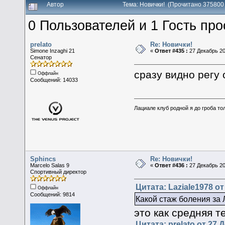
Автор
Тема: Новички! (Прочитано 375800
0 Пользователей и 1 Гость про
prelato
Re: Новички!
Simone Inzaghi 21
«
Ответ #435 :
27 Декабрь 20
Сенатор
сразу видно регу
Оффлайн
Сообщений: 14033
Лациале клуб родной я до гроба тол
Sphincs
Re: Новички!
Marcelo Salas 9
«
Ответ #436 :
27 Декабрь 20
Спортивный директор
Цитата: Laziale1978 от
Оффлайн
Сообщений: 9814
Какой стаж боления за 
это как средняя 
Цитата: prelato от 27 