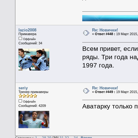
lazio2008
Re: Новички!
Примавера
«
Ответ #448 :
19 Март 2015,
Оффлайн
Сообщений: 34
Всем привет, если
ряды. Три года н
1997 года.
seriy
Re: Новички!
Тренер примаверы
«
Ответ #449 :
19 Март 2015,
Оффлайн
Аватарку только п
Сообщений: 4209
Страницы:
1
...
28
29
[
30
]
31
32
...
34
Вверх