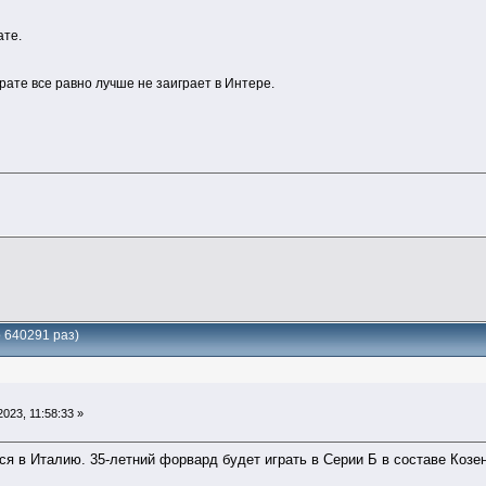
ате.
рате все равно лучше не заиграет в Интере.
 640291 раз)
023, 11:58:33 »
я в Италию. 35-летний форвард будет играть в Серии Б в составе Козе