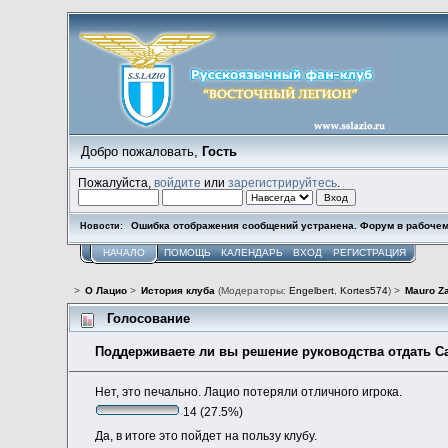
Добро пожаловать,
Гость
Пожалуйста,
войдите
или
зарегистрируйтесь
.
Ошибка отображения сообщений устранена. Форум в рабочем
Новости:
НАЧАЛО
ПОМОЩЬ
КАЛЕНДАРЬ
ВХОД
РЕГИСТРАЦИЯ
>
О Лацио
>
История клуба
(Модераторы:
Engelbert
,
Kortes574
) >
Mauro Za
Голосование
Поддерживаете ли вы решение руководства отдать Са
Нет, это печально. Лацио потеряли отличного игрока.
14 (27.5%)
Да, в итоге это пойдет на пользу клубу.