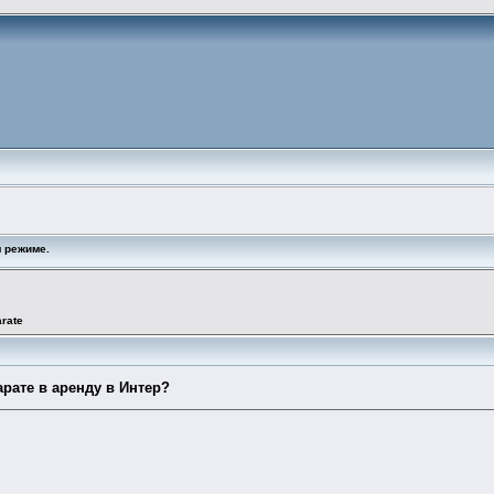
 режиме.
rate
рате в аренду в Интер?