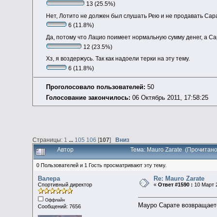
13 (25.5%)
Нет, Лотито не должен был слушать Рею и не продавать Сар
6 (11.8%)
Да, потому что Лацио поимеет нормальную сумму денег, а Са
12 (23.5%)
Хз, я воздержусь. Так как надоели терки на эту тему.
6 (11.8%)
Проголосовало пользователей:
50
Голосование закончилось:
06 Октябрь 2011, 17:58:25
Страницы:
1
...
105
106
[
107
]
Вниз
Автор
Тема: Mauro Zarate (Прочитано
0 Пользователей и 1 Гость просматривают эту тему.
Валера
Re: Mauro Zarate
Спортивный директор
«
Ответ #1590 :
10 Март 2
Оффлайн
Мауро Сарате возвращаетс
Сообщений: 7656