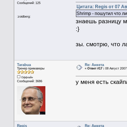
Сообщений: 125
Цитата: Regis от 07 Ав
Shrimp - пошутил что ли
:zoidberg:
знаешь разницу м
:}
зы. смотрю, что 
Tarabua
Re: Анкета
Тренер примаверы
«
Ответ #17 :
08 Август 2007,
Оффлайн
у меня есть скайп
Сообщений: 3686
Regis
Re: Анкета