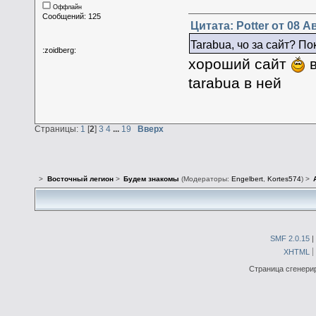
Оффлайн
Сообщений: 125
Цитата: Potter от 08 А
Tarabua, чо за сайт? П
:zoidberg:
хороший сайт
в
tarabua в ней
Страницы:
1
[
2
]
3
4
...
19
Вверх
>
Восточный легион
>
Будем знакомы
(Модераторы:
Engelbert
,
Kortes574
) >
SMF 2.0.15
|
XHTML
Страница сгенерир