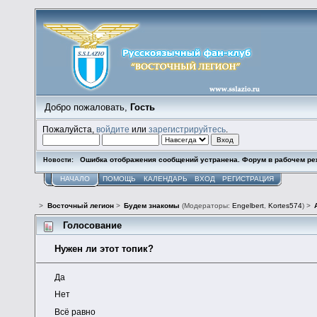
Добро пожаловать,
Гость
Пожалуйста,
войдите
или
зарегистрируйтесь
.
Ошибка отображения сообщений устранена. Форум в рабочем ре
Новости:
НАЧАЛО
ПОМОЩЬ
КАЛЕНДАРЬ
ВХОД
РЕГИСТРАЦИЯ
>
Восточный легион
>
Будем знакомы
(Модераторы:
Engelbert
,
Kortes574
) >
Голосование
Нужен ли этот топик?
Да
Нет
Всё равно