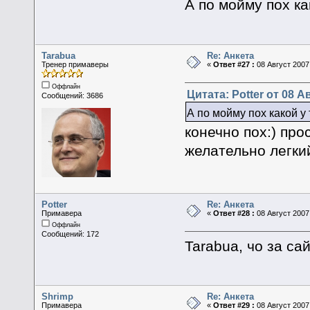
А по мойму пох к
Tarabua
Re: Анкета
Тренер примаверы
«
Ответ #27 :
08 Август 2007,
Оффлайн
Цитата: Potter от 08 А
Сообщений: 3686
А по мойму пох какой у
конечно пох:) про
желательно легки
Potter
Re: Анкета
Примавера
«
Ответ #28 :
08 Август 2007,
Оффлайн
Сообщений: 172
Tarabua, чо за с
Shrimp
Re: Анкета
Примавера
«
Ответ #29 :
08 Август 2007,