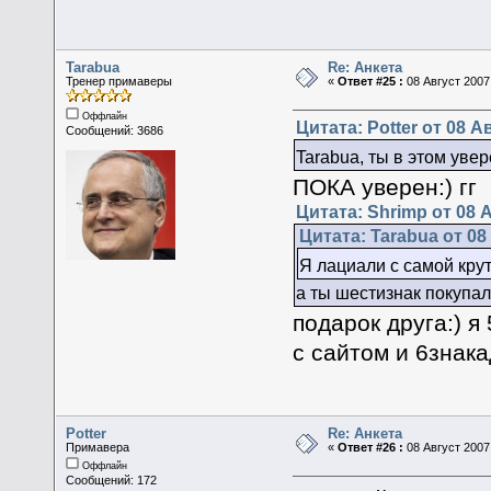
Tarabua
Re: Анкета
Тренер примаверы
«
Ответ #25 :
08 Август 2007,
Оффлайн
Цитата: Potter от 08 А
Сообщений: 3686
Tarabua, ты в этом увер
ПОКА уверен:) гг
Цитата: Shrimp от 08 А
Цитата: Tarabua от 08 
Я лациали с самой крут
а ты шестизнак покупал
подарок друга:) я
с сайтом и 6знак
Potter
Re: Анкета
Примавера
«
Ответ #26 :
08 Август 2007,
Оффлайн
Сообщений: 172