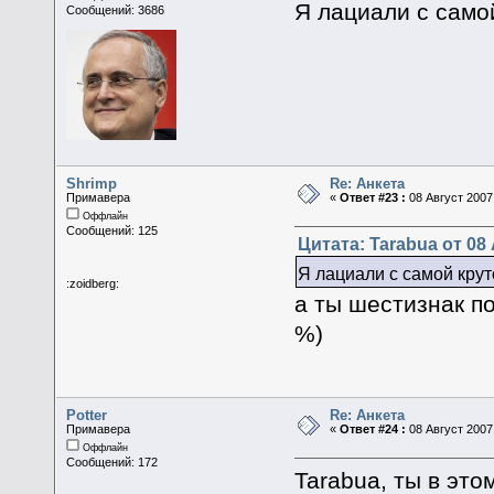
Я лациали с само
Сообщений: 3686
Shrimp
Re: Анкета
Примавера
«
Ответ #23 :
08 Август 2007,
Оффлайн
Сообщений: 125
Цитата: Tarabua от 08 
Я лациали с самой крут
:zoidberg:
а ты шестизнак п
%)
Potter
Re: Анкета
Примавера
«
Ответ #24 :
08 Август 2007,
Оффлайн
Сообщений: 172
Tarabua, ты в это