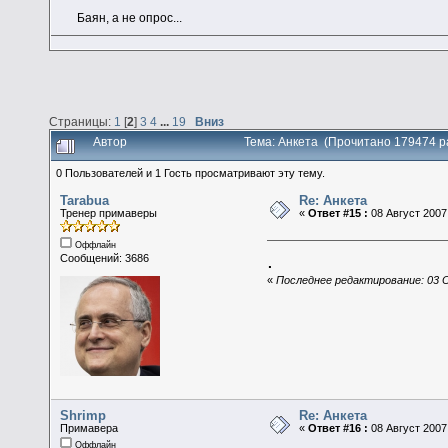
Баян, а не опрос...
Страницы:
1
[
2
]
3
4
...
19
Вниз
Автор
Тема: Анкета (Прочитано 179474 р
0 Пользователей и 1 Гость просматривают эту тему.
Tarabua
Re: Анкета
Тренер примаверы
«
Ответ #15 :
08 Август 2007,
Оффлайн
.
Сообщений: 3686
«
Последнее редактирование: 03 О
Shrimp
Re: Анкета
Примавера
«
Ответ #16 :
08 Август 2007,
Оффлайн