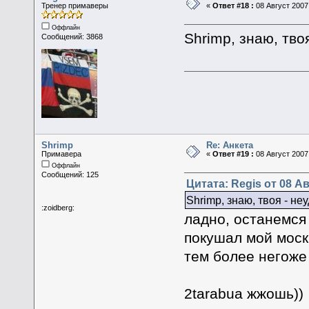
Тренер примаверы
«
Ответ #18 :
08 Август 2007,
Оффлайн
Shrimp, знаю, твоя
Сообщений: 3868
Shrimp
Re: Анкета
Примавера
«
Ответ #19 :
08 Август 2007,
Оффлайн
Сообщений: 125
Цитата: Regis от 08 Ав
Shrimp, знаю, твоя - не
:zoidberg:
ладно, останемся
покушал мой моск
тем более негоже
2tarabua жжошь))