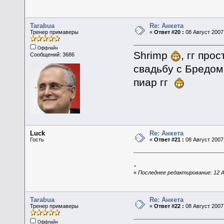
Tarabua
Re: Анкета
Тренер примаверы
«
Ответ #20 :
08 Август 2007,
Оффлайн
Shrimp
, гг про
Сообщений: 3686
свадьбу с Бредом.
пиар гг
Luck
Re: Анкета
Гость
«
Ответ #21 :
08 Август 2007,
.
«
Последнее редактирование: 12 А
Tarabua
Re: Анкета
Тренер примаверы
«
Ответ #22 :
08 Август 2007,
Оффлайн