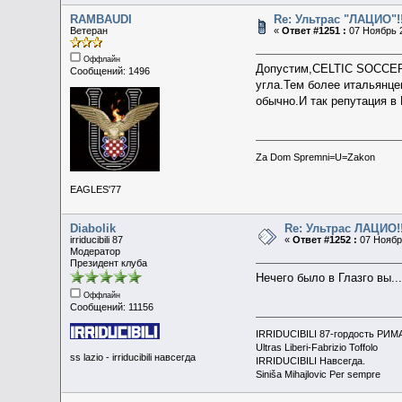
RAMBAUDI
Re: Ультрас "ЛАЦИО"!!
Ветеран
«
Ответ #1251 :
07 Ноябрь 2
Оффлайн
Допустим,CELTIC SOCCER
Сообщений: 1496
угла.Тем более итальянце
обычно.И так репутация в 
Za Dom Spremni=U=Zakon
EAGLES'77
Diabolik
Re: Ультрас ЛАЦИО!!
irriducibili 87
«
Ответ #1252 :
07 Ноябрь
Модератор
Президент клуба
Нечего было в Глазго вы..
Оффлайн
Сообщений: 11156
IRRIDUCIBILI 87-гордость РИМ
Ultras Liberi-Fabrizio Toffolo
ss lazio - irriducibili навсегда
IRRIDUCIBILI Навсегда.
Siniša Mihajlovic Per sempre