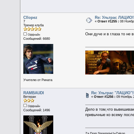
Cllopez
Re: Ультрас ЛАЦИО!!
7
«
Ответ #1255 :
08 Ноябрь
Тренер клуба
Они дуче и в глаза то не 
Оффлайн
Сообщений: 6680
Учителю от Рината
RAMBAUDI
Re: Ультрас "ЛАЦИО"!!
Ветеран
«
Ответ #1256 :
09 Ноябрь 2
Оффлайн
Дело в том,что вывешива
Сообщений: 1496
привычные ко всему после
Za Dom Spremni=U=Zakon