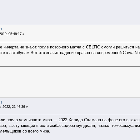
!
019, 05:49:17 »
e ничерта не знают,после позорного матча с CELTIC смогли решиться н
оге к автобусам.Вот что значит падение нравов на современной Curva No
!
 2022, 21:46:36 »
ли посла чемпионата мира — 2022 Халида Салмана на фоне его высказы
тара, выступающий в роли амбассадора мундиаля, назвал гомосексуали
олельщиков со всего мира.