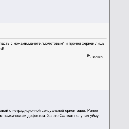
апасть с ножами,мачете,"молотовым" и прочей хернёй лишь
rd!
Записан
вай о нетрадиционной сексуальной ориентации. Ранее
зм психическим дефектом. За это Салман получил уйму