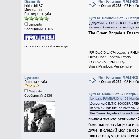
Diabolik
Re: Ультрас ЛАЦИО!!
irriducibili 87
«
Ответ #1253 :
07 Ноябрь
Модератор
Президент клуба
Цитата: RAMBAUDI от 07 Ноябрь
Допустим,CELTIC SOCCER CREW 
Оффлайн
калечил.А платить за выходки м
Сообщений: 11156
The Green Brigade в Гла
ss lazio - irriducibili навсегда
IRRIDUCIBILI 87-гордость РИМ
Ultras Liberi-Fabrizio Toffolo
IRRIDUCIBILI Навсегда.
Siniša Mihajlovic Per sempre
Lyutens
Re: Ультрас ЛАЦИО!!
Легенда клуба
«
Ответ #1254 :
08 Ноябрь
Оффлайн
Цитата: Diabolik от 07 Ноябрь 2
Сообщений: 2836
Цитата: RAMBAUDI от 07 Ноябрь
Допустим,CELTIC SOCCER CREW
калечил.А платить за выходки м
The Green Brigade в Глазго бо
причем тут кто отличился
болельщиков Лацио они не
дуче и следуй мол за сво
лишнего шума,а так я сам