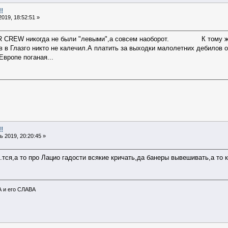
!
019, 18:52:51 »
 CREW никогда не были "левыми",а совсем наоборот. К тому же п
в в Глазго никто не калечил.А платить за выходки малолетних дебилов 
Европе поганая...
!
 2019, 20:20:45 »
..тся,а то про Лацио гадости всякие кричать,да банеры вывешивать,а то 
А и его СЛАВА