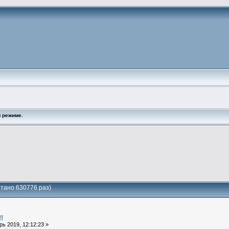
 режиме.
итано 630776 раз)
!
ь 2019, 12:12:23 »