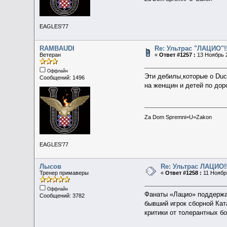
EAGLES'77
RAMBAUDI
Re: Ультрас "ЛАЦИО"!!
Ветеран
«
Ответ #1257 :
13 Ноябрь 2
Оффлайн
Эти дебилы,которые о Duc
Сообщений: 1496
на женщин и детей по дор
Za Dom Spremni=U=Zakon
EAGLES'77
Лысов
Re: Ультрас ЛАЦИО!!
Тренер примаверы
«
Ответ #1258 :
11 Ноябрь
Оффлайн
Фанаты «Лацио» поддержа
Сообщений: 3782
бывший игрок сборной Ка
критики от толерантных б