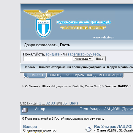
Добро пожаловать,
Гость
Пожалуйста,
войдите
или
зарегистрируйтесь
.
Ошибка отображения сообщений устранена. Форум в рабочем
Новости:
НАЧАЛО
ПОМОЩЬ
КАЛЕНДАРЬ
ВХОД
РЕГИСТРАЦИЯ
>
О Лацио
>
Ultras
(Модераторы:
Diabolik
,
Curva Nord
) >
Ультрас ЛАЦИО!!!
Страницы:
1
...
82
83
[
84
]
85
Вниз
Автор
Тема: Ультрас ЛАЦИО!!! (Проч
0 Пользователей и 3 Гостей просматривают эту тему.
Валера
Re: Ультрас ЛАЦИО!!
Спортивный директор
«
Ответ #1245 :
31 Октябр