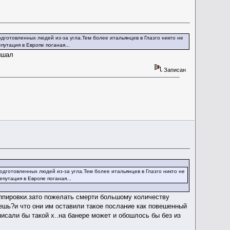
овленных людей из-за угла.Тем более итальянцев в Глазго никто не
путация в Европе поганая...
ышал
Записан
товленных людей из-за угла.Тем более итальянцев в Глазго никто не
путация в Европе поганая...
руппировки.зато пожелать смерти большому количеству
ешь?и что они им оставили такое послание как повешенный
сали бы такой х..на банере может и обошлось бы без из