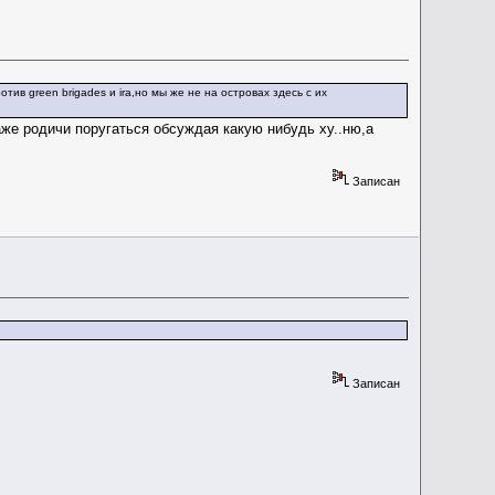
ив green brigades и ira,но мы же не на островах здесь с их
аже родичи поругаться обсуждая какую нибудь ху..ню,а
Записан
Записан