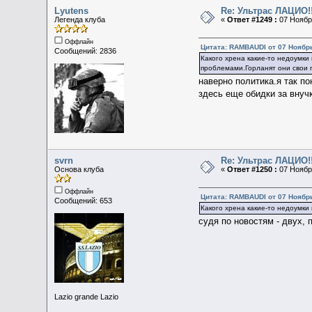
Lyutens
Re: Ультрас ЛАЦИО!!
Легенда клуба
«
Ответ #1249 :
07 Ноябрь
Оффлайн
Цитата: RAMBAUDI от 07 Ноябрь
Сообщений: 2836
Какого хрена какие-то недоумки
проблемами.Горланят они свои п
наверно политика.я так п
здесь еще обидки за внуч
svrn
Re: Ультрас ЛАЦИО!!
Основа клуба
«
Ответ #1250 :
07 Ноябрь
Оффлайн
Цитата: RAMBAUDI от 07 Ноябрь
Сообщений: 653
Какого хрена какие-то недоумки
судя по новостям - двух, 
Lazio grande Lazio