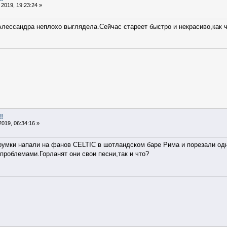
2019, 19:23:24 »
 Алессандра неплохо выглядела.Сейчас стареет быстро и некрасиво,как 
!
019, 06:34:16 »
оумки напали на фанов CELTIC в шотландском баре Рима и порезали одног
 проблемами.Горланят они свои песни,так и что?