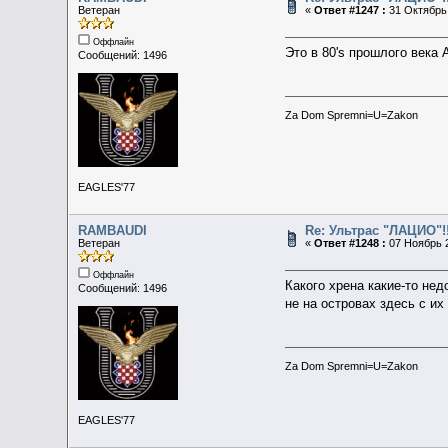
Ветеран
«
Ответ #1247 :
31 Октябрь 
Оффлайн
Это в 80's прошлого века
Сообщений: 1496
Za Dom Spremni=U=Zakon
EAGLES'77
RAMBAUDI
Re: Ультрас "ЛАЦИО"!!
Ветеран
«
Ответ #1248 :
07 Ноябрь 2
Оффлайн
Какого хрена какие-то нед
Сообщений: 1496
не на островах здесь с их
Za Dom Spremni=U=Zakon
EAGLES'77