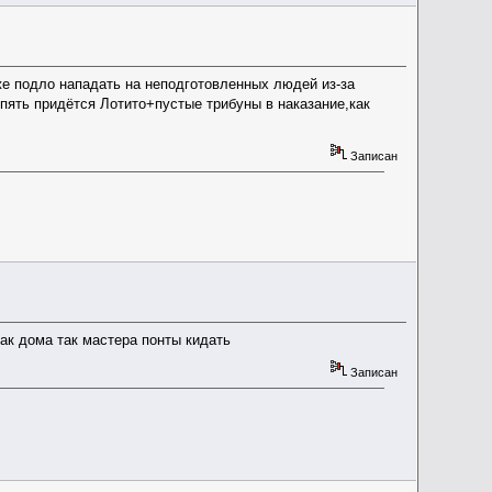
одло нападать на неподготовленных людей из-за
опять придётся Лотито+пустые трибуны в наказание,как
Записан
как дома так мастера понты кидать
Записан