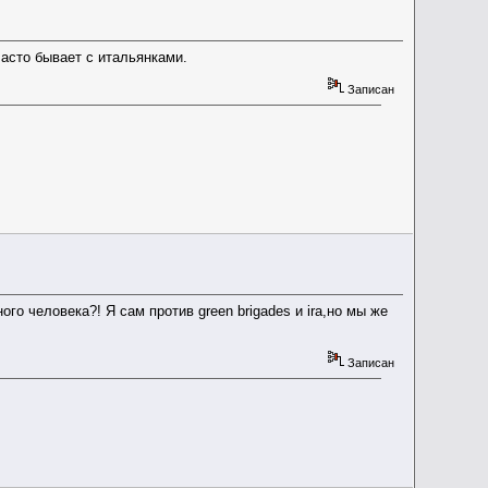
часто бывает с итальянками.
Записан
о человека?! Я сам против green brigades и ira,но мы же
Записан