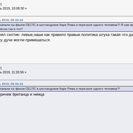
!
 2019, 10:08:30 »
 2019, 06:34:16
 напали на фанов CELTIC в шотландском баре Рима и порезали одного человека?! Я сам прот
есни,так и что?
онял селтик- левые,наши как правило правые.политика штука такая что д
ку дуче могли примешаться.
!
 2019, 11:26:56 »
 2019, 06:34:16
 напали на фанов CELTIC в шотландском баре Рима и порезали одного человека?!
причем британца и немца