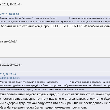
!
 2019, 20:23:40 »
 2019, 18:52:51
никогда не были "левыми",а совсем наоборот. К тому же подло нападать на неподгот
алолетних дебилов опять придётся Лотито+пустые трибуны в наказание,как обычно.И так ре
зго больше всего отличились,а про ,CELTIC SOCCER CREW вообще не сл
А и его СЛАВА
!
 2019, 09:40:03 »
019, 20:23:40
 2019, 18:52:51
 никогда не были "левыми",а совсем наоборот. К тому же подло нападать на неподго
алолетних дебилов опять придётся Лотито+пустые трибуны в наказание,как обычно.И так ре
льше всего отличились,а про ,CELTIC SOCCER CREW вообще не слышал
?они болельщики одного клуба.и вряд ли у них написано кто из какой г
 постеснялись.наверно то что у нас много ультраправых спорить не буд
им лидером туда.пускай радуются что сами раньше не последовали.не пи
 был бы удивлен, если бы им такие пожелания прокатили.