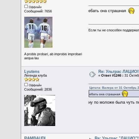
Оффлайн
е6ать она страшная
Сообщений: 7656
Если ты не способен поддержат
A probis probari, ab improbis improbari
aequa lau
Lyutens
Re: Ультрас ЛАЦИО!!
Легенда клуба
«
Ответ #1246 :
31 Октябр
Оффлайн
Цитата: Валера от 31 Октябрь 2
Сообщений: 2836
е6ать она страшная
ну по моложе была чуть по
RAMBAUDI
Re: Ультрас "ЛАЦИО"!!