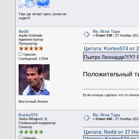
Там где летает орел, волки не
ходят!!!
Nedd
Re: Игли Таре
Aquila Orientale
«
Ответ #39 :
27 Ноябрь 2013
Администратор
Прокуратор
Цитата: Kortes574 от 2
Оффлайн
Пьетро Леонарди?!?!? Я
Сообщений: 17094
Положительный т
Если хочешь сделать что то плохо
Восточный Легион
Kortes574
Re: Игли Таре
Siniša Mihajlović 11
«
Ответ #40 :
27 Ноябрь 2013
Глобальный модератор
Сенатор
Цитата: Nedd от 27 Но
Цитата: Kortes574 от 
Оффлайн