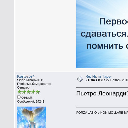
Kortes574
Re: Игли Таре
Siniša Mihajlović 11
«
Ответ #38 :
27 Ноябрь 2013
Глобальный модератор
Сенатор
Пьетро Леонарди?
Оффлайн
Сообщений: 14241
FORZA LAZIO e NON MOLLARE MAI