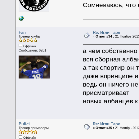
Сомневаюсь, что 
Fan
Re: Игли Таре
Тренер клуба
«
Ответ #34 :
21 Ноябрь 2013
Оффлайн
а чем собственно 
Сообщений: 6261
вся сборная албан
а так спортир он 
даже впринципе и 
ведь он ничего не
присматривает
новых албанцев к
Pulici
Re: Игли Таре
Тренер примаверы
«
Ответ #35 :
21 Ноябрь 2013
Оффлайн