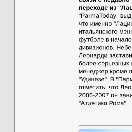
переходе из "Лац
"ParmaToday" выд
что именно "Лаци
итальянского мен
футболе в начале
дивизионов. Неб
Леонарди застави
более серьезных к
менеджер кроме п
"Удинезе". В "Пар
отметить, что Ле
2006-2007 он зан
"Атлетико Рома".