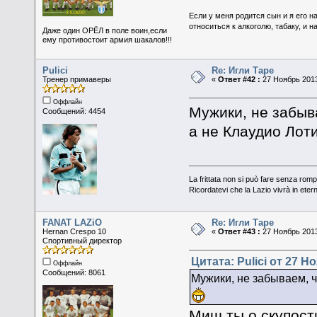
Если у меня родится сын и я его н
относиться к алкоголю, табаку, и н
Даже один ОРЁЛ в поле воин,если
ему противостоит армия шакалов!!!
Pulici
Re: Игли Таре
Тренер примаверы
«
Ответ #42 :
27 Ноябрь 2013
Оффлайн
Мужики, не забыв
Сообщений: 4454
а не Клаудио Лот
La frittata non si può fare senza romp
Ricordatevi che la Lazio vivrà in eter
FANAT LAZiO
Re: Игли Таре
Hernan Crespo 10
«
Ответ #43 :
27 Ноябрь 2013
Спортивный директор
Цитата: Pulici от 27 Н
Оффлайн
Сообщений: 8061
Мужики, не забываем, ч
Миш,ты о скупост