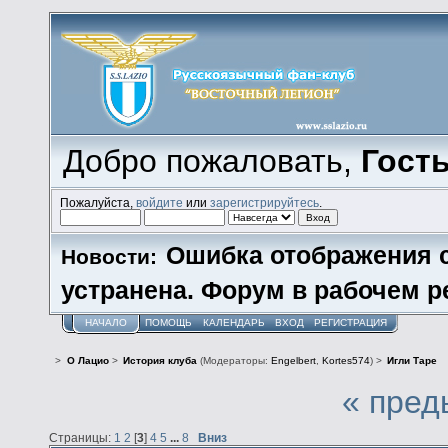
Добро пожаловать,
Гост
Пожалуйста,
войдите
или
зарегистрируйтесь
.
Ошибка отображения 
Новости:
устранена. Форум в рабочем р
НАЧАЛО
ПОМОЩЬ
КАЛЕНДАРЬ
ВХОД
РЕГИСТРАЦИЯ
>
О Лацио
>
История клуба
(Модераторы:
Engelbert
,
Kortes574
) >
Игли Таре
« пред
Страницы:
1
2
[
3
]
4
5
...
8
Вниз