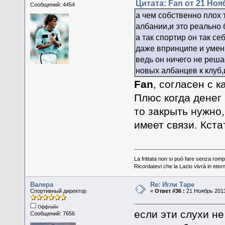
Цитата: Fan от 21 Нояб
Сообщений: 4454
а чем собственно плох 
албании,и это реально 
а так спортир он так се
даже впринципе и умени
ведь он ничего не реша
новых албанцев к клуб,
Fan
, согласен с 
Плюс когда денег 
то закрыть нужно,
имеет связи. Кста
La frittata non si può fare senza romp
Ricordatevi che la Lazio vivrà in eter
Валера
Re: Игли Таре
Спортивный директор
«
Ответ #36 :
21 Ноябрь 2013
Оффлайн
если эти слухи н
Сообщений: 7656