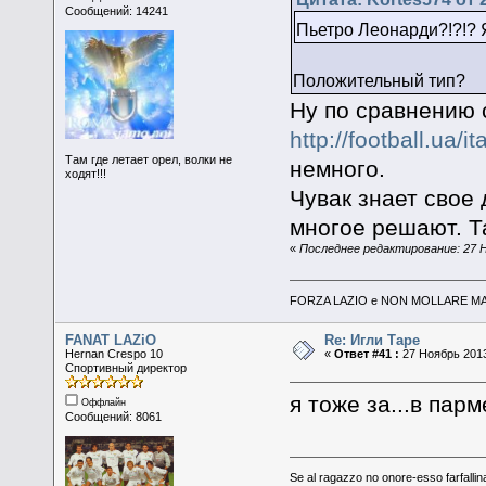
Сообщений: 14241
Пьетро Леонарди?!?!? 
Положительный тип?
Ну по сравнению с
http://football.ua/
Там где летает орел, волки не
немного.
ходят!!!
Чувак знает свое 
многое решают. Та
«
Последнее редактирование: 27 Но
FORZA LAZIO e NON MOLLARE MAI
FANAT LAZiO
Re: Игли Таре
Hernan Crespo 10
«
Ответ #41 :
27 Ноябрь 2013
Спортивный директор
я тоже за...в парм
Оффлайн
Сообщений: 8061
Se al ragazzo no onore-esso farfallina