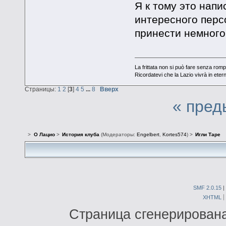
Я к тому это напи
интересного перс
принести немного
La frittata non si può fare senza romp
Ricordatevi che la Lazio vivrà in eter
Страницы:
1
2
[
3
]
4
5
...
8
Вверх
« пред
>
О Лацио
>
История клуба
(Модераторы:
Engelbert
,
Kortes574
) >
Игли Таре
SMF 2.0.15
|
XHTML
Страница сгенерирована 