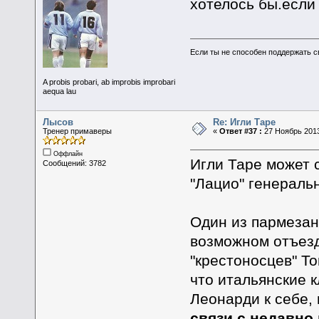
хотелось бы.если
Если ты не способен поддержать с
A probis probari, ab improbis improbari
aequa lau
Лысов
Re: Игли Таре
Тренер примаверы
«
Ответ #37 :
27 Ноябрь 2013
Оффлайн
Игли Таре может 
Сообщений: 3782
"Лацио" генераль
Один из пармезан
возможном отъезд
"крестоносцев" Т
что итальянские 
Леонарди к себе,
связи с недавн