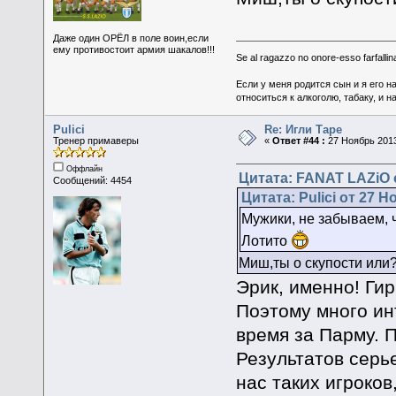
Даже один ОРЁЛ в поле воин,если
ему противостоит армия шакалов!!!
Se al ragazzo no onore-esso farfallina
Если у меня родится сын и я его н
относиться к алкоголю, табаку, и н
Pulici
Re: Игли Таре
Тренер примаверы
«
Ответ #44 :
27 Ноябрь 2013
Оффлайн
Цитата: FANAT LAZiO о
Сообщений: 4454
Цитата: Pulici от 27 Н
Мужики, не забываем, 
Лотито
Миш,ты о скупости или
Эрик, именно! Гир
Поэтому много ин
время за Парму. П
Результатов серье
нас таких игроков