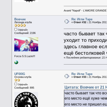
Avanti "Napoli" - L'AMORE GRANDE 
Вовчик
Re: Игли Таре
Легенда клуба
«
Ответ #32 :
21 Ноябрь 2013
Оффлайн
часто бывает так 
Сообщений: 2196
уходит то приходи
здесь главное есл
ещё бестолковей
Forza S.S.Lazio!!!
«
Последнее редактирование: 21 Н
UF0l0G
Re: Игли Таре
Основа клуба
«
Ответ #33 :
21 Ноябрь 2013
Оффлайн
Цитата: Вовчик от 21 
Сообщений: 895
часто бывает так что вс
его место ещё хуже чем
его место не пришел е