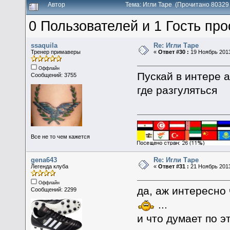
Автор
Тема: Игли Таре (Прочитано 80329
0 Пользователей и 1 Гость про
ssaquila
Re: Игли Таре
Тренер примаверы
«
Ответ #30 :
19 Ноябрь 2013
Оффлайн
Пускай в интере а
Сообщений: 3755
где разгуляться
Все не то чем кажется
gena643
Re: Игли Таре
Легенда клуба
«
Ответ #31 :
21 Ноябрь 2013
Оффлайн
да, аж интересно
Сообщений: 2299
...
и что думает по э