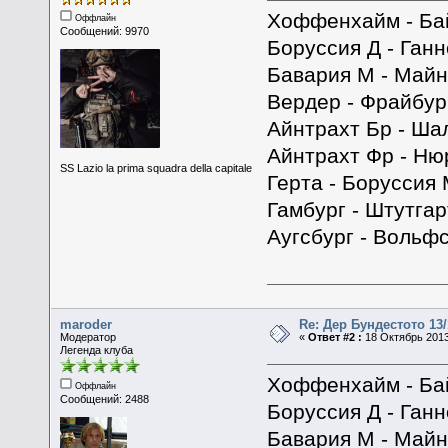
Хоффенхайм - Ба
Оффлайн
Сообщений: 9970
Боруссия Д - Ганн
Бавария М - Майн
Вердер - Фрайбур
Айнтрахт Бр - Ша
Айнтрахт Фр - Ню
SS Lazio la prima squadra della capitale
Герта - Боруссия 
Гамбург - Штутгар
Аугсбург - Вольфс
maroder
Re: Дер Бундестото 13/
Модератор
«
Ответ #2 :
18 Октябрь 2013
Легенда клуба
Хоффенхайм - Ба
Оффлайн
Сообщений: 2488
Боруссия Д - Ганн
Бавария М - Майн