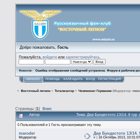
Добро пожаловать,
Гость
Пожалуйста,
войдите
или
зарегистрируйтесь
.
Ошибка отображения сообщений устранена. Форум в рабочем ре
Новости:
НАЧАЛО
ПОМОЩЬ
КАЛЕНДАРЬ
ВХОД
РЕГИСТРАЦИЯ
>
Восточный легион
>
Тотализатор
>
Чемпионат Германии
(Модератор:
maro
Страницы: [
1
]
Вниз
Автор
Тема: Дер Бундестото 13/14. 9 тур
0 Пользователей и 1 Гость просматривают эту тему.
maroder
Дер Бундестото 13/14. 
Модератор
«
:
16 Октябрь 2013, 10:31:07