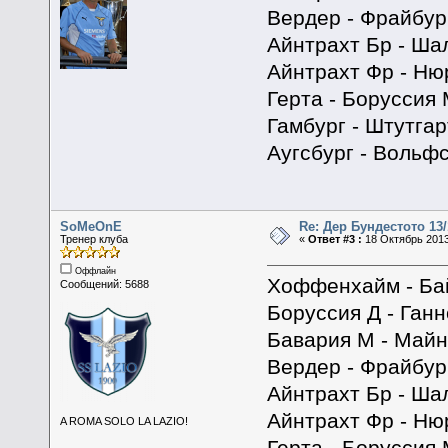
Вердер - Фрайбур
Айнтрахт Бр - Ша
Айнтрахт Фр - Ню
Герта - Боруссия 
Гамбург - Штутгар
Аугсбург - Вольфс
SoMeOnE
Re: Дер Бундестото 13/
Тренер клуба
«
Ответ #3 :
18 Октябрь 2013
Оффлайн
Хоффенхайм - Ба
Сообщений: 5688
Боруссия Д - Ганн
Бавария М - Майн
Вердер - Фрайбур
Айнтрахт Бр - Ша
Айнтрахт Фр - Ню
A ROMA SOLO LA LAZIO!
Герта - Боруссия 