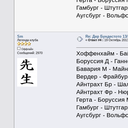
Гамбург - Штутгар
Аугсбург - Вольфс
Sm
Re: Дер Бундестото 13/
Легенда клуба
«
Ответ #4 :
19 Октябрь 2013
Оффлайн
Хоффенхайм - Ба
Сообщений: 2970
Боруссия Д - Ганн
Бавария М - Майн
Вердер - Фрайбур
Айнтрахт Бр - Ша
Айнтрахт Фр - Ню
Герта - Боруссия 
Гамбург - Штутгар
Аугсбург - Вольфс