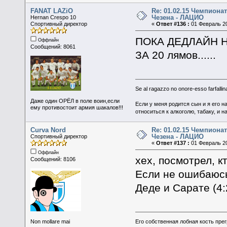
FANAT LAZiO
Re: 01.02.15 Чемпионат
Чезена - ЛАЦИО
Hernan Crespo 10
Спортивный директор
«
Ответ #136 :
01 Февраль 20
ПОКА ДЕДЛАЙН НА
Оффлайн
Сообщений: 8061
ЗА 20 лямов......
Se al ragazzo no onore-esso farfallina
Даже один ОРЁЛ в поле воин,если
Если у меня родится сын и я его н
ему противостоит армия шакалов!!!
относиться к алкоголю, табаку, и н
Curva Nord
Re: 01.02.15 Чемпионат
Чезена - ЛАЦИО
Спортивный директор
«
Ответ #137 :
01 Февраль 20
Оффлайн
хех, посмотрел, к
Сообщений: 8106
Если не ошибаюсь
Деде и Сарате (4:
Non mollare mai
Его собственная лобная кость пре