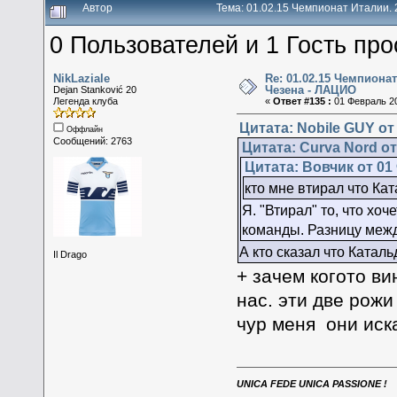
Автор
Тема: 01.02.15 Чемпионат Италии. 
0 Пользователей и 1 Гость про
NikLaziale
Re: 01.02.15 Чемпионат
Чезена - ЛАЦИО
Dejan Stanković 20
Легенда клуба
«
Ответ #135 :
01 Февраль 20
Цитата: Nobile GUY от
Оффлайн
Сообщений: 2763
Цитата: Curva Nord от
Цитата: Вовчик от 01
кто мне втирал что Ка
Я. "Втирал" то, что хоч
команды. Разницу межд
А кто сказал что Каталь
Il Drago
+ зачем когото ви
нас. эти две рожи
чур меня они иск
UNICA FEDE UNICA PASSIONE !