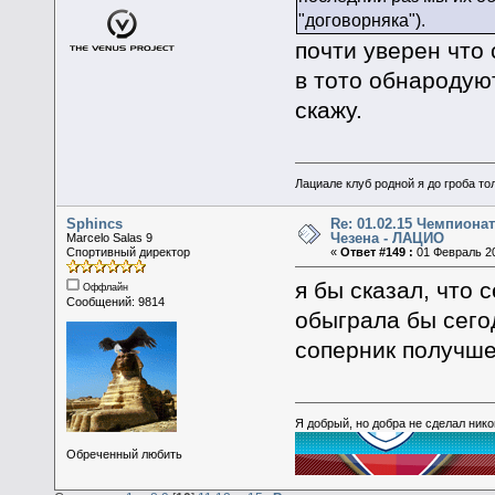
"договорняка").
почти уверен что
в тото обнародую
скажу.
Лациале клуб родной я до гроба тол
Sphincs
Re: 01.02.15 Чемпионат
Чезена - ЛАЦИО
Marcelo Salas 9
Спортивный директор
«
Ответ #149 :
01 Февраль 20
я бы сказал, что 
Оффлайн
Сообщений: 9814
обыграла бы сегод
соперник получше
Я добрый, но добра не сделал ник
Обреченный любить