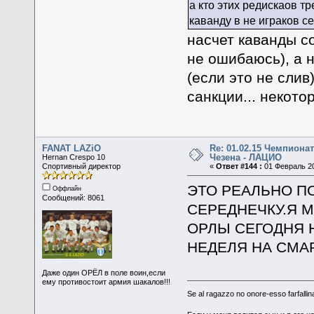
а кто этих редискаов т
каванду в не играков с
насчет каванды с
не ошибаюсь), а 
(если это не сли
санкции... некото
FANAT LAZiO
Re: 01.02.15 Чемпионат
Чезена - ЛАЦИО
Hernan Crespo 10
Спортивный директор
«
Ответ #144 :
01 Февраль 20
ЭТО РЕАЛЬНО П
Оффлайн
Сообщений: 8061
СЕРЕДНЕЧКУ.Я МО
ОРЛЫ СЕГОДНЯ НА
НЕДЕЛЯ НА СМАРКУ
Даже один ОРЁЛ в поле воин,если
ему противостоит армия шакалов!!!
Se al ragazzo no onore-esso farfallina