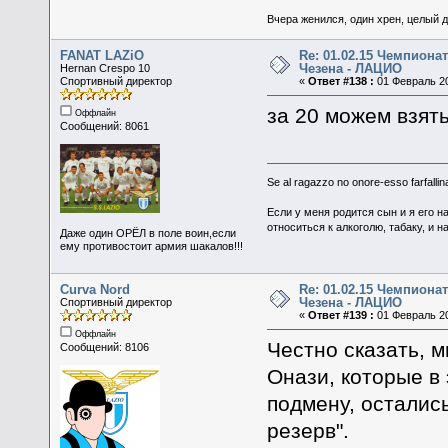
Вчера женился, один хрен, целый 
FANAT LAZiO
Re: 01.02.15 Чемпионат
Чезена - ЛАЦИО
Hernan Crespo 10
Спортивный директор
«
Ответ #138 :
01 Февраль 20
за 20 можем взять
Оффлайн
Сообщений: 8061
Se al ragazzo no onore-esso farfallina
Если у меня родится сын и я его н
относиться к алкоголю, табаку, и н
Даже один ОРЁЛ в поле воин,если
ему противостоит армия шакалов!!!
Curva Nord
Re: 01.02.15 Чемпионат
Чезена - ЛАЦИО
Спортивный директор
«
Ответ #139 :
01 Февраль 20
Оффлайн
Честно сказать, 
Сообщений: 8106
Онази, которые в
подмену, остались
резерв".