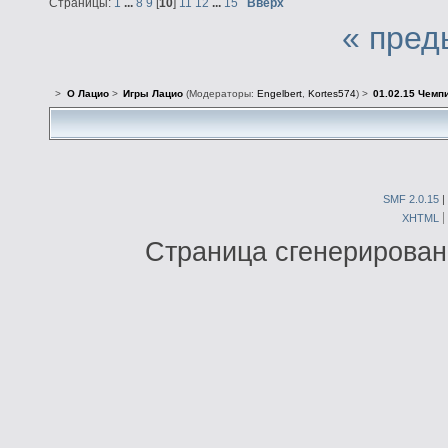
Страницы:
1
...
8
9
[
10
]
11
12
...
15
Вверх
« пред
>
О Лацио
>
Игры Лацио
(Модераторы:
Engelbert
,
Kortes574
) >
01.02.15 Чемпи
SMF 2.0.15
|
XHTML
Страница сгенерирована