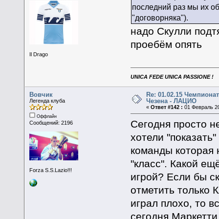
последний раз мы их о
"договорняка").
надо Скулли подт
проебём опять
Il Drago
UNICA FEDE UNICA PASSIONE !
Вовчик
Re: 01.02.15 Чемпионат
Чезена - ЛАЦИО
Легенда клуба
«
Ответ #142 :
01 Февраль 20
Оффлайн
Сегодня просто н
Сообщений: 2196
хотели "показать
команды которая н
"класс". Какой ещ
Forza S.S.Lazio!!!
игрой? Если бы ск
отметить только К
играл плохо, то в
сегодня Маркетти