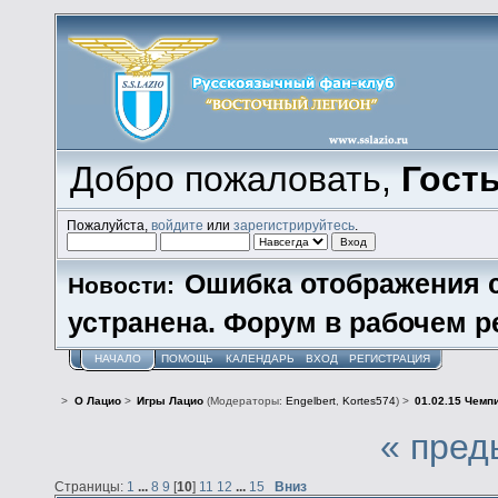
Добро пожаловать,
Гост
Пожалуйста,
войдите
или
зарегистрируйтесь
.
Ошибка отображения 
Новости:
устранена. Форум в рабочем р
НАЧАЛО
ПОМОЩЬ
КАЛЕНДАРЬ
ВХОД
РЕГИСТРАЦИЯ
>
О Лацио
>
Игры Лацио
(Модераторы:
Engelbert
,
Kortes574
) >
01.02.15 Чемпи
« пред
Страницы:
1
...
8
9
[
10
]
11
12
...
15
Вниз