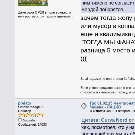
ним тяжело не согласитс
мердой поборятся.
Даже один ОРЁЛ в поле воин,если
зачем тогда жопу 
ему противостоит армия шакалов!!!
или мусор в коппа 
еще и квалиыикац
ТОГДА МЫ ФАНА
разница 5 место 
(((
Se al ragazzo no onore-esso farfallina
Если у меня родится сын и я его н
относиться к алкоголю, табаку, и н
prelato
Re: 01.02.15 Чемпионат
Чезена - ЛАЦИО
Simone Inzaghi 21
Сенатор
«
Ответ #148 :
01 Февраль 20
Цитата: Curva Nord от
Оффлайн
Сообщений: 14033
хех, посмотрел, кто у 
последний раз мы их о