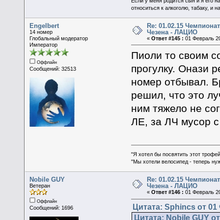
Если у меня родится сын и я его н
относиться к алкоголю, табаку, и н
Engelbert
Re: 01.02.15 Чемпионат
Чезена - ЛАЦИО
14 номер
Глобальный модератор
«
Ответ #145 :
01 Февраль 20
Император
Пиоли то своим с
Оффлайн
прогулку. Онази 
Сообщений: 32513
номер отбывал. Б
решил, что это лу
ним тяжело не сог
ЛЕ, за ЛЧ мусор с
"Я хотел бы посвятить этот трофей
"Мы хотели велосипед - теперь ну
Nobile GUY
Re: 01.02.15 Чемпионат
Чезена - ЛАЦИО
Ветеран
«
Ответ #146 :
01 Февраль 20
Оффлайн
Цитата: Sphincs от 01
Сообщений: 1696
Цитата: Nobile GUY от