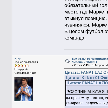
обязательный гол,
место где Маркетт
втыкнул позицию.
извинялся, Маркет
В целом футбол э
команда.
Kirk
Re: 01.02.15 Чемпионат
Чезена - ЛАЦИО
Тренер примаверы
«
Ответ #143 :
01 Февраль 20
Оффлайн
Цитата: FANAT LAZiO о
Сообщений: 4110
Цитата: Kirk от 01 Фе
Цитата: FANAT LAZiO 
POZORNIK ALKAW SL
да причем тут алкаш, е
кандревы, ледесмы и д