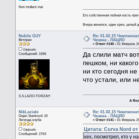
Non mollare mai
Его собственная лобная кость пре
Вчера женился, один хрен, целый 
Nobile GUY
Re: 01.02.15 Чемпионат
Чезена - ЛАЦИО
Ветеран
«
Ответ #140 :
01 Февраль 20
Оффлайн
Да слили матч вот
Сообщений: 1696
пешком, ни какого
ни кто сегодня не
что устали, или 
S.S.LAZIO FORZA!!!
A Rom
NikLaziale
Re: 01.02.15 Чемпионат
Чезена - ЛАЦИО
Dejan Stanković 20
Легенда клуба
«
Ответ #141 :
01 Февраль 20
Цитата: Curva Nord от
Оффлайн
Сообщений: 2763
хех, посмотрел, кто у 