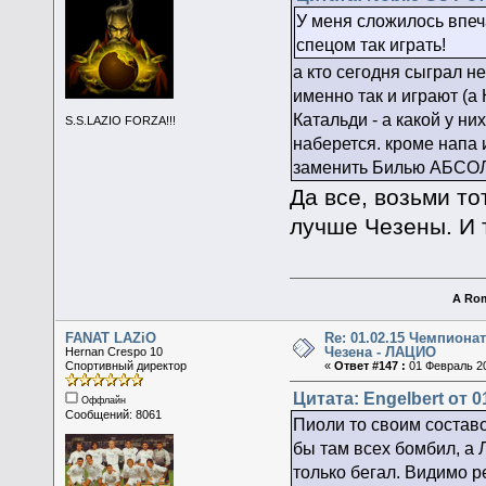
У меня сложилось впеч
спецом так играть!
а кто сегодня сыграл н
именно так и играют (а
Катальди - а какой у ни
S.S.LAZIO FORZA!!!
наберется. кроме напа
заменить Билью АБСОЛ
Да все, возьми т
лучше Чезены. И 
A Rom
FANAT LAZiO
Re: 01.02.15 Чемпионат
Чезена - ЛАЦИО
Hernan Crespo 10
Спортивный директор
«
Ответ #147 :
01 Февраль 20
Цитата: Engelbert от 0
Оффлайн
Сообщений: 8061
Пиоли то своим составо
бы там всех бомбил, а 
только бегал. Видимо р