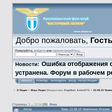
Добро пожаловать,
Гост
Пожалуйста,
войдите
или
зарегистрируйтесь
.
Ошибка отображения 
Новости:
устранена. Форум в рабочем р
НАЧАЛО
ПОМОЩЬ
КАЛЕНДАРЬ
ВХОД
РЕГИСТРАЦИЯ
>
О Лацио
>
Игры Лацио
(Модераторы:
Engelbert
,
Kortes574
) >
22.08.15 Чемп
Страницы:
1
...
13
14
[
15
]
Вниз
Автор
Тема: 22.08.15 Чемпионат Италии. 