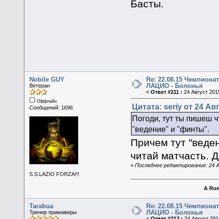
Басты.
Nobile GUY
Re: 22.08.15 Чемпионат
ЛАЦИО - Болонья
Ветеран
«
Ответ #211 :
24 Август 2015
Оффлайн
Цитата: seriy от 24 Авг
Сообщений: 1696
Погоди, тут ты пишеш чт
"ведение" и "финты".
Причем тут "веде
читай матчасть. 
«
Последнее редактирование: 24 А
S.S.LAZIO FORZA!!!
A Rom
Tarabua
Re: 22.08.15 Чемпионат
ЛАЦИО - Болонья
Тренер примаверы
«
Ответ #212 :
24 Август 2015