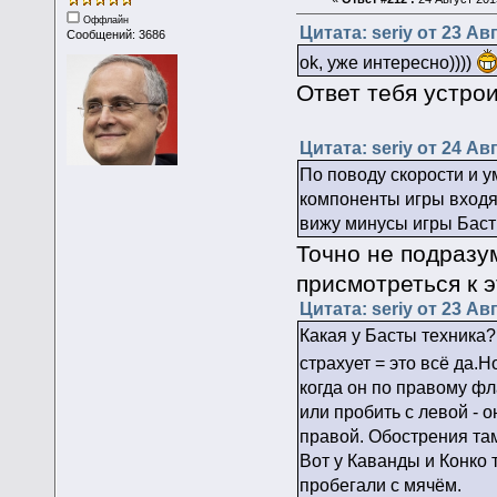
Оффлайн
Цитата: seriy от 23 Авг
Сообщений: 3686
ok, уже интересно))))
Ответ тебя устро
Цитата: seriy от 24 Авг
По поводу скорости и ум
компоненты игры входят
вижу минусы игры Баст
Точно не подразум
присмотреться к э
Цитата: seriy от 23 Авг
Какая у Басты техника?
страхует = это всё да.Н
когда он по правому фл
или пробить с левой - 
правой. Обострения там
Вот у Каванды и Конко 
пробегали с мячём.