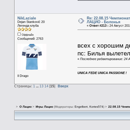
NikLaziale
Re: 22.08.15 Чемпионат
ЛАЦИО - Болонья
Dejan Stanković 20
Легенда клуба
«
Ответ #213 :
24 Август 2015
Оффлайн
Сообщений: 2763
всех с хорошим 
пс: Билья вылете
«
Последнее редактирование: 24 Ав
UNICA FEDE UNICA PASSIONE !
Il Drago
Страницы:
1
...
13
14
[
15
]
Вверх
>
О Лацио
>
Игры Лацио
(Модераторы:
Engelbert
,
Kortes574
) >
22.08.15 Чемп