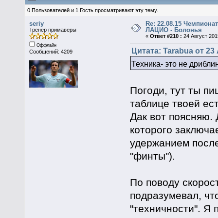
0 Пользователей и 1 Гость просматривают эту тему.
seriy
Re: 22.08.15 Чемпионат
ЛАЦИО - Болонья
Тренер примаверы
«
Ответ #210 :
24 Август 2015
Оффлайн
Цитата: Tarabua от 23 
Сообщений: 4209
Техника- это не дрибли
Погоди, тут ты пи
таблице твоей ест
Дак вот поясняю. 
которого заключа
удержанием после
"финты").
По поводу скорост
подразумевал, чт
"техничности". Я 