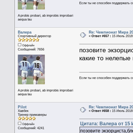
Если ты не способен поддержать с
A probis probari, ab improbis improbari
aequa lau
Валера
Re: Чемпионат Мира 2
Спортивный директор
«
Ответ #657 :
15 Июль 2018,
Оффлайн
позовите экзорци
Сообщений: 7656
какие то нелепые
Если ты не способен поддержать с
A probis probari, ab improbis improbari
aequa lau
Pilot
Re: Чемпионат Мира 2
Хавбек
«
Ответ #658 :
15 Июль 2018,
Тренер примаверы
Цитата: Валера от 15 
Оффлайн
Сообщений: 4241
позовите экзорциста,б