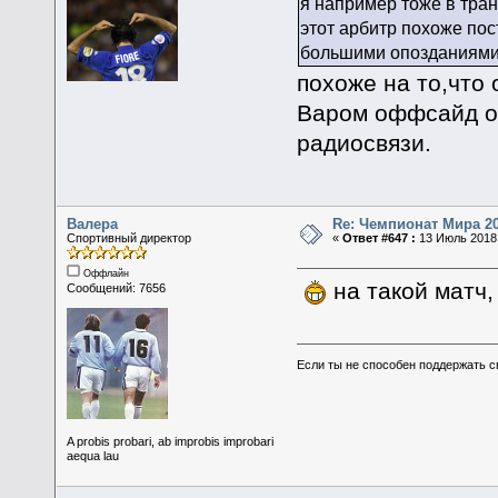
я например тоже в тран
этот арбитр похоже пос
большими опозданиями,
похоже на то,что 
Варом оффсайд о
радиосвязи.
Валера
Re: Чемпионат Мира 2
Спортивный директор
«
Ответ #647 :
13 Июль 2018,
Оффлайн
на такой матч,
Сообщений: 7656
Если ты не способен поддержать с
A probis probari, ab improbis improbari
aequa lau