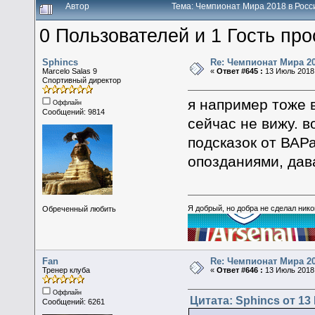
Автор
Тема: Чемпионат Мира 2018 в Росс
0 Пользователей и 1 Гость про
Sphincs
Re: Чемпионат Мира 2
Marcelo Salas 9
«
Ответ #645 :
13 Июль 2018,
Спортивный директор
я например тоже 
Оффлайн
Сообщений: 9814
сейчас не вижу. 
подсказок от ВАР
опозданиями, дав
Я добрый, но добра не сделал ник
Обреченный любить
Fan
Re: Чемпионат Мира 2
Тренер клуба
«
Ответ #646 :
13 Июль 2018,
Оффлайн
Цитата: Sphincs от 13
Сообщений: 6261