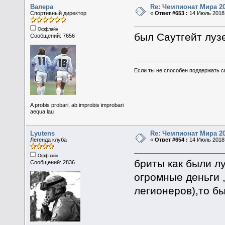
Валера
Re: Чемпионат Мира 2
Спортивный директор
«
Ответ #653 :
14 Июль 2018,
Оффлайн
был Саутгейт луз
Сообщений: 7656
Если ты не способен поддержать с
A probis probari, ab improbis improbari
aequa lau
Lyutens
Re: Чемпионат Мира 2
Легенда клуба
«
Ответ #654 :
14 Июль 2018,
Оффлайн
бриты как были л
Сообщений: 2836
огромные деньги ,
легионеров),то б