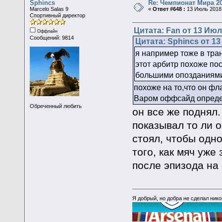
Sphincs
Re: Чемпионат Мира 2
Marcelo Salas 9
«
Ответ #648 :
13 Июль 2018,
Спортивный директор
Цитата: Fan от 13 Июл
Оффлайн
Сообщений: 9814
Цитата: Sphincs от 13
я например тоже в тра
этот арбитр похоже по
большими опозданиями
похоже на то,что он фла
Варом оффсайд определ
Обреченный любить
он все же поднял.
показывал то ли о
стоял, чтобы одн
того, как мяч уже
после эпизода на
Я добрый, но добра не сделал ник