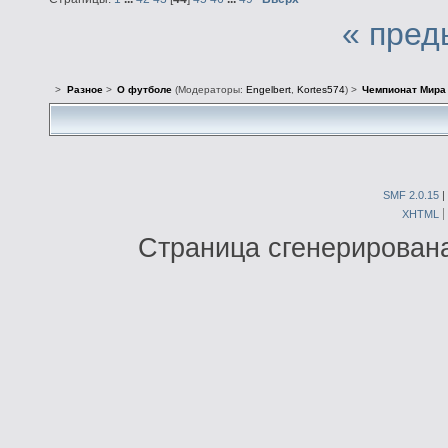
« пред
>
Разное
>
О футболе
(Модераторы:
Engelbert
,
Kortes574
) >
Чемпионат Мира 
SMF 2.0.15
|
XHTML
Страница сгенерирована 