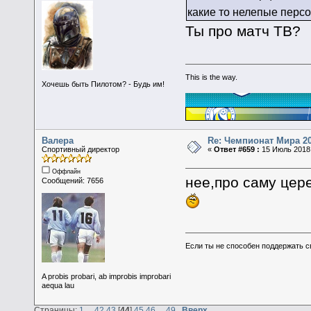
какие то нелепые перс
Ты про матч ТВ?
This is the way.
Хочешь быть Пилотом? - Будь им!
Валера
Re: Чемпионат Мира 2
Спортивный директор
«
Ответ #659 :
15 Июль 2018,
Оффлайн
нее,про саму цер
Сообщений: 7656
Если ты не способен поддержать с
A probis probari, ab improbis improbari
aequa lau
Страницы:
1
...
42
43
[
44
]
45
46
...
49
Вверх