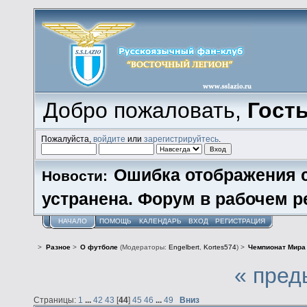
Добро пожаловать,
Гост
Пожалуйста,
войдите
или
зарегистрируйтесь
.
Ошибка отображения 
Новости:
устранена. Форум в рабочем р
НАЧАЛО
ПОМОЩЬ
КАЛЕНДАРЬ
ВХОД
РЕГИСТРАЦИЯ
>
Разное
>
О футболе
(Модераторы:
Engelbert
,
Kortes574
) >
Чемпионат Мира 
« пред
Страницы:
1
...
42
43
[
44
]
45
46
...
49
Вниз