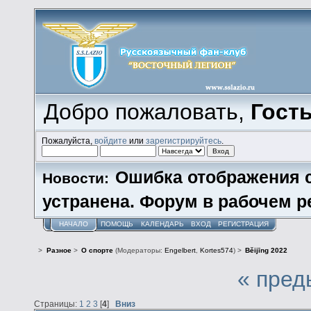
Добро пожаловать,
Гост
Пожалуйста,
войдите
или
зарегистрируйтесь
.
Ошибка отображения 
Новости:
устранена. Форум в рабочем р
НАЧАЛО
ПОМОЩЬ
КАЛЕНДАРЬ
ВХОД
РЕГИСТРАЦИЯ
>
Разное
>
О спорте
(Модераторы:
Engelbert
,
Kortes574
) >
Běijīng 2022
« пред
Страницы:
1
2
3
[
4
]
Вниз