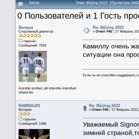
Автор
Тема: Běijīng 2022 (Прочитано 486
0 Пользователей и 1 Гость про
Валера
Re: Běijīng 2022
Спортивный директор
«
Ответ #45 :
17 Февраль 202
Оффлайн
Камиллу очень жа
Сообщений: 7656
ситуации она про
Если ты не способен поддержать с
A probis probari, ab improbis improbari
aequa lau
RAMBAUDI
Re: Běijīng-2022
Ветеран
«
Ответ #46 :
17 Февраль 2022,
Оффлайн
Уважаемый Signore
Сообщений: 1496
зимней страной,т