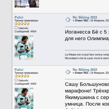
Pulici
Re: Běijīng 2022
Тренер примаверы
«
Ответ #52 :
18 Февраль 202
Оффлайн
Иоганесса Бё с 5
Сообщений: 4454
для него Олимпиа
La frittata non si può fare senza romp
Ricordatevi che la Lazio vivrà in eter
Pulici
Re: Běijīng 2022
Тренер примаверы
«
Ответ #53 :
19 Февраль 202
Оффлайн
Сашу Большунова 
Сообщений: 4454
марафоне! Трёхкр
Якимушкина с сер
умница. После ко