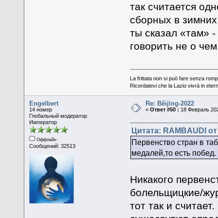
так считается од
сборных в зимних 
ты сказал «там» - 
говорить не о чем
La frittata non si può fare senza romp
Ricordatevi che la Lazio vivrà in eter
Engelbert
Re: Běijīng-2022
14 номер
«
Ответ #50 :
18 Февраль 202
Глобальный модератор
Император
Цитата: RAMBAUDI от 
Оффлайн
Первенство стран в таб
Сообщений: 32513
медалей,то есть побед.
Никакого первенс
болельщицкие/жур
тот так и считает