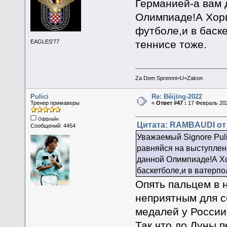
Германией-а вам 
Олимпиаде!А Хорв
футболе,и в баске
теннисе тоже.
EAGLES'77
Za Dom Spremni=U=Zakon
Pulici
Re: Běijīng-2022
Тренер примаверы
«
Ответ #47 :
17 Февраль 202
Оффлайн
Цитата: RAMBAUDI от 
Сообщений: 4454
Уважаемый Signore Puli
равняйся на выступлен
данной Олимпиаде!А Хор
баскетболе,и в ватерпол
Опять пальцем в 
неприятным для с
медалей у России,
Так что до Луны п