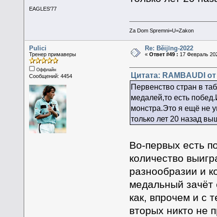
EAGLES'77
Za Dom Spremni=U=Zakon
Pulici
Re: Běijīng-2022
Тренер примаверы
«
Ответ #49 :
17 Февраль 202
Оффлайн
Цитата: RAMBAUDI от 
Сообщений: 4454
Первенство стран в таб
медалей,то есть побед.
монстра.Это я ещё не у
только лет 20 назад вы
Во-первых есть п
количество выигр
разнообразии и к
медальный зачёт о
как, впрочем и с 
вторых никто не п