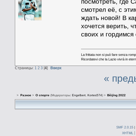
посмотреть, где 
смотрел её, с эти
ждать новой! В ка
хочется верить, ч
своих и гордимся
La frittata non si può fare senza romp
Ricordatevi che la Lazio vivrà in eter
Страницы:
1
2
3
[
4
]
Вверх
« пред
>
Разное
>
О спорте
(Модераторы:
Engelbert
,
Kortes574
) >
Běijīng 2022
SMF 2.0.15
|
XHTML