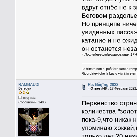
вдруг отнёс не к 
Беговом раздолье
Но принципе ничег
увиденных пассаж
катание и не ожи
он останется нез
«
Последнее редактирование: 17 Фе
La frittata non si può fare senza romp
Ricordatevi che la Lazio vivrà in eter
RAMBAUDI
Re: Běijīng-2022
Ветеран
«
Ответ #48 :
17 Февраль 2022,
Оффлайн
Первенство стран
Сообщений: 1496
количества "золо
пока-9,что никак 
упоминаю хоккей,
только лет 20 на