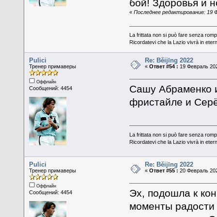
бой! Здоровья и 
«
Последнее редактирование: 19 Фе
La frittata non si può fare senza romp
Ricordatevi che la Lazio vivrà in eter
Pulici
Re: Běijīng 2022
Тренер примаверы
«
Ответ #54 :
19 Февраль 202
Оффлайн
Сашу Абраменко и
Сообщений: 4454
фристайле и Серё
La frittata non si può fare senza romp
Ricordatevi che la Lazio vivrà in eter
Pulici
Re: Běijīng 2022
Тренер примаверы
«
Ответ #55 :
20 Февраль 202
Оффлайн
Эх, подошла к ко
Сообщений: 4454
моменты радости 