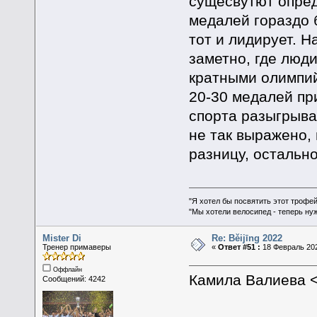
сущесвутют опред
медалей гораздо б
тот и лидирует. Н
заметно, где люд
кратными олимпий
20-30 медалей при
спорта разыгрывае
не так выражено,
разницу, остально
"Я хотел бы посвятить этот трофей
"Мы хотели велосипед - теперь ну
Mister Di
Re: Běijīng 2022
Тренер примаверы
«
Ответ #51 :
18 Февраль 202
Оффлайн
Камила Валиева <
Сообщений: 4242