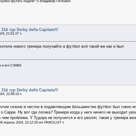
 нужно крутить педали" © Владимир Петкович
31й тур Derby della Capitale!!!
24, 21:01:27 »
хотели нового тренера получайте а футбол всё такой же как и был
А и его СЛАВА
31й тур Derby della Capitale!!!
24, 22:08:19 »
этом сезоне и честно в подавляющем большинстве футбол был говно или н
о Сарри. Ну вот где логика? Тренера когда у него ничего не выходит уво
 чем проблема. У Тудора не получится и его уволят, такая у тренера жиз
6 Апрель 2024, 22:12:29 от PRIKOLIST
»