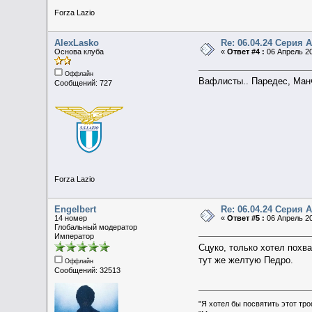
Forza Lazio
AlexLasko
Re: 06.04.24 Серия А 
Основа клуба
«
Ответ #4 :
06 Апрель 20
Оффлайн
Вафлисты.. Паредес, Ман
Сообщений: 727
Forza Lazio
Engelbert
Re: 06.04.24 Серия А 
14 номер
«
Ответ #5 :
06 Апрель 20
Глобальный модератор
Император
Сцуко, только хотел похва
тут же желтую Педро.
Оффлайн
Сообщений: 32513
"Я хотел бы посвятить этот тр