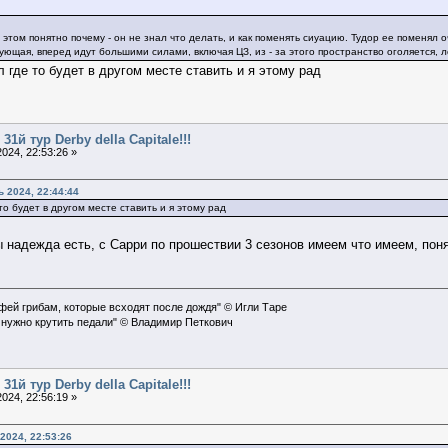
и этом понятно почему - он не знал что делать, и как поменять сиуацию. Тудор ее поменял
кующая, вперед идут большими силами, включая ЦЗ, из - за этого пространство оголяется, 
 где то будет в другом месте ставить и я этому рад
31й тур Derby della Capitale!!!
024, 22:53:26 »
 2024, 22:44:44
о будет в другом месте ставить и я этому рад
ы надежда есть, с Сарри по прошествии 3 сезонов имеем что имеем, пон
офей грибам, которые всходят после дождя" © Игли Таре
 нужно крутить педали" © Владимир Петкович
31й тур Derby della Capitale!!!
024, 22:56:19 »
2024, 22:53:26