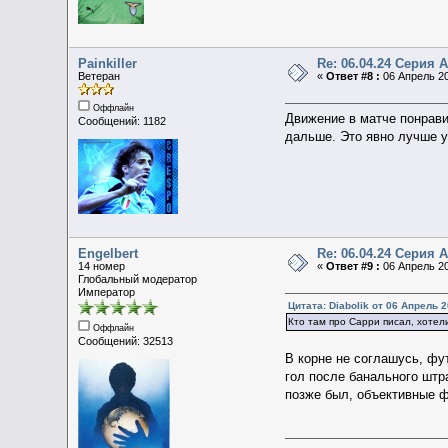
Painkiller
Re: 06.04.24 Серия А 
Ветеран
«
Ответ #8 :
06 Апрель 20
Оффлайн
Движение в матче понрави
Сообщений: 1182
дальше. Это явно лучше у
Engelbert
Re: 06.04.24 Серия А 
14 номер
«
Ответ #9 :
06 Апрель 20
Глобальный модератор
Император
Цитата: Diabolik от 06 Апрель 2
Кто там про Сарри писал, хотел
Оффлайн
Сообщений: 32513
В корне не соглашусь, фу
гол после банального штра
позже был, объективные 