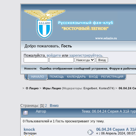
Добро пожаловать,
Гость
Пожалуйста,
войдите
или
зарегистрируйтесь
.
Ошибка отображения сообщений устранена. Форум в рабочем
Новости:
НАЧАЛО
ПОМОЩЬ
КАЛЕНДАРЬ
ВХОД
РЕГИСТРАЦИЯ
>
О Лацио
>
Игры Лацио
(Модераторы:
Engelbert
,
Kortes574
) >
06.04.24 Се
Страницы: [
1
]
2
Вниз
Автор
Тема: 06.04.24 Серия А 31й тур
0 Пользователей и 1 Гость просматривают эту тему.
knock
06.04.24 Серия А 31й 
Ветеран
«
:
06 Апрель 2024, 08:07