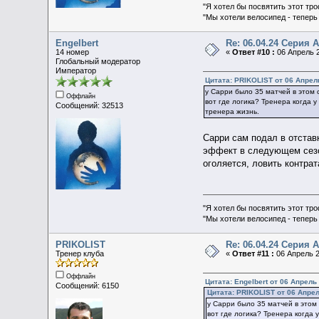
"Я хотел бы посвятить этот тр
"Мы хотели велосипед - теперь
Engelbert
Re: 06.04.24 Серия А 
14 номер
«
Ответ #10 :
06 Апрель 2
Глобальный модератор
Император
Цитата: PRIKOLIST от 06 Апрель
у Сарри было 35 матчей в этом 
Оффлайн
вот где логика? Тренера когда у
Сообщений: 32513
тренера жизнь.
Сарри сам подал в отставк
эффект в следующем сезон
оголяется, ловить контра
"Я хотел бы посвятить этот тр
"Мы хотели велосипед - теперь
PRIKOLIST
Re: 06.04.24 Серия А 
Тренер клуба
«
Ответ #11 :
06 Апрель 2
Оффлайн
Цитата: Engelbert от 06 Апрель 
Сообщений: 6150
Цитата: PRIKOLIST от 06 Апрел
у Сарри было 35 матчей в этом 
вот где логика? Тренера когда у