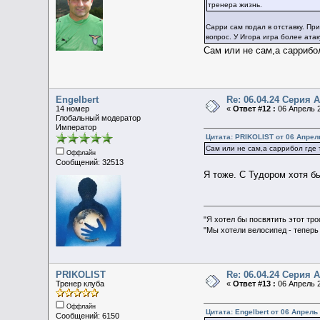
тренера жизнь.
Сарри сам подал в отставку. Пр
вопрос. У Игора игра более ата
Сам или не сам,а саррибол
Engelbert
Re: 06.04.24 Серия А 
14 номер
«
Ответ #12 :
06 Апрель 2
Глобальный модератор
Император
Цитата: PRIKOLIST от 06 Апрель
Сам или не сам,а саррибол где т
Оффлайн
Сообщений: 32513
Я тоже. С Тудором хотя б
"Я хотел бы посвятить этот тр
"Мы хотели велосипед - теперь
PRIKOLIST
Re: 06.04.24 Серия А 
Тренер клуба
«
Ответ #13 :
06 Апрель 2
Оффлайн
Цитата: Engelbert от 06 Апрель 
Сообщений: 6150