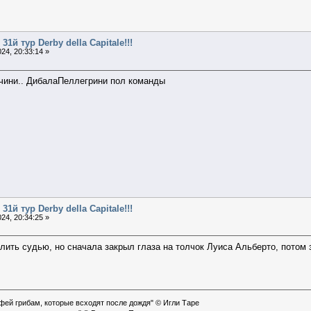
31й тур Derby della Capitale!!!
24, 20:33:14 »
чини.. ДибалаПеллегрини пол команды
31й тур Derby della Capitale!!!
24, 20:34:25 »
лить судью, но сначала закрыл глаза на толчок Луиса Альберто, потом 
офей грибам, которые всходят после дождя" © Игли Таре