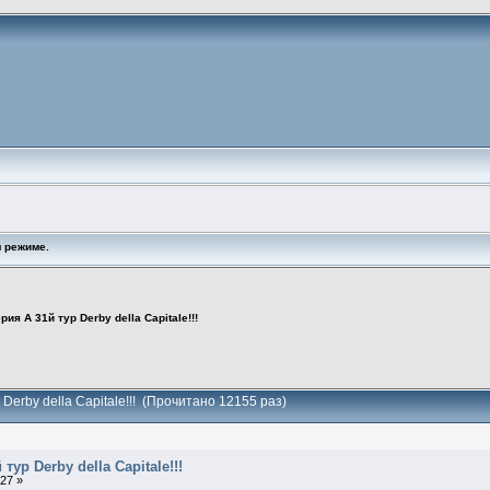
 режиме.
рия А 31й тур Derby della Capitale!!!
 Derby della Capitale!!! (Прочитано 12155 раз)
тур Derby della Capitale!!!
:27 »