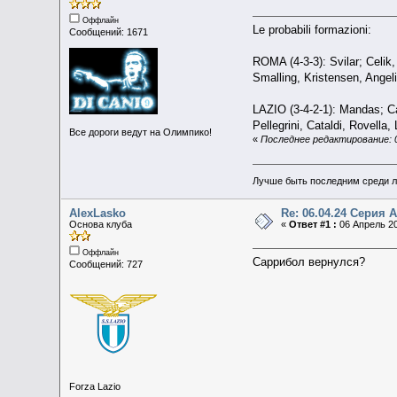
Оффлайн
Le probabili formazioni:
Сообщений: 1671
ROMA (4-3-3): Svilar; Celik,
Smalling, Kristensen, Ange
LAZIO (3-4-2-1): Mandas; Ca
Pellegrini, Cataldi, Rovella,
Все дороги ведут на Олимпико!
«
Последнее редактирование: 0
Лучше быть последним среди л
AlexLasko
Re: 06.04.24 Серия А 
Основа клуба
«
Ответ #1 :
06 Апрель 20
Оффлайн
Саррибол вернулся?
Сообщений: 727
Forza Lazio