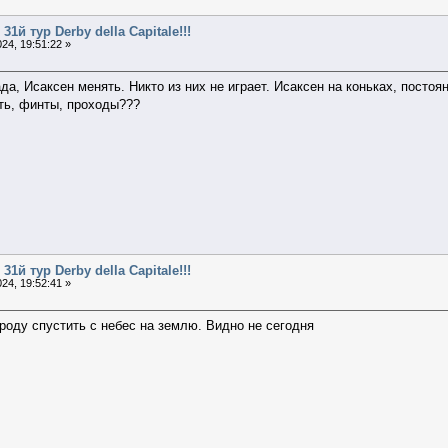
31й тур Derby della Capitale!!!
24, 19:51:22 »
, Исаксен менять. Никто из них не играет. Исаксен на коньках, постоян
ть, финты, проходы???
31й тур Derby della Capitale!!!
24, 19:52:41 »
оду спустить с небес на землю. Видно не сегодня