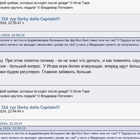
офей грибам, которые всходят после дождя" © Игли Таре
 нужно крутить педали" © Владимир Петкович
31й тур Derby della Capitale!!!
024, 22:35:47 »
 2024, 22:08:19
сезоне и честно в подавляющем большинстве футбол был говно или ни так? У Тудора их пока
 него ничего не выходит увольняют, разве ни так? у него у Маурицио ничего не получалось е
у. При этом понятно почему - он не знал что делать, и как поменять си
е - большой вопрос. У Игора игра более атакующая, вперед идут больш
таки будем регулярно. Главное забивать больше.
офей грибам, которые всходят после дождя" © Игли Таре
 нужно крутить педали" © Владимир Петкович
31й тур Derby della Capitale!!!
024, 22:44:44 »
2024, 22:35:47
ь 2024, 22:08:19
сезоне и честно в подавляющем большинстве футбол был говно или ни так? У Тудора их пок
 него ничего не выходит увольняют, разве ни так? у него у Маурицио ничего не получалось 