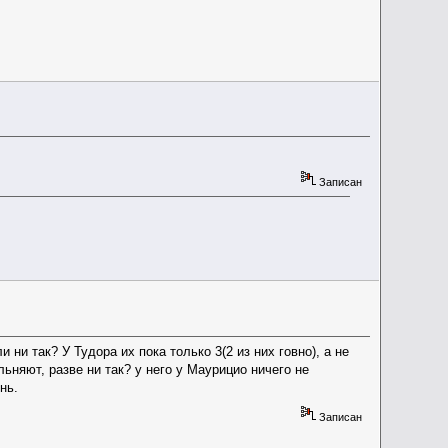
Записан
и так? У Тудора их пока только 3(2 из них говно), а не
льняют, разве ни так? у него у Маурицио ничего не
нь.
Записан