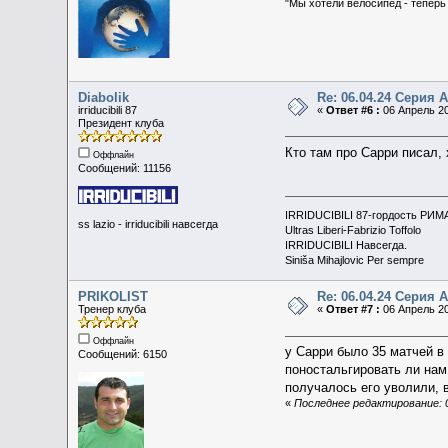
"Мы хотели велосипед - теперь
Diabolik
Re: 06.04.24 Серия А 
irriducibili 87
«
Ответ #6 :
06 Апрель 20
Президент клуба
Кто там про Сарри писал, 
Оффлайн
Сообщений: 11156
IRRIDUCIBILI 87-гордость РИМ
ss lazio - irriducibili навсегда
Ultras Liberi-Fabrizio Toffolo
IRRIDUCIBILI Навсегда.
Siniša Mihajlovic Per sempre
PRIKOLIST
Re: 06.04.24 Серия А 
Тренер клуба
«
Ответ #7 :
06 Апрель 20
Оффлайн
у Сарри было 35 матчей в 
Сообщений: 6150
поностальгировать ли нам 
получалось его уволили, в
«
Последнее редактирование: 0