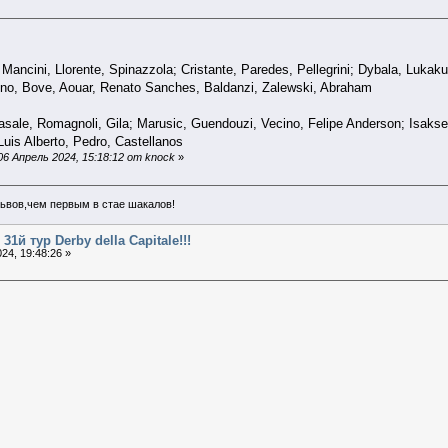
 Mancini, Llorente, Spinazzola; Cristante, Paredes, Pellegrini; Dybala, Lukaku
lino, Bove, Aouar, Renato Sanches, Baldanzi, Zalewski, Abraham
sale, Romagnoli, Gila; Marusic, Guendouzi, Vecino, Felipe Anderson; Isaksen
 Luis Alberto, Pedro, Castellanos
6 Апрель 2024, 15:18:12 от knock
»
ьвов,чем первым в стае шакалов!
31й тур Derby della Capitale!!!
24, 19:48:26 »