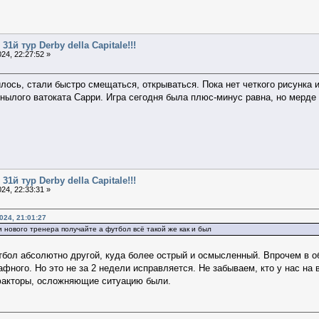
31й тур Derby della Capitale!!!
24, 22:27:52 »
лось, стали быстро смещаться, открываться. Пока нет четкого рисунка и
нылого ватоката Сарри. Игра сегодня была плюс-минус равна, но мерде
31й тур Derby della Capitale!!!
24, 22:33:31 »
024, 21:01:27
и нового тренера получайте а футбол всё такой же как и был
тбол абсолютно другой, куда более острый и осмысленный. Впрочем в об
фного. Но это не за 2 недели исправляется. Не забываем, кто у нас на 
факторы, осложняющие ситуацию были.