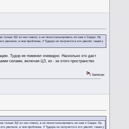
 только 3(2 из них говно), а не поностальгировать ли нам о Сарри. Ну
го уволили, в чем проблема. У Тудора не получится и его уволят, такая у
уацию. Тудор ее поменял очевидно. Насколько это даст
ими силами, включая ЦЗ, из - за этого пространство
Записан
а только 3(2 из них говно), а не поностальгировать ли нам о Сарри. Ну
его уволили, в чем проблема. У Тудора не получится и его уволят, такая у