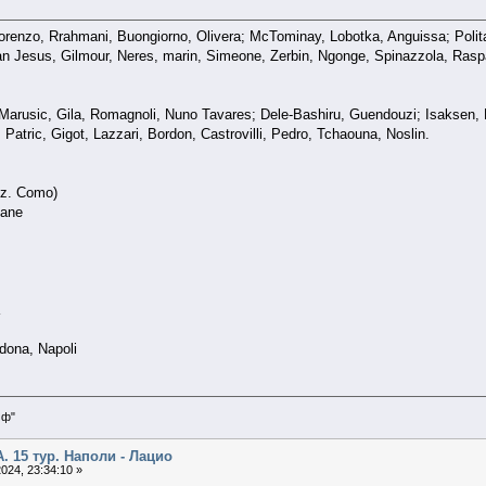
orenzo, Rrahmani, Buongiorno, Olivera; McTominay, Lobotka, Anguissa; Polit
Juan Jesus, Gilmour, Neres, marin, Simeone, Zerbin, Ngonge, Spinazzola, Rasp
 Marusic, Gila, Romagnoli, Nuno Tavares; Dele-Bashiru, Guendouzi; Isaksen, 
 Patric, Gigot, Lazzari, Bordon, Castrovilli, Pedro, Tchaouna, Noslin.
ez. Como)
vane
dona, Napoli
мф"
А. 15 тур. Наполи - Лацио
024, 23:34:10 »