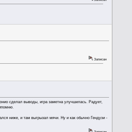
Записан
онио сделал выводы, игра заметна улучшилась. Радует,
рипомню.
лся ниже, и там выгрызал мячи. Ну и как обычно Гендузи -
Записан