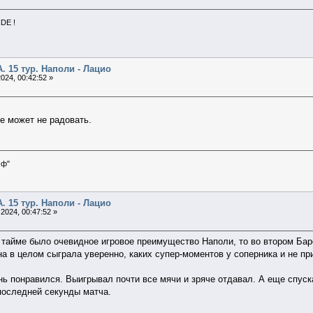
NDE !
А. 15 тур. Наполи - Лацио
024, 00:42:52 »
не может не радовать.
мф"
А. 15 тур. Наполи - Лацио
2024, 00:47:52 »
 тайме было очевидное игровое преимущество Наполи, то во втором Бар
на в целом сыграла уверенно, каких супер-моментов у соперника и не п
нь понравился. Выигрывал почти все мячи и зряче отдавал. А еще спуска
 последней секунды матча.