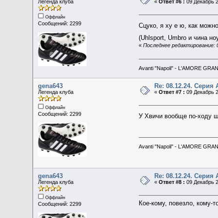
Легенда клуба
«
Ответ #6 :
09 Декабрь 2
Оффлайн
Сообщений: 2299
Сцуко, я ху е ю, как можн
(Uhlsport, Umbro и чина 
«
Последнее редактирование: 0
Avanti "Napoli" - L'AMORE GRA
gena643
Re: 08.12.24. Серия 
Легенда клуба
«
Ответ #7 :
09 Декабрь 2
Оффлайн
Сообщений: 2299
У Хвичи вообще по-ходу щ
Avanti "Napoli" - L'AMORE GRA
gena643
Re: 08.12.24. Серия 
Легенда клуба
«
Ответ #8 :
09 Декабрь 2
Оффлайн
Кое-кому, повезло, кому-
Сообщений: 2299