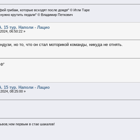
офей грибам, которые всходят после дождя" © Игли Таре
 нужно крутить педали" © Владимир Петкович
А. 15 тур. Наполи - Лацио
2024, 06:50:22 »
ндузи, но то, что он стал моторикой команды, никуда не отнять.
мф"
А. 15 тур. Наполи - Лацио
2024, 08:25:00 »
ьвов,чем первым в стае шакалов!