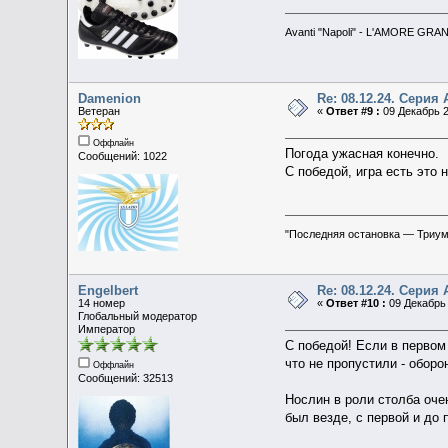
Avanti "Napoli" - L'AMORE GRA
Damenion
Re: 08.12.24. Серия 
Ветеран
«
Ответ #9 :
09 Декабрь 2
Оффлайн
Погода ужасная конечно.
Сообщений: 1022
С победой, игра есть это 
"Последняя остановка — Триу
Engelbert
Re: 08.12.24. Серия 
14 номер
«
Ответ #10 :
09 Декабрь 
Глобальный модератор
Император
С победой! Если в первом
что не пропустили - оборо
Оффлайн
Сообщений: 32513
Нослин в роли столба оче
был везде, с первой и до