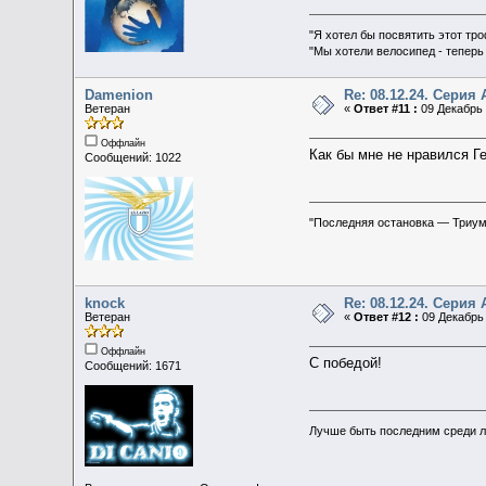
"Я хотел бы посвятить этот тр
"Мы хотели велосипед - теперь
Damenion
Re: 08.12.24. Серия 
Ветеран
«
Ответ #11 :
09 Декабрь 
Оффлайн
Как бы мне не нравился Ге
Сообщений: 1022
"Последняя остановка — Триу
knock
Re: 08.12.24. Серия 
Ветеран
«
Ответ #12 :
09 Декабрь 
Оффлайн
С победой!
Сообщений: 1671
Лучше быть последним среди л