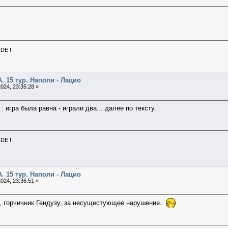
NDE !
А. 15 тур. Наполи - Лацио
024, 23:35:28 »
 игра была равна - играли два... далее по тексту.
NDE !
А. 15 тур. Наполи - Лацио
024, 23:36:51 »
, горчичник Гендузу, за несущестующее нарушение.