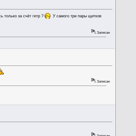
 только за счёт гетр ?
У самого три пары щитков
Записан
Записан
Записан