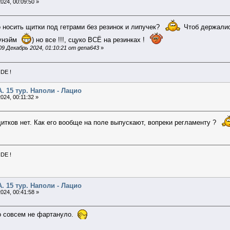
024, 00:09:50 »
о носить щитки под гетрами без резинок и липучек?
Чтоб держались
ноунэйм
) но все !!!, сцуко ВСЁ на резинках !
9 Декабрь 2024, 01:10:21 от gena643
»
NDE !
А. 15 тур. Наполи - Лацио
024, 00:11:32 »
итков нет. Как его вообще на поле выпускают, вопреки регламенту ?
NDE !
А. 15 тур. Наполи - Лацио
024, 00:41:58 »
то совсем не фартануло.