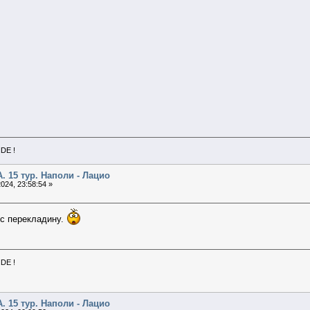
NDE !
А. 15 тур. Наполи - Лацио
024, 23:58:54 »
ёс перекладину.
NDE !
А. 15 тур. Наполи - Лацио