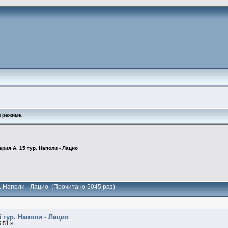
 режиме.
ерия А. 15 тур. Наполи - Лацио
р. Наполи - Лацио (Прочитано 5045 раз)
5 тур. Наполи - Лацио
:51 »