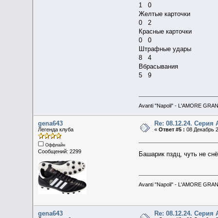
1 0
Желтые карточки
0 2
Красные карточки
0 0
Штрафные удары
8 4
Вбрасывания
5 9
Avanti "Napoli" - L'AMORE GRA
gena643
Re: 08.12.24. Серия 
Легенда клуба
«
Ответ #5 :
08 Декабрь 2
Оффлайн
Сообщений: 2299
Башарик пздц, чуть не сн
Avanti "Napoli" - L'AMORE GRA
gena643
Re: 08.12.24. Серия 