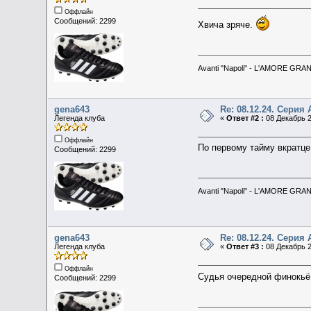
Оффлайн
Сообщений: 2299
Хвича зряче.
Avanti "Napoli" - L'AMORE GRA
gena643
Re: 08.12.24. Серия 
Легенда клуба
«
Ответ #2 :
08 Декабрь 2
Оффлайн
По первому тайму вкратце :
Сообщений: 2299
Avanti "Napoli" - L'AMORE GRA
gena643
Re: 08.12.24. Серия 
Легенда клуба
«
Ответ #3 :
08 Декабрь 2
Оффлайн
Судья очередной финокьё
Сообщений: 2299