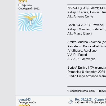
Оффлайн
NAPOLI (4-3-3): Meret; Di L
Сообщений: 1022
A disp.: Caprile, Contini, 
All.: Antonio Conte
LAZIO (4-2--3-1): Provedel;
A disp.: Mandas, Furlanetto,
All.: Marco Baroni
Arbitro: Andrea Colombo (s
Assistenti: Baccini-Del Gio
IV ufficiale: Aureliano
V.A.R.: Fabbri
A.V.A.R.: Meraviglia
Serie A Enilive | XV giornata
Domenica 8 dicembre 2024
Stadio Diego Armando Mara
"Последняя остановка — Триу
gena643
Re: 08.12.24. Серия 
Легенда клуба
«
Ответ #1 :
08 Декабрь 2