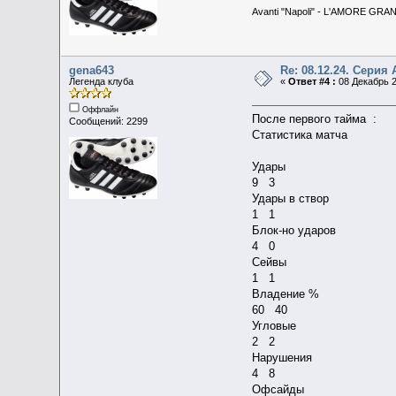
Avanti "Napoli" - L'AMORE GRA
gena643
Re: 08.12.24. Серия 
Легенда клуба
«
Ответ #4 :
08 Декабрь 2
Оффлайн
После первого тайма :
Сообщений: 2299
Статистика матча
Удары
9 3
Удары в створ
1 1
Блок-но ударов
4 0
Сейвы
1 1
Владение %
60 40
Угловые
2 2
Нарушения
4 8
Офсайды