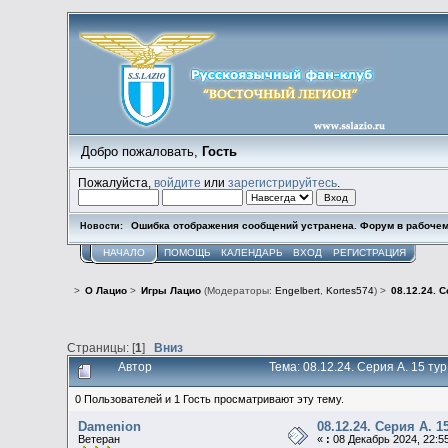
Добро пожаловать,
Гость
Пожалуйста,
войдите
или
зарегистрируйтесь
.
Ошибка отображения сообщений устранена. Форум в рабочем
Новости:
НАЧАЛО
ПОМОЩЬ
КАЛЕНДАРЬ
ВХОД
РЕГИСТРАЦИЯ
>
О Лацио
>
Игры Лацио
(Модераторы:
Engelbert
,
Kortes574
) >
08.12.24. С
Страницы: [
1
]
Вниз
Автор
Тема: 08.12.24. Серия А. 15 ту
0 Пользователей и 1 Гость просматривают эту тему.
Damenion
08.12.24. Серия А. 1
Ветеран
«
:
08 Декабрь 2024, 22:55