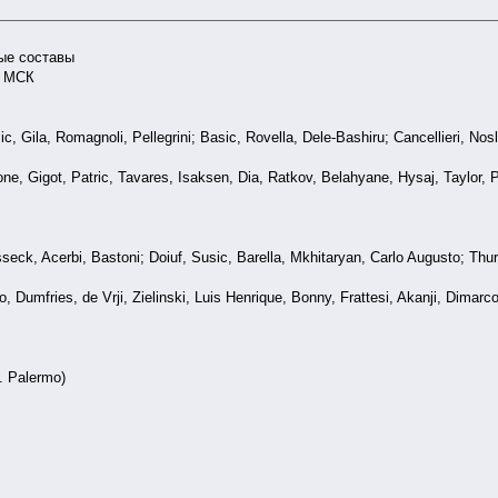
вые составы
0 МСК
c, Gila, Romagnoli, Pellegrini; Basic, Rovella, Dele-Bashiru; Cancellieri, Nosl
ne, Gigot, Patric, Tavares, Isaksen, Dia, Ratkov, Belahyane, Hysaj, Taylor, 
sseck, Acerbi, Bastoni; Doiuf, Susic, Barella, Mkhitaryan, Carlo Augusto; Thu
, Dumfries, de Vrji, Zielinski, Luis Henrique, Bonny, Frattesi, Akanji, Dimar
z. Palermo)