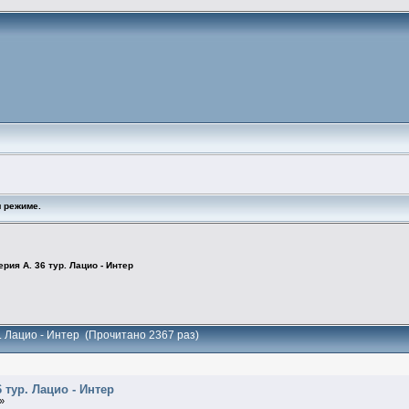
 режиме.
ерия А. 36 тур. Лацио - Интер
р. Лацио - Интер (Прочитано 2367 раз)
6 тур. Лацио - Интер
 »