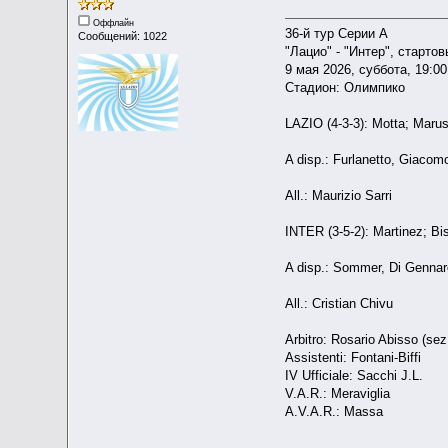
Оффлайн
36-й тур Серии А
Сообщений: 1022
"Лацио" - "Интер", старто
9 мая 2026, суббота, 19:0
Стадион: Олимпико
LAZIO (4-3-3): Motta; Marusi
A disp.: Furlanetto, Giacomo
All.: Maurizio Sarri
INTER (3-5-2): Martinez; Bi
A disp.: Sommer, Di Gennaro
All.: Cristian Chivu
Arbitro: Rosario Abisso (se
Assistenti: Fontani-Biffi
IV Ufficiale: Sacchi J.L.
V.A.R.: Meraviglia
A.V.A.R.: Massa