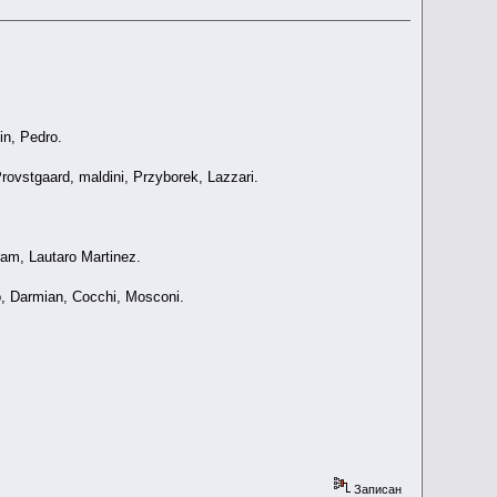
in, Pedro.
Provstgaard, maldini, Przyborek, Lazzari.
ram, Lautaro Martinez.
co, Darmian, Cocchi, Mosconi.
Записан