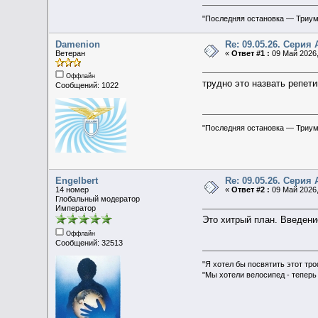
"Последняя остановка — Триу
Damenion
Re: 09.05.26. Серия 
Ветеран
«
Ответ #1 :
09 Май 2026,
Оффлайн
трудно это назвать репет
Сообщений: 1022
"Последняя остановка — Триу
Engelbert
Re: 09.05.26. Серия 
14 номер
«
Ответ #2 :
09 Май 2026,
Глобальный модератор
Император
Это хитрый план. Введени
Оффлайн
Сообщений: 32513
"Я хотел бы посвятить этот тр
"Мы хотели велосипед - теперь