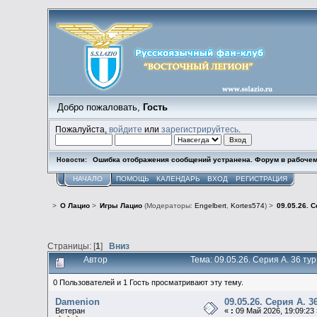
Добро пожаловать,
Гость
Пожалуйста,
войдите
или
зарегистрируйтесь
.
Ошибка отображения сообщений устранена. Форум в рабочем
Новости:
НАЧАЛО
ПОМОЩЬ
КАЛЕНДАРЬ
ВХОД
РЕГИСТРАЦИЯ
>
О Лацио
>
Игры Лацио
(Модераторы:
Engelbert
,
Kortes574
) >
09.05.26. С
Страницы: [
1
]
Вниз
Автор
Тема: 09.05.26. Серия А. 36 ту
0 Пользователей и 1 Гость просматривают эту тему.
Damenion
09.05.26. Серия А. 3
Ветеран
«
:
09 Май 2026, 19:09:23