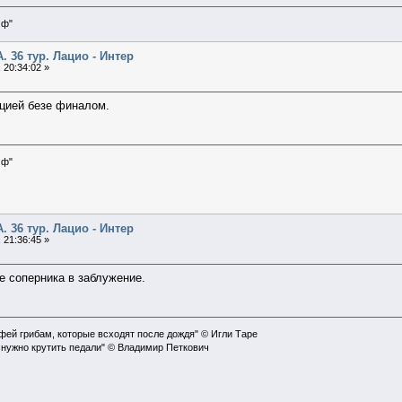
мф"
А. 36 тур. Лацио - Интер
 20:34:02 »
ицией безе финалом.
мф"
А. 36 тур. Лацио - Интер
 21:36:45 »
е соперника в заблужение.
офей грибам, которые всходят после дождя" © Игли Таре
 нужно крутить педали" © Владимир Петкович