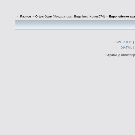
>
Разное
>
О футболе
(Модераторы:
Engelbert
,
Kortes574
) >
Европейские тр
SMF 2.0.15
|
XHTML
Страница сгенериро