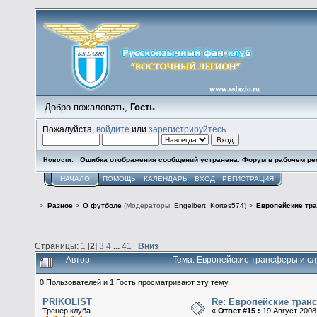
Добро пожаловать,
Гость
Пожалуйста,
войдите
или
зарегистрируйтесь
.
Ошибка отображения сообщений устранена. Форум в рабочем ре
Новости:
НАЧАЛО
ПОМОЩЬ
КАЛЕНДАРЬ
ВХОД
РЕГИСТРАЦИЯ
>
Разное
>
О футболе
(Модераторы:
Engelbert
,
Kortes574
) >
Европейские тр
Страницы:
1
[
2
]
3
4
...
41
Вниз
Автор
Тема: Европейские трансферы и сл
0 Пользователей и 1 Гость просматривают эту тему.
PRIKOLIST
Re: Европейские тран
Тренер клуба
«
Ответ #15 :
19 Август 2008,