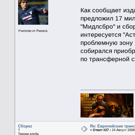
Как сообщает изда
предложил 17 мил
"Мидлсбро" и сбо
Учителю от Рината
интересуется "Ас
проблемную зону 
собирался приобр
по трансферной с
Cllopez
Re: Европейские тран
7
«
Ответ #27 :
24 Август 2008,
Тренер клуба