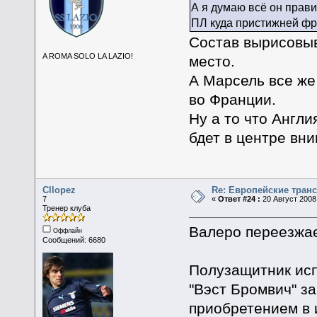
А я думаю всё он прав
ПЛ куда пристижней фра
Состав вырисовыв
A ROMA SOLO LA LAZIO!
место.
А Марсель все же
во Франции.
Ну а то что Англ
бдет в центре вни
Cllopez
Re: Европейские тран
7
«
Ответ #24 :
20 Август 2008,
Тренер клуба
Валеро переезжае
Оффлайн
Сообщений: 6680
Полузащитник исп
"Вэст Бромвич" з
приобретением в 