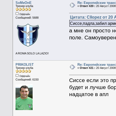
SoMeOnE
Re: Европейские тран
Тренер клуба
«
Ответ #20 :
20 Август 2008,
Оффлайн
Цитата: Cllopez от 20 
Сообщений: 5688
Сиссе,падла,забил арме
а мне он просто н
поле. Самоуверенн
A ROMA SOLO LA LAZIO!
PRIKOLIST
Re: Европейские тран
Тренер клуба
«
Ответ #21 :
20 Август 2008,
Оффлайн
Сиссе если это пр
Сообщений: 6150
будет и лучше бор
надцатое в апл