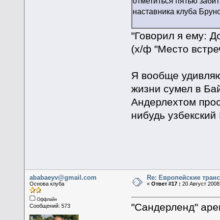
отметиться пятью забит
наставника клуба Брун
"Говорил я ему: Д
(х/ф "Место встре
Я вообще удивляю
жизни сумел в Бай
Андерлехтом прос
нибудь узбекский 
ababaeyv@gmail.com
Re: Европейские тран
Основа клуба
«
Ответ #17 :
20 Август 2008,
Оффлайн
"Сандерленд" аре
Сообщений: 573