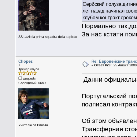
Сербский полузащитник 
лет назад начинал сво
клубом контракт сроком 
Нормально так,до
За нас кстати пои
SS Lazio la prima squadra della capitale
Cllopez
Re: Европейские тран
7
«
Ответ #29 :
25 Август 2008,
Тренер клуба
Данни официально
Оффлайн
Сообщений: 6680
Португальский по
подписал контракт
Об этом объявлен
Учителю от Рината
Трансферная стои