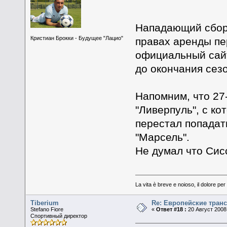
Нападающий сбор
Кристиан Брокки - Будущее "Лацио"
правах аренды пе
официальный сайт
до окончания сез
Напомним, что 27
"Ливерпуль", с к
перестал попадат
"Марсель".
Не думал что Сис
La vita è breve e noioso, il dolore per 
Tiberium
Re: Европейские тран
Stefano Fiore
«
Ответ #18 :
20 Август 2008,
Спортивный директор