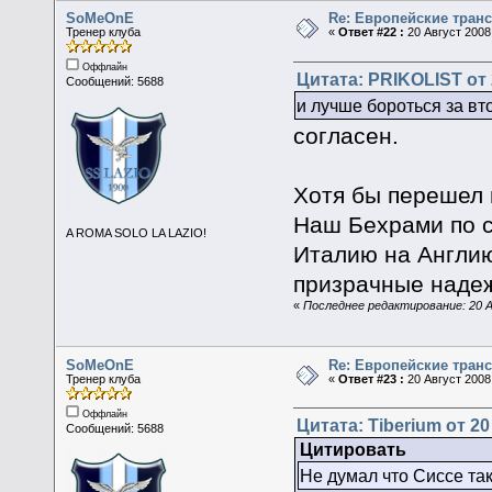
SoMeOnE
Re: Европейские тран
Тренер клуба
«
Ответ #22 :
20 Август 2008,
Оффлайн
Цитата: PRIKOLIST от 
Сообщений: 5688
и лучше бороться за вт
согласен.
Хотя бы перешел 
Наш Бехрами по с
A ROMA SOLO LA LAZIO!
Италию на Англию.
призрачные наде
«
Последнее редактирование: 20 
SoMeOnE
Re: Европейские тран
Тренер клуба
«
Ответ #23 :
20 Август 2008,
Оффлайн
Цитата: Tiberium от 20
Сообщений: 5688
Цитировать
Не думал что Сиссе та