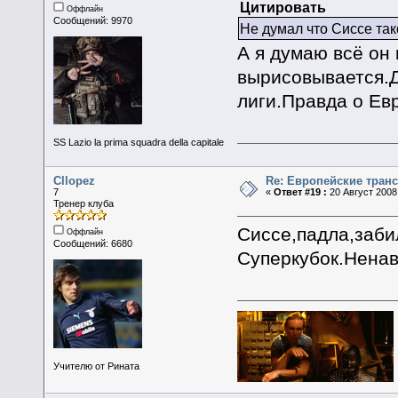
Цитировать
Оффлайн
Сообщений: 9970
Не думал что Сиссе так
А я думаю всё он
вырисовывается.Д
лиги.Правда о Евр
SS Lazio la prima squadra della capitale
Cllopez
Re: Европейские тран
7
«
Ответ #19 :
20 Август 2008,
Тренер клуба
Сиссе,падла,заби
Оффлайн
Сообщений: 6680
Суперкубок.Ненав
Учителю от Рината