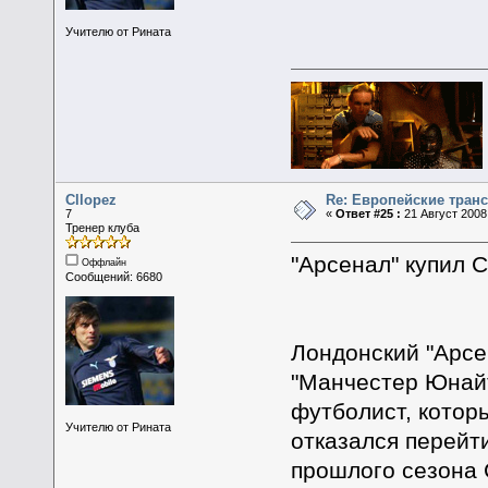
Учителю от Рината
Cllopez
Re: Европейские тран
7
«
Ответ #25 :
21 Август 2008,
Тренер клуба
"Арсенал" купил 
Оффлайн
Сообщений: 6680
Лондонский "Арсе
"Манчестер Юнайт
футболист, котор
Учителю от Рината
отказался перейт
прошлого сезона 