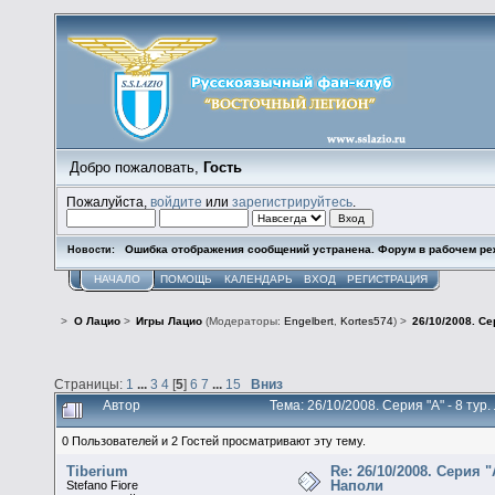
Добро пожаловать,
Гость
Пожалуйста,
войдите
или
зарегистрируйтесь
.
Ошибка отображения сообщений устранена. Форум в рабочем ре
Новости:
НАЧАЛО
ПОМОЩЬ
КАЛЕНДАРЬ
ВХОД
РЕГИСТРАЦИЯ
>
О Лацио
>
Игры Лацио
(Модераторы:
Engelbert
,
Kortes574
) >
26/10/2008. Се
Страницы:
1
...
3
4
[
5
]
6
7
...
15
Вниз
Автор
Тема: 26/10/2008. Серия "А" - 8 ту
0 Пользователей и 2 Гостей просматривают эту тему.
Tiberium
Re: 26/10/2008. Серия "
Наполи
Stefano Fiore