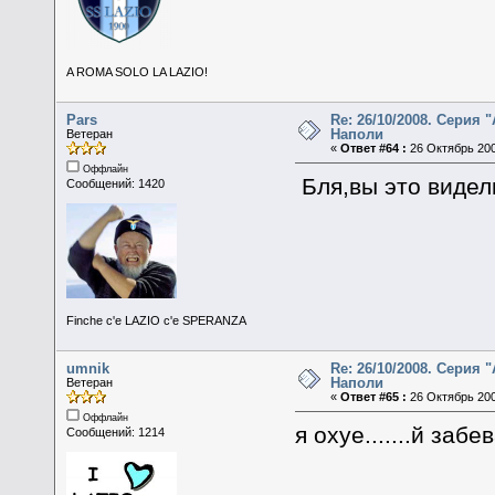
A ROMA SOLO LA LAZIO!
Pars
Re: 26/10/2008. Серия "
Наполи
Ветеран
«
Ответ #64 :
26 Октябрь 200
Оффлайн
Бля,вы это виде
Сообщений: 1420
Finche c'e LAZIO c'e SPERANZA
umnik
Re: 26/10/2008. Серия "
Наполи
Ветеран
«
Ответ #65 :
26 Октябрь 200
Оффлайн
я охуе.......й заб
Сообщений: 1214