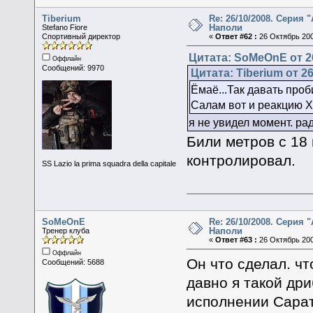
Tiberium
Re: 26/10/2008. Серия "
Наполи
Stefano Fiore
Спортивный директор
«
Ответ #62 :
26 Октябрь 200
Цитата: SoMeOnE от 26
Оффлайн
Сообщений: 9970
Цитата: Tiberium от 2
Ёмаё...Так давать про
Салам вот и реакцию Х
я не увидел момент. ра
Били метров с 18
контролировал.
SS Lazio la prima squadra della capitale
SoMeOnE
Re: 26/10/2008. Серия "
Наполи
Тренер клуба
«
Ответ #63 :
26 Октябрь 200
Оффлайн
Он что сделал. чт
Сообщений: 5688
давно я такой дри
исполнении Сарат