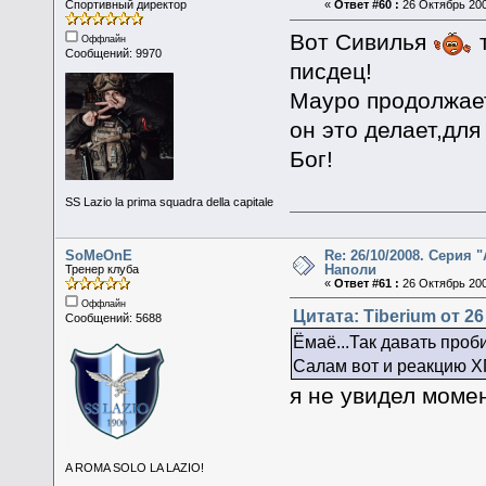
Спортивный директор
«
Ответ #60 :
26 Октябрь 200
Вот Сивилья
т
Оффлайн
Сообщений: 9970
писдец!
Мауро продолжает
он это делает,дл
Бог!
SS Lazio la prima squadra della capitale
SoMeOnE
Re: 26/10/2008. Серия "
Наполи
Тренер клуба
«
Ответ #61 :
26 Октябрь 200
Оффлайн
Цитата: Tiberium от 26
Сообщений: 5688
Ёмаё...Так давать проб
Салам вот и реакцию ХП
я не увидел момен
A ROMA SOLO LA LAZIO!