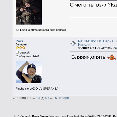
С чего ты взял?Ка
SS Lazio la prima squadra della capitale
Pars
Re: 26/10/2008. Серия "
Наполи
Ветеран
«
Ответ #74 :
26 Октябрь 200
Оффлайн
Бляяяя,опять
Сообщений: 1420
Finche c'e LAZIO c'e SPERANZA
Страницы:
1
...
3
4
[
5
]
6
7
...
15
Вверх
>
О Лацио
>
Игры Лацио
(Модераторы:
Engelbert
,
Kortes574
) >
26/10/2008. Се