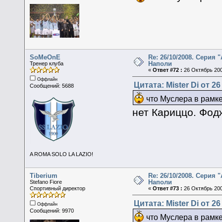
SoMeOnE
Re: 26/10/2008. Серия "
Наполи
Тренер клуба
«
Ответ #72 :
26 Октябрь 200
Оффлайн
Цитата: Mister Di от 2
Сообщений: 5688
что Муслера в рамк
нет Кариццо. Фодж
A ROMA SOLO LA LAZIO!
Tiberium
Re: 26/10/2008. Серия "
Наполи
Stefano Fiore
Спортивный директор
«
Ответ #73 :
26 Октябрь 200
Цитата: Mister Di от 2
Оффлайн
Сообщений: 9970
что Муслера в рамк