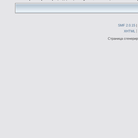
SMF 2.0.15
|
XHTML
Страница сгенериро