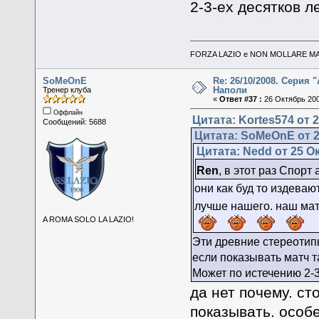
2-3-ех десятков л
FORZA LAZIO e NON MOLLARE MAI
SoMeOnE
Re: 26/10/2008. Серия "
Наполи
Тренер клуба
«
Ответ #37 :
26 Октябрь 200
Оффлайн
Цитата: Kortes574 от 2
Сообщений: 5688
Цитата: SoMeOnE от 2
Цитата: Nedd от 25 Ок
Ren
, в этот раз Спорт
они как буд то издева
лучше нашего. наш мат
A ROMA SOLO LA LAZIO!
Эти древние стереотипы
если показывать матч 
Может по истечению 2-3
да нет почему. ст
показывать. особе