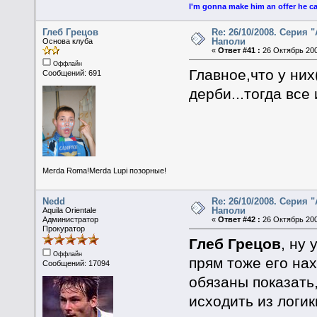
I'm gonna make him an offer he ca
Глеб Грецов
Re: 26/10/2008. Серия "
Наполи
Основа клуба
«
Ответ #41 :
26 Октябрь 200
Оффлайн
Главное,что у ни
Сообщений: 691
дерби...тогда все
Merda Roma!Merda Lupi позорные!
Nedd
Re: 26/10/2008. Серия "
Наполи
Aquila Orientale
Администратор
«
Ответ #42 :
26 Октябрь 200
Прокуратор
Глеб Грецов
, ну
Оффлайн
прям тоже его нах
Сообщений: 17094
обязаны показать,
исходить из логики