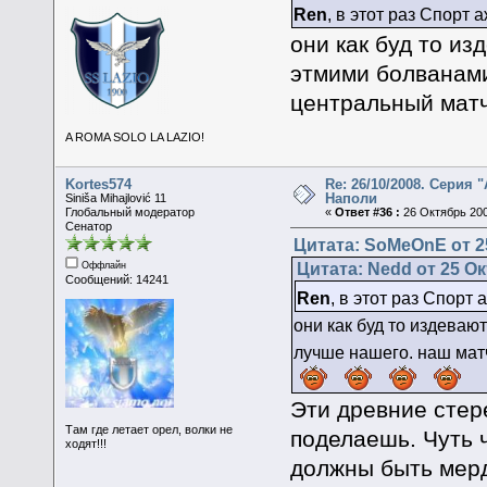
Ren
, в этот раз Спорт 
они как буд то из
этмими болванами
центральный мат
A ROMA SOLO LA LAZIO!
Kortes574
Re: 26/10/2008. Серия "
Наполи
Siniša Mihajlović 11
Глобальный модератор
«
Ответ #36 :
26 Октябрь 200
Сенатор
Цитата: SoMeOnE от 25
Цитата: Nedd от 25 Ок
Оффлайн
Сообщений: 14241
Ren
, в этот раз Спорт
они как буд то издеваю
лучше нашего. наш мат
Эти древние стере
Там где летает орел, волки не
поделаешь. Чуть 
ходят!!!
должны быть мер