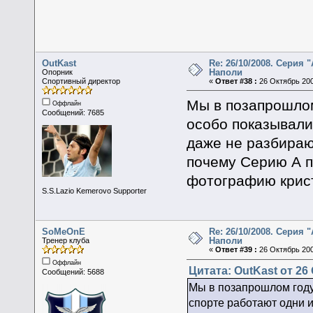
OutKast
Re: 26/10/2008. Серия "
Наполи
Опорник
Спортивный директор
«
Ответ #38 :
26 Октябрь 200
Мы в позапрошлом
Оффлайн
Сообщений: 7685
особо показывали
даже не разбираю
почему Серию А п
фотографию крист
S.S.Lazio Kemerovo Supporter
SoMeOnE
Re: 26/10/2008. Серия "
Наполи
Тренер клуба
«
Ответ #39 :
26 Октябрь 200
Оффлайн
Цитата: OutKast от 26 
Сообщений: 5688
Мы в позапрошлом году 
спорте работают одни 