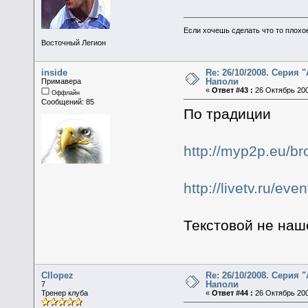
Если хочешь сделать что то плохо
Восточный Легион
inside
Re: 26/10/2008. Серия "
Наполи
Примавера
«
Ответ #43 :
26 Октябрь 200
Оффлайн
Сообщений: 85
По традиции
http://myp2p.eu/b
http://livetv.ru/eve
Текстовой не наш
Cllopez
Re: 26/10/2008. Серия "
Наполи
7
Тренер клуба
«
Ответ #44 :
26 Октябрь 200