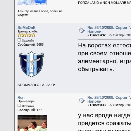
FORZA LAZIO e NON MOLLARE MAI
Там где летает орел, волки не
ходят!!!
SoMeOnE
Re: 26/10/2008. Серия "
Наполи
Тренер клуба
«
Ответ #32 :
25 Октябрь 200
Оффлайн
На воротах естес
Сообщений: 5688
при своем отноше
элементарно. игр
обыгрывать.
A ROMA SOLO LA LAZIO!
Ren
Re: 26/10/2008. Серия "
Наполи
Примавера
«
Ответ #33 :
25 Октябрь 200
Оффлайн
Сообщений: 127
у нас вроде нигде
придется сражатьс
спортивным показ