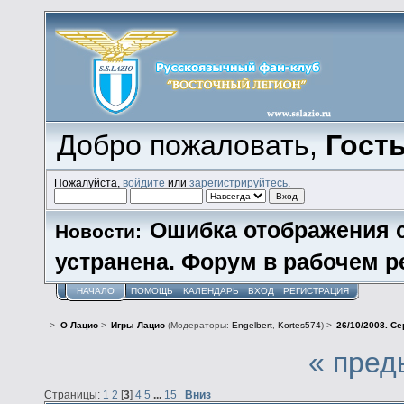
Добро пожаловать,
Гост
Пожалуйста,
войдите
или
зарегистрируйтесь
.
Ошибка отображения 
Новости:
устранена. Форум в рабочем р
НАЧАЛО
ПОМОЩЬ
КАЛЕНДАРЬ
ВХОД
РЕГИСТРАЦИЯ
>
О Лацио
>
Игры Лацио
(Модераторы:
Engelbert
,
Kortes574
) >
26/10/2008. Се
« пред
Страницы:
1
2
[
3
]
4
5
...
15
Вниз