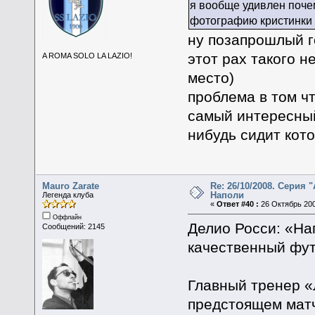
я вообще удивлен поче
фотографию кристинки 
ну позапрошлый го
этот рах такого н
A ROMA SOLO LA LAZIO!
место)
проблема в том ч
самый интересный
нибудь сидит кот
Mauro Zarate
Re: 26/10/2008. Серия "
Наполи
Легенда клуба
«
Ответ #40 :
26 Октябрь 200
Оффлайн
Делио Росси: «На
Сообщений: 2145
качественный фу
Главный тренер «
предстоящем матч