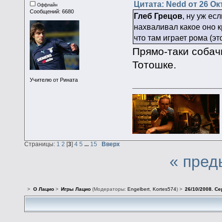
Цитата: Nedd от 26 Ок
Оффлайн
Сообщений: 6680
Глеб Грецов
, ну уж ес
нахваливал какое оно к
что там играет рома (эт
Прямо-таки собач
Тотошке.
Учителю от Рината
Страницы:
1
2
[
3
]
4
5
...
15
Вверх
« пред
>
О Лацио
>
Игры Лацио
(Модераторы:
Engelbert
,
Kortes574
) >
26/10/2008. Се