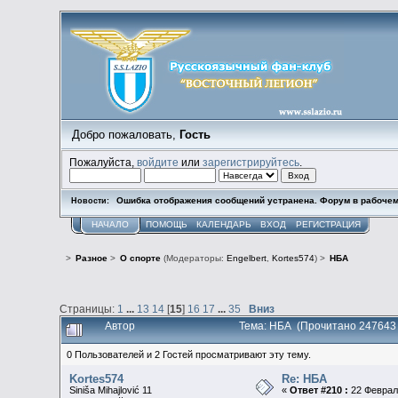
Добро пожаловать,
Гость
Пожалуйста,
войдите
или
зарегистрируйтесь
.
Ошибка отображения сообщений устранена. Форум в рабочем
Новости:
НАЧАЛО
ПОМОЩЬ
КАЛЕНДАРЬ
ВХОД
РЕГИСТРАЦИЯ
>
Разное
>
О спорте
(Модераторы:
Engelbert
,
Kortes574
) >
НБА
Страницы:
1
...
13
14
[
15
]
16
17
...
35
Вниз
Автор
Тема: НБА (Прочитано 247643 
0 Пользователей и 2 Гостей просматривают эту тему.
Kortes574
Re: НБА
Siniša Mihajlović 11
«
Ответ #210 :
22 Февраль