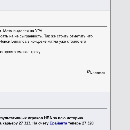
и. Матч выдался на УРА!
исать на не сыгранность. Так же стоить отметить что
Чонси Билапса в концовке матча уже стоило его
з просто смазал треху.
Записан
зультативных игроков НБА за всю историю.
 карьеру 27 313. На счету
Брайанта
теперь 27 320.