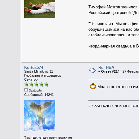
Тимофей Мозгов женился
Российский центровой "Де
""Я счастлив. Мы не афиш
обрушившимися на нас обс
стабилизировалась, и теп
неординарная свадьба в В
Kortes574
Re: НБА
Siniša Mihajlović 11
«
Ответ #214 :
27 Февраль
Глобальный модератор
Сенатор
Мало того что она им
Оффлайн
Сообщений: 14241
FORZA LAZIO e NON MOLLARE 
Там где летает орел, волки не