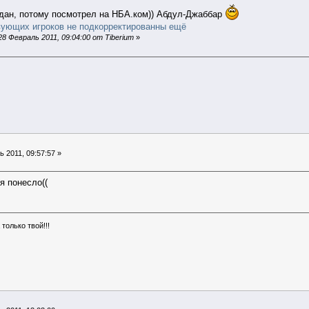
дан, потому посмотрел на НБА.ком)) Абдул-Джаббар
вующих игроков не подкорректированны ещё
8 Февраль 2011, 09:04:00 от Tiberium
»
 2011, 09:57:57 »
я понесло((
только твой!!!