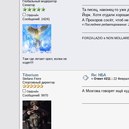
Глобальный модератор
Сенатор
Та писец, наконец-то уже
Йорк. Хотя отдали хороших
Оффлайн
Сообщений: 14241
А Прохоров сосёт, чтоб н
«
Последнее редактирование: 2
FORZA LAZIO e NON MOLLARE 
Там где летает орел, волки не
ходят!!!
Tiberium
Re: НБА
Stefano Fiore
«
Ответ #211 :
22 Февраль
Спортивный директор
А Мозгова говорят ещё куд
Оффлайн
Сообщений: 9970