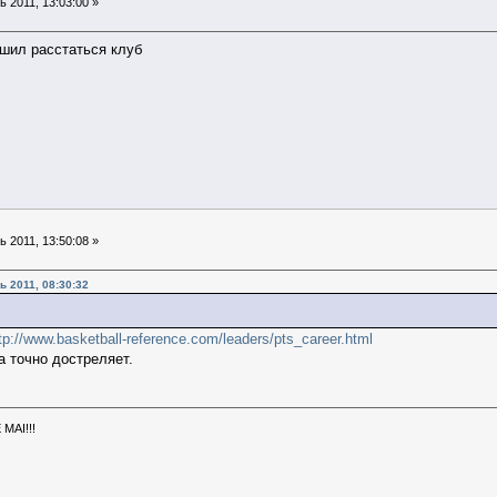
 2011, 13:03:00 »
ешил расстаться клуб
 2011, 13:50:08 »
 2011, 08:30:32
tp://www.basketball-reference.com/leaders/pts_career.html
а точно достреляет.
MAI!!!