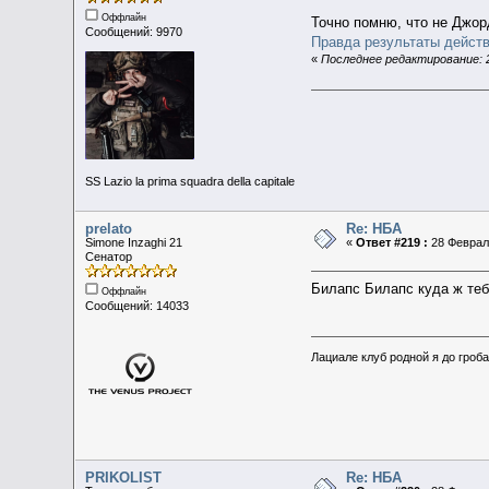
Оффлайн
Точно помню, что не Джор
Сообщений: 9970
Правда результаты дейст
«
Последнее редактирование: 2
SS Lazio la prima squadra della capitale
prelato
Re: НБА
Simone Inzaghi 21
«
Ответ #219 :
28 Февраль
Сенатор
Билапс Билапс куда ж теб
Оффлайн
Сообщений: 14033
Лациале клуб родной я до гроба 
PRIKOLIST
Re: НБА