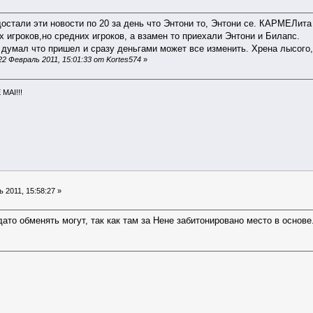
 достали эти новости по 20 за день что Энтони то, Энтони се. КАРМЕЛи
 игроков,но средних игроков, а взамен то приехали Энтони и Билапс.
е думал что пришел и сразу деньгами может все изменить. Хрена лысого,
2 Февраль 2011, 15:01:33 от Kortes574
»
MAI!!!
 2011, 15:58:27 »
ато обменять могут, так как там за Нене забитонировано место в основе