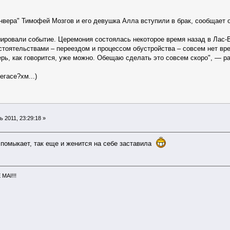
нвера" Тимофей Мозгов и его девушка Алла вступили в брак, сообщает
ировали событие. Церемония состоялась некоторое время назад в Лас-В
тоятельствами – переездом и процессом обустройства – совсем нет вре
ерь, как говорится, уже можно. Обещаю сделать это совсем скоро", — р
егасе?хм...)
 2011, 23:29:18 »
 помыкает, так еще и женится на себе заставила
MAI!!!