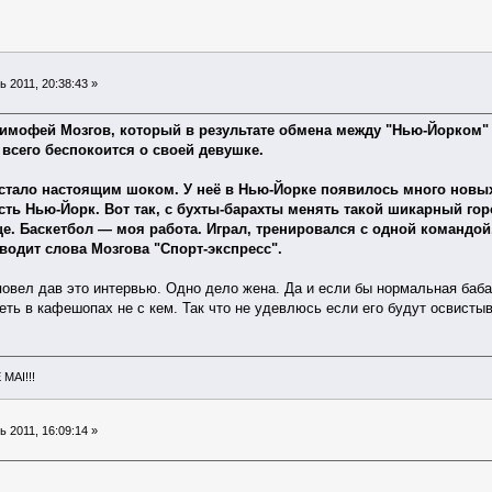
 2011, 20:38:43 »
мофей Мозгов, который в результате обмена между "Нью-Йорком" и "
всего беспокоится о своей девушке.
 стало настоящим шоком. У неё в Нью-Йорке появилось много новых 
ть Нью-Йорк. Вот так, с бухты-барахты менять такой шикарный горо
е. Баскетбол — моя работа. Играл, тренировался с одной командой, 
водит слова Мозгова "Спорт-экспресс".
 повел дав это интервью. Одно дело жена. Да и если бы нормальная баба
еть в кафешопах не с кем. Так что не удевлюсь если его будут освисты
MAI!!!
 2011, 16:09:14 »