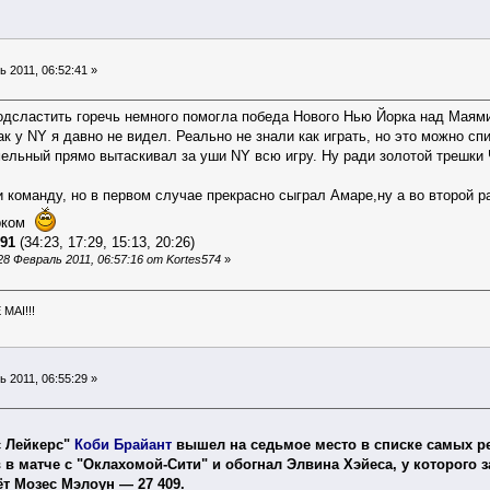
 2011, 06:52:41 »
одсластить горечь немного помогла победа Нового Нью Йорка над Маям
ак у NY я давно не видел. Реально не знали как играть, но это можно сп
ельный прямо вытаскивал за уши NY всю игру. Ну ради золотой трешки 
 команду, но в первом случае прекрасно сыграл Амаре,ну а во второй ра
орком
91
(34:23, 17:29, 15:13, 20:26)
8 Февраль 2011, 06:57:16 от Kortes574
»
MAI!!!
 2011, 06:55:29 »
с Лейкерс"
Коби Брайант
вышел на седьмое место в списке самых ре
в матче с "Оклахомой-Сити" и обогнал Элвина Хэйеса, у которого за
т Мозес Мэлоун — 27 409.