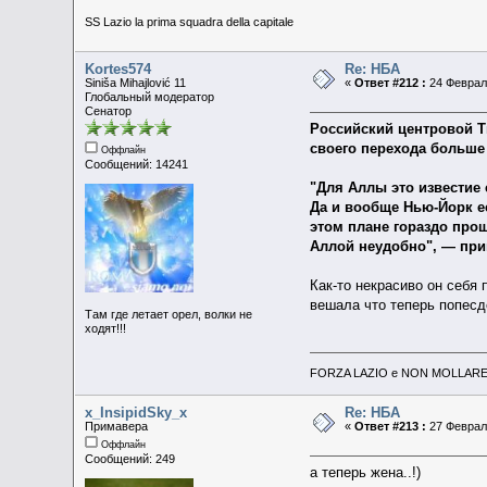
SS Lazio la prima squadra della capitale
Kortes574
Re: НБА
Siniša Mihajlović 11
«
Ответ #212 :
24 Февраль
Глобальный модератор
Сенатор
Российский центровой Ти
своего перехода больше 
Оффлайн
Сообщений: 14241
"Для Аллы это известие
Да и вообще Нью-Йорк ес
этом плане гораздо прощ
Аллой неудобно", — при
Как-то некрасиво он себя
вешала что теперь попесд
Там где летает орел, волки не
ходят!!!
FORZA LAZIO e NON MOLLARE 
x_InsipidSky_x
Re: НБА
Примавера
«
Ответ #213 :
27 Февраль
Оффлайн
Сообщений: 249
а теперь жена..!)