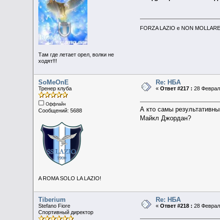
FORZA LAZIO e NON MOLLARE 
Там где летает орел, волки не
ходят!!!
SoMeOnE
Re: НБА
Тренер клуба
«
Ответ #217 :
28 Февраль
Оффлайн
А кто самы результативны
Сообщений: 5688
Майкл Джордан?
A ROMA SOLO LA LAZIO!
Tiberium
Re: НБА
Stefano Fiore
«
Ответ #218 :
28 Февраль
Спортивный директор