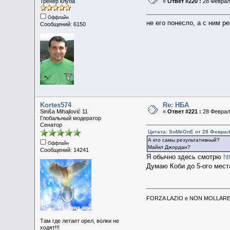
Тренер клуба
«
Ответ #220 :
28 Февраль
Оффлайн
не его понесло, а с ним р
Сообщений: 6150
Kortes574
Re: НБА
Siniša Mihajlović 11
«
Ответ #221 :
28 Февраль
Глобальный модератор
Сенатор
Цитата: SoMeOnE от 28 Февраль
А кто самы результативный?
Оффлайн
Майкл Джордан?
Сообщений: 14241
Я обычно здесь смотрю
ht
Думаю Коби до 5-ого мест
FORZA LAZIO e NON MOLLARE 
Там где летает орел, волки не
ходят!!!