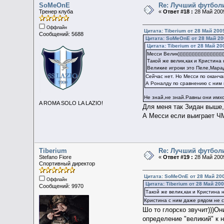
SoMeOnE
Re: Лучший футбол
Тренер клуба
«
Ответ #18 :
28 Май 2009
Оффлайн
Цитата: Tiberium от 28 Май 2009
Сообщений: 5688
Цитата: SoMeOnE от 28 Май 200
Цитата: Tiberium от 28 Май 20
Месси Велик))))))))))))))))))))))))))))))))
Такой же велик,как и Кристина
Великие игроки это Пеле,Марад
Сейчас нет. Но Месси по оканч
А Роналду по сравнению с ним 
Не знай,не знай.Равны они имх
A ROMA SOLO LA LAZIO!
Для меня так Зидан выше,
А Месси если выиграет ЧМ
Tiberium
Re: Лучший футбол
Stefano Fiore
«
Ответ #19 :
28 Май 2009
Спортивный директор
Цитата: SoMeOnE от 28 Май 200
Оффлайн
Цитата: Tiberium от 28 Май 200
Сообщений: 9970
Такой же велик,как и Кристина
Кристина с ним даже рядом не с
Шо то глорско звучит)))О
определение "великий" к н