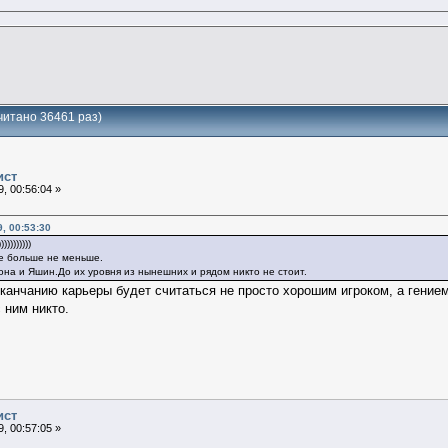
итано 36461 раз)
ист
, 00:56:04 »
, 00:53:30
)))))))))
не больше не меньше.
на и Яшин.До их уровня из нынешних и рядом никто не стоит.
оканчанию карьеры будет считаться не просто хорошим игроком, а гением
 ним никто.
ист
, 00:57:05 »