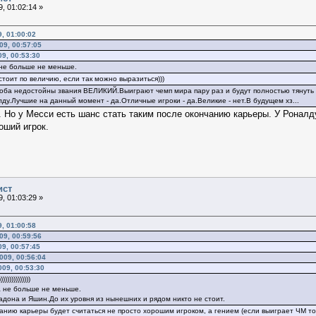
, 01:02:14 »
, 01:00:02
9, 00:57:05
09, 00:53:30
 не больше не меньше.
тоит по величию, если так можно выразиться)))
а оба недостойны звания ВЕЛИКИЙ.Выиграют чемп мира пару раз и будут полностью тянуть 
лду.Лучшие на данный момент - да.Отличные игроки - да.Великие - нет.В будущем хз...
 Но у Месси есть шанс стать таким после окончанию карьеры. У Роналд
оший игрок.
ист
, 01:03:29 »
, 01:00:58
9, 00:59:56
09, 00:57:45
009, 00:56:04
009, 00:53:30
)))))))))))))
а не больше не меньше.
адона и Яшин.До их уровня из нынешних и рядом никто не стоит.
чанию карьеры будет считаться не просто хорошим игроком, а гением (если выиграет ЧМ то