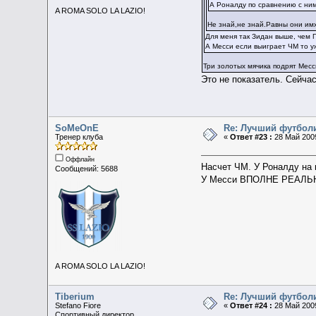
А Роналду по сравнению с ним
A ROMA SOLO LA LAZIO!
Не знай,не знай.Равны они им
Для меня так Зидан выше, чем 
А Месси если выиграет ЧМ то у
Три золотых мячика подрят Месс
Это не показатель. Сейча
SoMeOnE
Re: Лучший футбол
Тренер клуба
«
Ответ #23 :
28 Май 2009
Оффлайн
Насчет ЧМ. У Роналду на 
Сообщений: 5688
У Месси ВПОЛНЕ РЕАЛЬН
A ROMA SOLO LA LAZIO!
Tiberium
Re: Лучший футбол
Stefano Fiore
«
Ответ #24 :
28 Май 2009
Спортивный директор