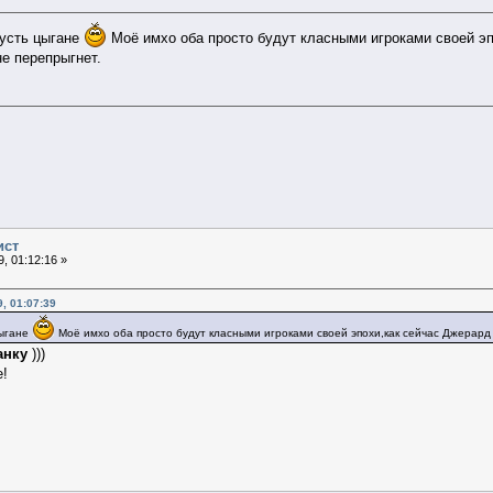
усть цыгане
Моё имхо оба просто будут класными игроками своей э
не перепрыгнет.
ист
, 01:12:16 »
, 01:07:39
цыгане
Моё имхо оба просто будут класными игроками своей эпохи,как сейчас Джерард 
анку
)))
е!