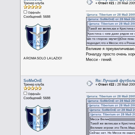
Тренер клуба
«
Ответ #21 :
28 Май 2009
Оффлайн
Цитата: Tiberium от 28 Май 2009
Сообщений: 5688
Цитата: SoMeOnE от 28 Май 200
Цитата: Tiberium от 28 Май 20
Такой же велик,как и Кристина
Кристина с ним даже рядом не с
Шо то глорско звучит)))Они пок
подходит,что к Месси,что к Рона
Великие я преувиличиваю.
Роналду просто очень хор
A ROMA SOLO LA LAZIO!
Месси - гений.
SoMeOnE
Re: Лучший футбол
Тренер клуба
«
Ответ #22 :
28 Май 2009
Оффлайн
Цитата: Tiberium от 28 Май 2009
Сообщений: 5688
Цитата: SoMeOnE от 28 Май 200
Цитата: Tiberium от 28 Май 20
Цитата: SoMeOnE от 28 Май 2
Цитата: Tiberium от 28 Май 2
Месси Велик))))))))))))))))))))))))))))))
Такой же велик,как и Кристин
Великие игроки это Пеле,Мар
Сейчас нет. Но Месси по окан