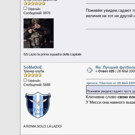
Оффлайн
Поживём увидем,гадают п
Сообщений: 9970
величия ни тот ни другой 
SS Lazio la prima squadra della capitale
SoMeOnE
Re: Лучший футбол
Тренер клуба
«
Ответ #25 :
28 Май 2009
Оффлайн
Цитата: Tiberium от 28 Май 2009
Сообщений: 5688
Поживём увидем,гадают пусть 
Ключевое слово
свою пл
У Месси она намного выш
A ROMA SOLO LA LAZIO!