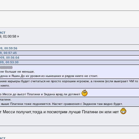
ист
, 01:00:58 »
9, 00:59:56
9, 00:57:45
09, 00:56:04
09, 00:53:30
))))))))))))
а не больше не меньше.
дона и Яшин.До их уровня из нынешних и рядом никто не стоит.
анию карьеры будет считаться не просто хорошим игроком, а гением (если выиграет ЧМ то
 никто.
о.Месси до высот Платини и Зидана вряд ли дотянет
латини.
ж выше Платини тоже поднимется. Насчет сравнения с Зиданом там видно будет.
т Месси получит,тогда и посмотрим лучше Платини он или нет
ист