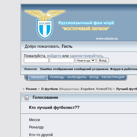
Добро пожаловать,
Гость
Пожалуйста,
войдите
или
зарегистрируйтесь
.
Ошибка отображения сообщений устранена. Форум в рабочем
Новости:
НАЧАЛО
ПОМОЩЬ
КАЛЕНДАРЬ
ВХОД
РЕГИСТРАЦИЯ
>
Разное
>
О футболе
(Модераторы:
Engelbert
,
Kortes574
) >
Лучший футб
Голосование
Кто лучший футболист??
Месси
Роналду
Кто-то другой