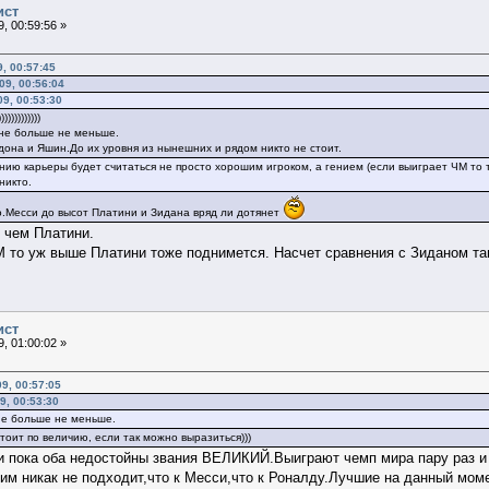
ист
, 00:59:56 »
, 00:57:45
9, 00:56:04
09, 00:53:30
)))))))))))
 не больше не меньше.
она и Яшин.До их уровня из нынешних и рядом никто не стоит.
анию карьеры будет считаться не просто хорошим игроком, а гением (если выиграет ЧМ то 
никто.
о.Месси до высот Платини и Зидана вряд ли дотянет
 чем Платини.
 то уж выше Платини тоже поднимется. Насчет сравнения с Зиданом та
ист
, 01:00:02 »
9, 00:57:05
9, 00:53:30
 не больше не меньше.
тоит по величию, если так можно выразиться)))
ни пока оба недостойны звания ВЕЛИКИЙ.Выиграют чемп мира пару раз и
им никак не подходит,что к Месси,что к Роналду.Лучшие на данный момен