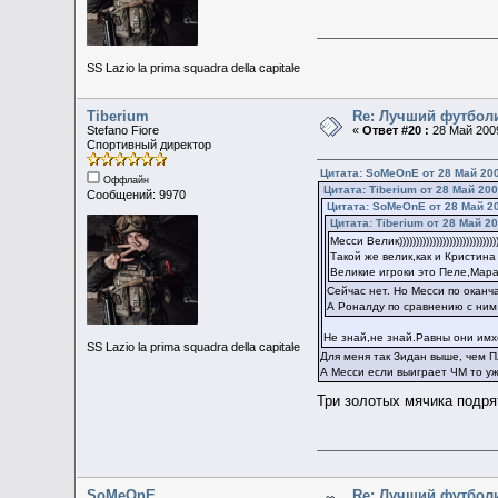
SS Lazio la prima squadra della capitale
Tiberium
Re: Лучший футбол
Stefano Fiore
«
Ответ #20 :
28 Май 2009
Спортивный директор
Цитата: SoMeOnE от 28 Май 200
Оффлайн
Цитата: Tiberium от 28 Май 200
Сообщений: 9970
Цитата: SoMeOnE от 28 Май 20
Цитата: Tiberium от 28 Май 20
Месси Велик)))))))))))))))))))))))))))))))
Такой же велик,как и Кристин
Великие игроки это Пеле,Мара
Сейчас нет. Но Месси по оканч
А Роналду по сравнению с ним
Не знай,не знай.Равны они имх
SS Lazio la prima squadra della capitale
Для меня так Зидан выше, чем П
А Месси если выиграет ЧМ то у
Три золотых мячика подря
SoMeOnE
Re: Лучший футбол