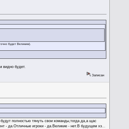
точно будет Великим).
м видно будет.
Записан
 будут полностью тянуть свои команды,тогда да,а щас
т - да.Отличные игроки - да.Великие - нет.В будущем хз...