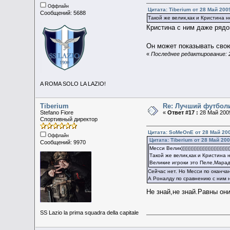
Оффлайн
Цитата: Tiberium от 28 Май 2009
Сообщений: 5688
Такой же велик,как и Кристина 
Кристина с ним даже рядо
Он может показывать свою
«
Последнее редактирование: 
A ROMA SOLO LA LAZIO!
Tiberium
Re: Лучший футбол
Stefano Fiore
«
Ответ #17 :
28 Май 2009
Спортивный директор
Цитата: SoMeOnE от 28 Май 200
Оффлайн
Цитата: Tiberium от 28 Май 200
Сообщений: 9970
Месси Велик)))))))))))))))))))))))))))))))))
Такой же велик,как и Кристина
Великие игроки это Пеле,Марад
Сейчас нет. Но Месси по оканча
А Роналду по сравнению с ним н
Не знай,не знай.Равны он
SS Lazio la prima squadra della capitale