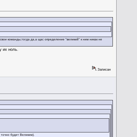
свои команды,тогда да,а щас определение "великий" к ним никак не
у их ноль.
Записан
 точно будет Великим).