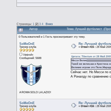
Страницы:
1
[
2
]
3
4
Вниз
Автор
Тема: Лучший футболист (Проч
0 Пользователей и 1 Гость просматривают эту тему.
SoMeOnE
Re: Лучший футбол
Тренер клуба
«
Ответ #15 :
28 Май 2009
Оффлайн
Цитата: Tiberium от 28 Май 2009
Сообщений: 5688
Месси Велик))))))))))))))))))))))))))))))))))
Такой же велик,как и Кристина 
Великие игроки это Пеле,Марадо
Сейчас нет. Но Месси по 
А Роналду по сравнению с
A ROMA SOLO LA LAZIO!
SoMeOnE
Re: Лучший футбол
Тренер клуба
«
Ответ #16 :
28 Май 2009