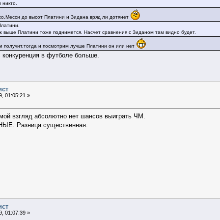
 никто.
хо.Месси до высот Платини и Зидана вряд ли дотянет
Платини.
ж выше Платини тоже поднимется. Насчет сравнения с Зиданом там видно будет.
и получит,тогда и посмотрим лучше Платини он или нет
с конкуренция в футболе больше.
ист
, 01:05:21 »
мой взгляд абсолютно нет шансов выиграть ЧМ.
ЫЕ. Разница существенная.
ист
, 01:07:39 »