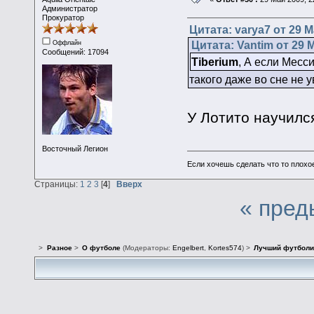
Администратор
Прокуратор
Цитата: varya7 от 29 М
Цитата: Vantim от 29 М
Оффлайн
Сообщений: 17094
Tiberium
, А если Месси
такого даже во сне не 
У Лотито научилс
Восточный Легион
Если хочешь сделать что то плохо
Страницы:
1
2
3
[
4
]
Вверх
« пред
>
Разное
>
О футболе
(Модераторы:
Engelbert
,
Kortes574
) >
Лучший футболи