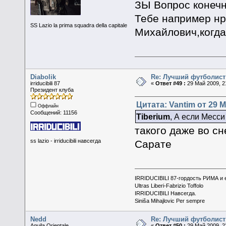
ЗЫ Вопрос конечн
Тебе например нр
SS Lazio la prima squadra della capitale
Михайлович,когда
Diabolik
Re: Лучший футболист
irriducibili 87
«
Ответ #49 :
29 Май 2009, 2
Президент клуба
Цитата: Vantim от 29 М
Оффлайн
Сообщений: 11156
Tiberium
, А если Месси
такого даже во с
ss lazio - irriducibili навсегда
Сарате
IRRIDUCIBILI 87-гордость РИМА и
Ultras Liberi-Fabrizio Toffolo
IRRIDUCIBILI Навсегда.
Siniša Mihajlovic Per sempre
Nedd
Re: Лучший футболист
Aquila Orientale
«
Ответ #50 :
29 Май 2009, 2