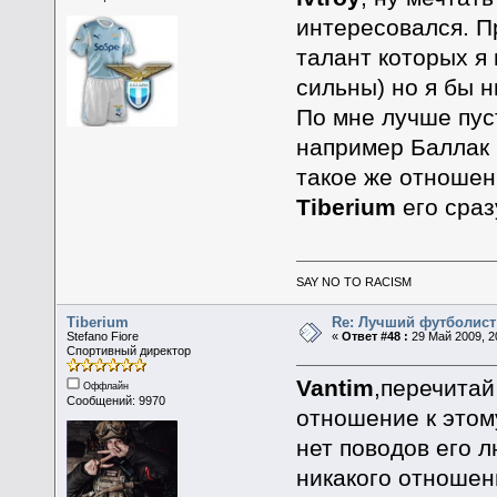
интересовался. П
талант которых я
сильны) но я бы н
По мне лучше пус
например Баллак 
такое же отношен
Tiberium
его сраз
SAY NO TO RACISM
Tiberium
Re: Лучший футболист
Stefano Fiore
«
Ответ #48 :
29 Май 2009, 2
Спортивный директор
Vantim
,перечитай
Оффлайн
Сообщений: 9970
отношение к этому
нет поводов его 
никакого отношени