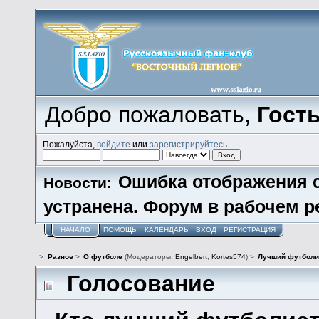
Добро пожаловать,
Гост
Пожалуйста,
войдите
или
зарегистрируйтесь
.
Ошибка отображения 
Новости:
устранена. Форум в рабочем р
НАЧАЛО
ПОМОЩЬ
КАЛЕНДАРЬ
ВХОД
РЕГИСТРАЦИЯ
>
Разное
>
О футболе
(Модераторы:
Engelbert
,
Kortes574
) >
Лучший футболи
Голосование