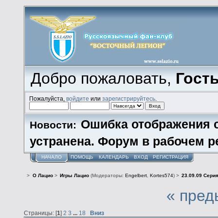
Добро пожаловать,
Гост
Пожалуйста,
войдите
или
зарегистрируйтесь
.
Ошибка отображения 
Новости:
устранена. Форум в рабочем р
НАЧАЛО
ПОМОЩЬ
КАЛЕНДАРЬ
ВХОД
РЕГИСТРАЦИЯ
>
О Лацио
>
Игры Лацио
(Модераторы:
Engelbert
,
Kortes574
) >
23.09.09 Серия
« пред
Страницы: [
1
]
2
3
...
18
Вниз