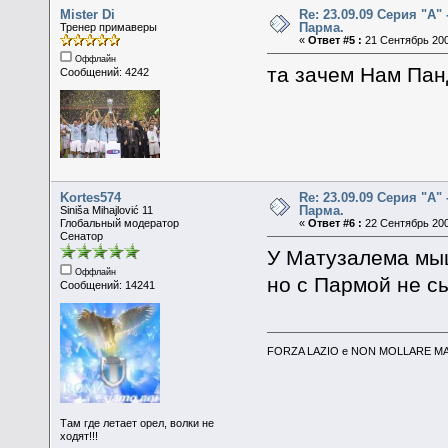
Mister Di
Re: 23.09.09 Серия "А" 
Парма.
Тренер примаверы
«
Ответ #5 :
21 Сентябрь 200
Оффлайн
та зачем Нам Пан
Сообщений: 4242
Kortes574
Re: 23.09.09 Серия "А" 
Парма.
Siniša Mihajlović 11
Глобальный модератор
«
Ответ #6 :
22 Сентябрь 200
Сенатор
У Матузалема мыш
Оффлайн
но с Пармой не 
Сообщений: 14241
FORZA LAZIO e NON MOLLARE MAI
Там где летает орел, волки не
ходят!!!