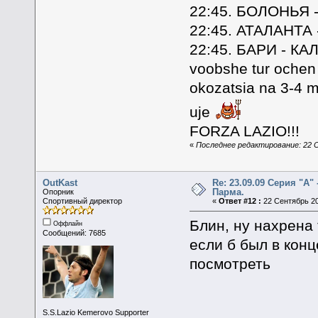
22:45. БОЛОНЬЯ
22:45. АТАЛАНТА
22:45. БАРИ - К
voobshe tur ochen
okozatsia na 3-4 
uje
FORZA LAZIO!!!
«
Последнее редактирование: 22 С
OutKast
Re: 23.09.09 Серия "А" 
Парма.
Опорник
Спортивный директор
«
Ответ #12 :
22 Сентябрь 20
Блин, ну нахрена
Оффлайн
Сообщений: 7685
если б был в кон
посмотреть
S.S.Lazio Kemerovo Supporter