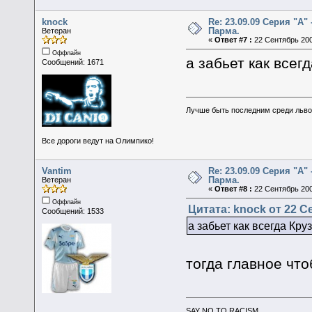
knock
Re: 23.09.09 Серия "А" 
Парма.
Ветеран
«
Ответ #7 :
22 Сентябрь 200
Оффлайн
а забьет как всегд
Сообщений: 1671
Лучше быть последним среди льво
Все дороги ведут на Олимпико!
Vantim
Re: 23.09.09 Серия "А" 
Парма.
Ветеран
«
Ответ #8 :
22 Сентябрь 200
Оффлайн
Цитата: knock от 22 С
Сообщений: 1533
а забьет как всегда Круз
тогда главное что
SAY NO TO RACISM