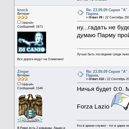
knock
Re: 23.09.09 Серия "А" 
Парма.
Ветеран
«
Ответ #9 :
22 Сентябрь 200
Оффлайн
ну...гадать не бу
Сообщений: 1671
думаю Парму про
Лучше быть последним среди льво
Все дороги ведут на Олимпико!
Zinger
Re: 23.09.09 Серия "А" 
Парма.
Ветеран
«
Ответ #10 :
22 Сентябрь 20
Оффлайн
Ничья будет 0:0. 
Сообщений: 1546
Forza Lazio
Кто в армии служил - тот в цирке н
В Риме есть 2 команды: Лацио и