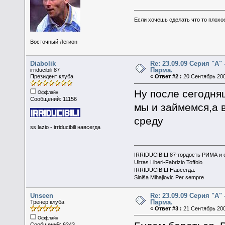
Если хочешь сделать что то плохо
Восточный Легион
Diabolik
Re: 23.09.09 Серия "А" 
Парма.
irriducibili 87
Президент клуба
«
Ответ #2 :
20 Сентябрь 200
Ну после сегодня
Оффлайн
Сообщений: 11156
мы и займемся,а 
среду
ss lazio - irriducibili навсегда
IRRIDUCIBILI 87-гордость РИМА и
Ultras Liberi-Fabrizio Toffolo
IRRIDUCIBILI Навсегда.
Siniša Mihajlovic Per sempre
Unseen
Re: 23.09.09 Серия "А" 
Парма.
Тренер клуба
«
Ответ #3 :
21 Сентябрь 200
Оффлайн
Сообщений: 6243