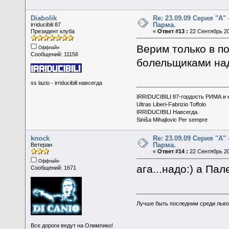
Diabolik
Re: 23.09.09 Серия "А" 
Парма.
irriducibili 87
Президент клуба
«
Ответ #13 :
22 Сентябрь 20
Верим только в по
Оффлайн
Сообщений: 11156
болельщиками над
ss lazio - irriducibili навсегда
IRRIDUCIBILI 87-гордость РИМА и
Ultras Liberi-Fabrizio Toffolo
IRRIDUCIBILI Навсегда.
Siniša Mihajlovic Per sempre
knock
Re: 23.09.09 Серия "А" 
Парма.
Ветеран
«
Ответ #14 :
22 Сентябрь 20
Оффлайн
ага...надо:) а Па
Сообщений: 1671
Лучше быть последним среди льво
Все дороги ведут на Олимпико!