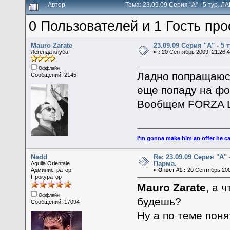
Автор
Тема: 23.09.09 Серия "А" - 5 тур. 
0 Пользователей и 1 Гость про
Mauro Zarate
23.09.09 Серия "А" - 5
Легенда клуба
«
:
20 Сентябрь 2009, 21:26:4
Оффлайн
Ладно попращаюсь
Сообщений: 2145
еще попаду на фо
Вообщем FORZA L
I'm gonna make him an offer he ca
Nedd
Re: 23.09.09 Серия "А" 
Парма.
Aquila Orientale
Администратор
«
Ответ #1 :
20 Сентябрь 200
Прокуратор
Mauro Zarate
, а 
Оффлайн
будешь?
Сообщений: 17094
Ну а по теме пон