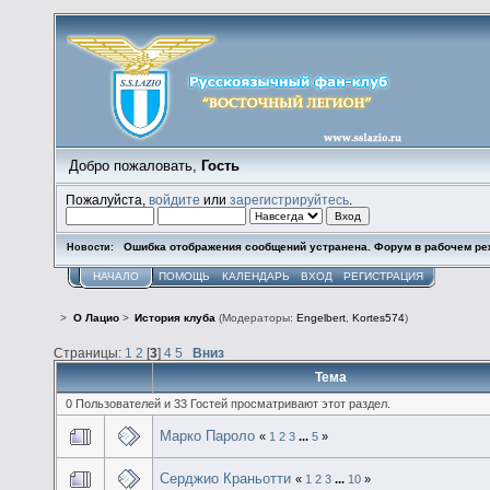
Добро пожаловать,
Гость
Пожалуйста,
войдите
или
зарегистрируйтесь
.
Ошибка отображения сообщений устранена. Форум в рабочем ре
Новости:
НАЧАЛО
ПОМОЩЬ
КАЛЕНДАРЬ
ВХОД
РЕГИСТРАЦИЯ
>
О Лацио
>
История клуба
(Модераторы:
Engelbert
,
Kortes574
)
Страницы:
1
2
[
3
]
4
5
Вниз
Тема
0 Пользователей и 33 Гостей просматривают этот раздел.
Марко Пароло
«
1
2
3
...
5
»
Серджио Краньотти
«
1
2
3
...
10
»