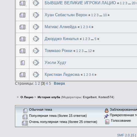
БЫВШИЕ ВЕЛИКИЕ ИГРОКИ ЛАЦИО
«
1
2
3
...
20
Хуан Себастьян Верон
«
1
2
3
...
10
»
Матиас Алмейда
«
1
2
3
4
»
Джорджо Киналья
«
1
2
3
...
5
»
Томмазо Рокки
«
1
2
3
...
12
»
Уэсли Худт
Кристиан Ледесма
«
1
2
3
4
»
Страницы:
1
2
[
3
]
4
5
Вверх
>
О Лацио
>
История клуба
(Модераторы:
Engelbert
,
Kortes574
)
Обычная тема
Заблокированная
Прикрепленная т
Популярная тема (более 15 ответов)
Голосование
Очень популярная тема (более 25 ответов)
SMF 2.0.15
|