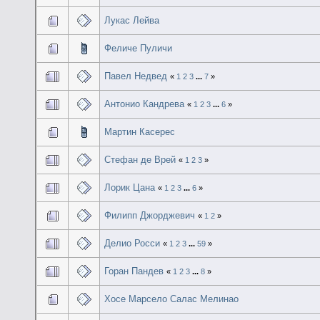
Лукас Лейва
Феличе Пуличи
Павел Недвед
«
1
2
3
...
7
»
Антонио Кандрева
«
1
2
3
...
6
»
Мартин Касерес
Стефан де Врей
«
1
2
3
»
Лорик Цана
«
1
2
3
...
6
»
Филипп Джорджевич
«
1
2
»
Делио Росси
«
1
2
3
...
59
»
Горан Пандев
«
1
2
3
...
8
»
Хосе Марсело Салас Мелинао