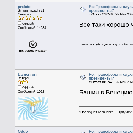
prelato
Re: Трансферы и слухи
президенты?
Simone Inzaghi 21
Сенатор
«
Ответ #45746 :
25 Май 2026
Всё таки хорошо 
Оффлайн
Сообщений: 14033
Лациале клуб родной я до гроба тол
Damenion
Re: Трансферы и слухи
президенты?
Ветеран
«
Ответ #45747 :
26 Май 2026
Оффлайн
Башич в Венецию
Сообщений: 1022
"Последняя остановка — Триумф"
Oddo
Re: Трансферы и слухи