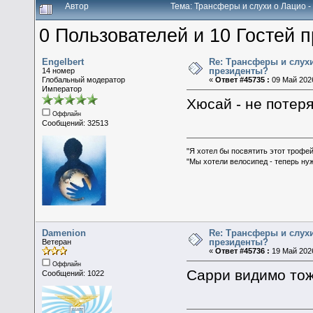
Автор
Тема: Трансферы и слухи о Лацио 
0 Пользователей и 10 Гостей п
Engelbert
Re: Трансферы и слухи
президенты?
14 номер
Глобальный модератор
«
Ответ #45735 :
09 Май 2026
Император
Хюсай - не потеря
Оффлайн
Сообщений: 32513
"Я хотел бы посвятить этот трофей
"Мы хотели велосипед - теперь ну
Damenion
Re: Трансферы и слухи
президенты?
Ветеран
«
Ответ #45736 :
19 Май 2026
Оффлайн
Сарри видимо тож
Сообщений: 1022