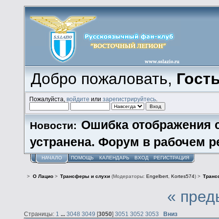
Добро пожаловать,
Гост
Пожалуйста,
войдите
или
зарегистрируйтесь
.
Ошибка отображения 
Новости:
устранена. Форум в рабочем р
НАЧАЛО
ПОМОЩЬ
КАЛЕНДАРЬ
ВХОД
РЕГИСТРАЦИЯ
>
О Лацио
>
Трансферы и слухи
(Модераторы:
Engelbert
,
Kortes574
) >
Транс
« пред
Страницы:
1
...
3048
3049
[
3050
]
3051
3052
3053
Вниз