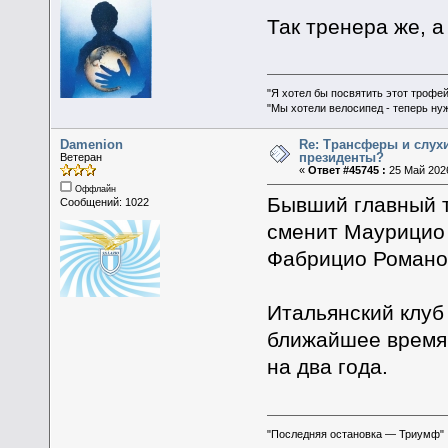
Так тренера же, 
"Я хотел бы посвятить этот трофей
"Мы хотели велосипед - теперь ну
Damenion
Re: Трансферы и слухи
президенты?
Ветеран
«
Ответ #45745 :
25 Май 2026
Оффлайн
Бывший главный т
Сообщений: 1022
сменит Маурицио 
Фабрицио Романо 
Итальянский клуб
ближайшее время.
на два года.
"Последняя остановка — Триумф"