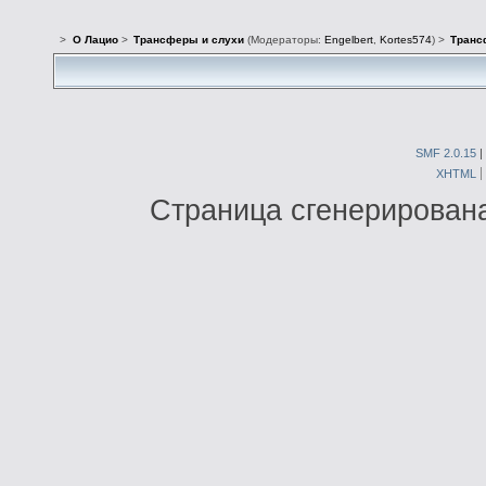
>
О Лацио
>
Трансферы и слухи
(Модераторы:
Engelbert
,
Kortes574
) >
Транс
SMF 2.0.15
|
XHTML
Страница сгенерирована 