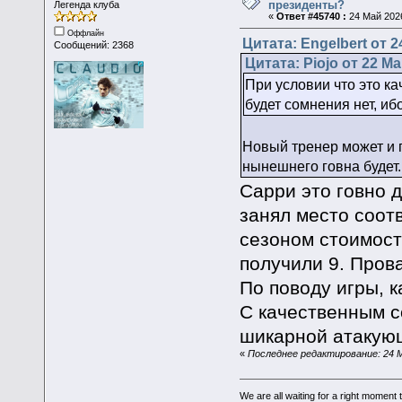
президенты?
Легенда клуба
«
Ответ #45740 :
24 Май 2026
Оффлайн
Цитата: Engelbert от 2
Сообщений: 2368
Цитата: Piojo от 22 Ма
При условии что это ка
будет сомнения нет, и
Новый тренер может и 
нынешнего говна будет.
Сарри это говно 
занял место соот
сезоном стоимост
получили 9. Пров
По поводу игры, к
С качественным со
шикарной атакую
«
Последнее редактирование: 24 Ма
We are all waiting for a right moment