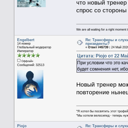
что новый тренер
спрос со стороны
We are all waiting for a right moment
Engelbert
Re: Трансферы и слухи
президенты?
14 номер
Глобальный модератор
«
Ответ #45739 :
24 Май 2026
Император
Цитата: Piojo от 22 Ма
Оффлайн
При условии что это ка
Сообщений: 32513
будет сомнения нет, и
Новый тренер мож
повторение нынеш
"Я хотел бы посвятить этот трофей
"Мы хотели велосипед - теперь ну
Piojo
Re: Трансферы и слухи