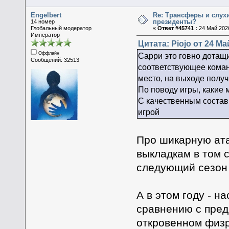
Engelbert
Re: Трансферы и слухи
президенты?
14 номер
Глобальный модератор
«
Ответ #45741 :
24 Май 2026
Император
Цитата: Piojo от 24 Ма
Оффлайн
Сарри это говно дотащи
Сообщений: 32513
соответствующее коман
место, на выходе получ
По поводу игры, какие м
С качественным состав 
игрой
Про шикарную ата
выкладкам в том 
следующий сезон 
А в этом году - н
сравнению с пред
откровенном физр