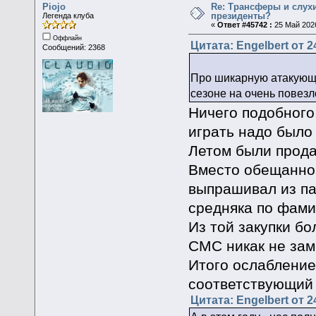
Piojo
Re: Трансферы и слухи
президенты?
Легенда клуба
«
Ответ #45742 :
25 Май 2026
Оффлайн
Цитата: Engelbert от 2
Сообщений: 2368
Про шикарную атакующу
сезоне на очень повезл
Ничего подобного,
играть надо было
Летом были прода
Вместо обещанног
выпрашивал из па
средняка по фами
Из той закупки б
СМС никак не за
Итого ослабление
соответствующий 
Цитата: Engelbert от 2