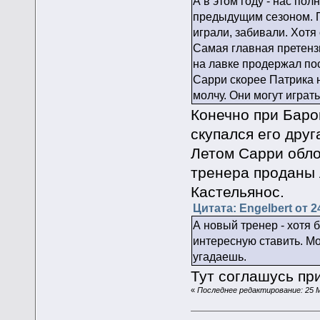
А в этом году - нас по
предыдущим сезоном. П
играли, забивали. Хот
Самая главная претензи
на лавке продержал по
Сарри скорее Патрика 
молчу. Они могут играт
Конечно при Баро
скупался его дру
Летом Сарри обло
тренера проданы 
Кастельянос.
Цитата: Engelbert от 2
А новый тренер - хотя 
интересную ставить. Мож
угадаешь.
Тут соглашусь пр
«
Последнее редактирование: 25 Ма