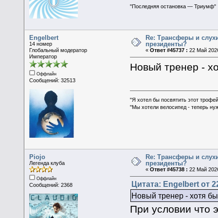
"Последняя остановка — Триумф"
Engelbert
Re: Трансферы и слухи
президенты?
14 номер
Глобальный модератор
«
Ответ #45737 :
22 Май 2026
Император
Новый тренер - хо
Оффлайн
Сообщений: 32513
"Я хотел бы посвятить этот трофей
"Мы хотели велосипед - теперь ну
Piojo
Re: Трансферы и слухи
президенты?
Легенда клуба
«
Ответ #45738 :
22 Май 2026
Оффлайн
Цитата: Engelbert от 2
Сообщений: 2368
Новый тренер - хотя бы
При условии что 