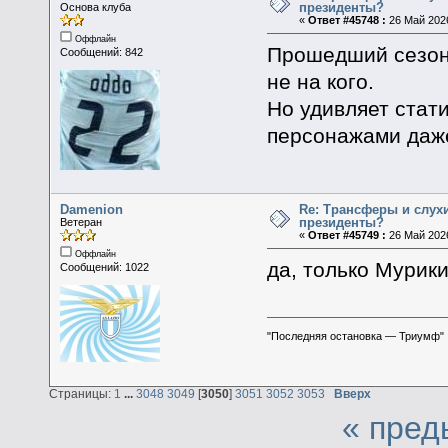
президенты?
Основа клуба
«
Ответ #45748 :
26 Май 2026
Оффлайн
Прошедший сезон 
Сообщений: 842
не на кого.
Но удивляет стати
персонажами даже
Damenion
Re: Трансферы и слухи
президенты?
Ветеран
«
Ответ #45749 :
26 Май 2026
Оффлайн
да, только Мурик
Сообщений: 1022
"Последняя остановка — Триумф"
Страницы:
1
...
3048
3049
[
3050
]
3051
3052
3053
Вверх
« пред