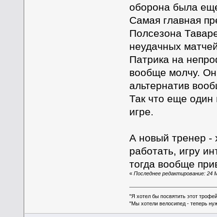
оборона была еще
Самая главная пре
Полсезона Таваре
неудачных матчей
Патрика на непро
вообще молчу. Они
альтернатив вооб
Так что еще один 
игре.
А новый тренер -
работать, игру ин
тогда вообще прив
«
Последнее редактирование: 24 Ма
"Я хотел бы посвятить этот трофей
"Мы хотели велосипед - теперь ну