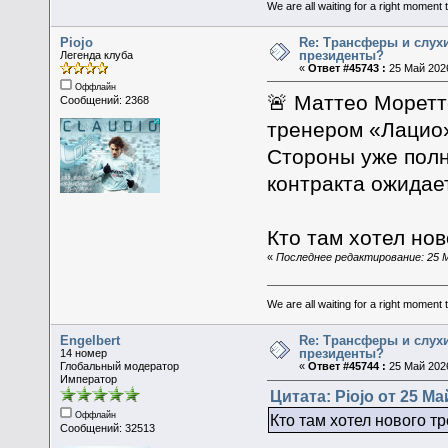
We are all waiting for a right moment
Piojo
Re: Трансферы и слухи
президенты?
Легенда клуба
«
Ответ #45743 :
25 Май 2026
Оффлайн
🚨 Маттео Моретт
Сообщений: 2368
тренером «Лацио
Стороны уже полн
контракта ожидае
Кто там хотел но
«
Последнее редактирование: 25 Ма
We are all waiting for a right moment
Engelbert
Re: Трансферы и слухи
президенты?
14 номер
Глобальный модератор
«
Ответ #45744 :
25 Май 2026
Император
Цитата: Piojo от 25 Ма
Оффлайн
Кто там хотел нового 
Сообщений: 32513