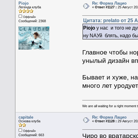
Piojo
Re: Форма Лацио
Легенда клуба
«
Ответ #1127 :
25 Август 202
Оффлайн
Цитата: prelato от 25 А
Сообщений: 2368
Piojo
у нас и того не д
ну NAУй блять, надо б
Главное чтобы но
унылый дизайн вп
Бывает и хуже, н
много лет уродует
We are all waiting for a right moment
capitale
Re: Форма Лацио
Основа клуба
«
Ответ #1128 :
29 Август 202
Оффлайн
Чиро во вратарск
Сообщений: 663