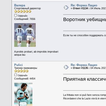
Валера
Re: Форма Лацио
Спортивный директор
«
Ответ #1134 :
04 Июль 2021
Оффлайн
Воротник уе6ищн
Сообщений: 7656
Если ты не способен поддержать с
A probis probari, ab improbis improbari
aequa lau
Pulici
Re: Форма Лацио
Тренер примаверы
«
Ответ #1135 :
04 Июль 2021
Оффлайн
Приятная классич
Сообщений: 4454
La frittata non si può fare senza romp
Ricordatevi che la Lazio vivrà in eter