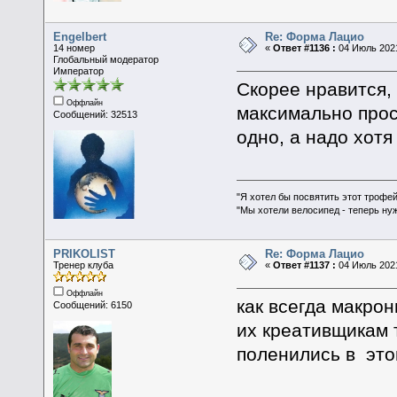
Engelbert
Re: Форма Лацио
14 номер
«
Ответ #1136 :
04 Июль 2021
Глобальный модератор
Император
Скорее нравится, 
Оффлайн
максимально прос
Сообщений: 32513
одно, а надо хотя
"Я хотел бы посвятить этот трофей
"Мы хотели велосипед - теперь ну
PRIKOLIST
Re: Форма Лацио
Тренер клуба
«
Ответ #1137 :
04 Июль 2021
Оффлайн
как всегда макро
Сообщений: 6150
их креативщикам 
поленились в это