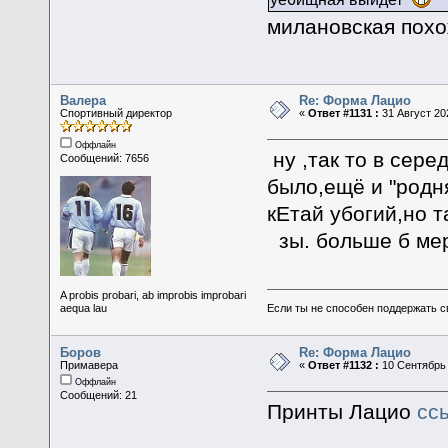
милановская похо
Валера
Re: Форма Лацио
Спортивный директор
«
Ответ #1131 :
31 Август 202
Оффлайн
ну ,так то в сере
Сообщений: 7656
было,ещё и "родн
кЕтай убогий,но 
зы. больше б мер
A probis probari, ab improbis improbari
Если ты не способен поддержать с
aequa lau
Боров
Re: Форма Лацио
Примавера
«
Ответ #1132 :
10 Сентябрь 
Оффлайн
Сообщений: 21
Принты Лацио
сс