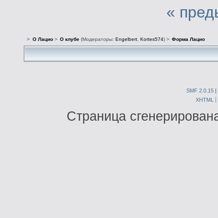
« пред
>
О Лацио
>
О клубе
(Модераторы:
Engelbert
,
Kortes574
) >
Форма Лацио
SMF 2.0.15
|
XHTML
Страница сгенерирована 