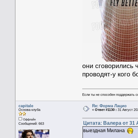
они сговорились 
проводят-у кого 
Если ты не способен поддержать с
capitale
Re: Форма Лацио
Основа клуба
«
Ответ #1130 :
31 Август 202
Оффлайн
Цитата: Валера от 31 А
Сообщений: 663
выездная Милана