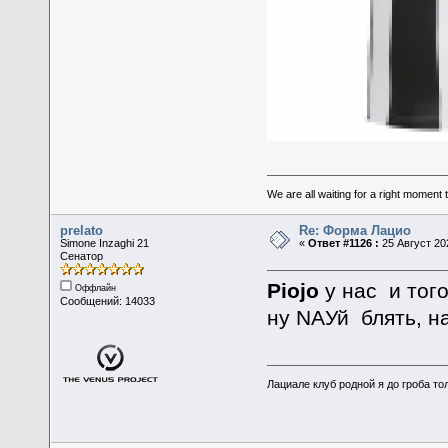
We are all waiting for a right moment
prelato
Re: Форма Лацио
Simone Inzaghi 21
«
Ответ #1126 :
25 Август 202
Сенатор
Piojo
у нас и того
Оффлайн
Сообщений: 14033
ну NAУй блять, н
Лациале клуб родной я до гроба тол