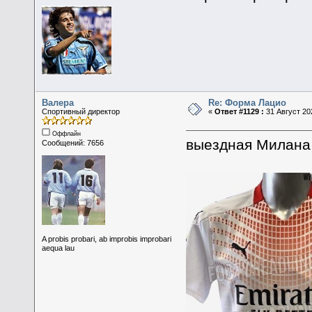
Валера
Re: Форма Лацио
Спортивный директор
«
Ответ #1129 :
31 Август 202
Оффлайн
выездная Милан
Сообщений: 7656
A probis probari, ab improbis improbari
aequa lau