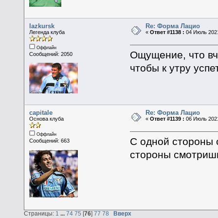
lazkursk
Re: Форма Лацио
Легенда клуба
«
Ответ #1138 :
04 Июль 2021
Оффлайн
Ощущение, что вч
Сообщений: 2050
чтобы к утру успе
capitale
Re: Форма Лацио
Основа клуба
«
Ответ #1139 :
06 Июль 2021
Оффлайн
С одной стороны 
Сообщений: 663
стороны смотришь
Страницы:
1
...
74
75
[
76
]
77
78
Вверх