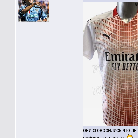
они сговорились что л
уё6ищная выйдет