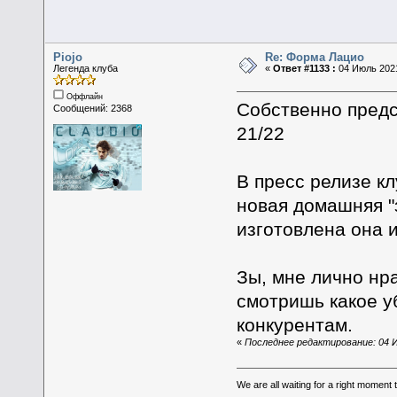
Piojo
Re: Форма Лацио
Легенда клуба
«
Ответ #1133 :
04 Июль 2021
Оффлайн
Собственно предс
Сообщений: 2368
21/22
В пресс релизе кл
новая домашняя "з
изготовлена она 
Зы, мне лично нра
смотришь какое у
конкурентам.
«
Последнее редактирование: 04 Ию
We are all waiting for a right moment