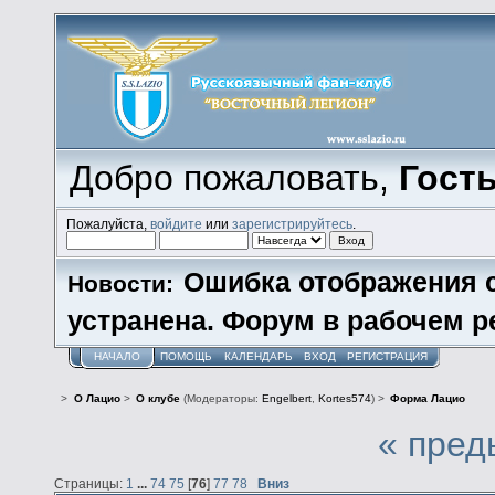
Добро пожаловать,
Гост
Пожалуйста,
войдите
или
зарегистрируйтесь
.
Ошибка отображения 
Новости:
устранена. Форум в рабочем р
НАЧАЛО
ПОМОЩЬ
КАЛЕНДАРЬ
ВХОД
РЕГИСТРАЦИЯ
>
О Лацио
>
О клубе
(Модераторы:
Engelbert
,
Kortes574
) >
Форма Лацио
« пред
Страницы:
1
...
74
75
[
76
]
77
78
Вниз