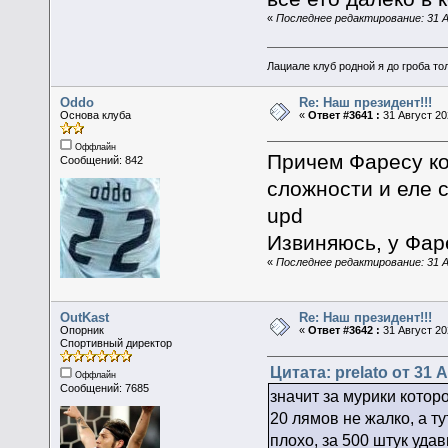
«
Последнее редактирование: 31 Ав
Лациале клуб родной я до гроба тол
Oddo
Re: Наш президент!!!
Основа клуба
«
Ответ #3641 :
31 Август 20
Оффлайн
Причем Фаресу ко
Сообщений: 842
сложности и еле 
upd
Извиняюсь, у Фар
«
Последнее редактирование: 31 А
OutKast
Re: Наш президент!!!
Опорник
«
Ответ #3642 :
31 Август 20
Спортивный директор
Цитата: prelato от 31 А
Оффлайн
Сообщений: 7685
значит за мурики которо
20 лямов не жалко, а ту
плохо, за 500 штук удав