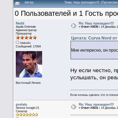
Автор
Тема: Наш президент!!! (Прочитан
0 Пользователей и 1 Гость про
Nedd
Re: Наш президент!!!
Aquila Orientale
«
Ответ #3630 :
14 Декабрь 2
Администратор
Прокуратор
Цитата: Curva Nord от 
Оффлайн
Сообщений: 17094
Мне интересно, он прос
Ну если честно, п
услышать, он реа
Восточный Легион
Если хочешь сделать что то плохо
prelato
Re: Наш президент!!!
Simone Inzaghi 21
«
Ответ #3631 :
14 Декабрь 2
Сенатор