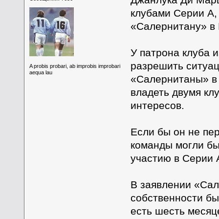
клубами Серии А,
«Салернитану» в
У патрона клуба 
разрешить ситуац
A probis probari, ab improbis improbari
aequa lau
«Салернитаны» в 
владеть двумя кл
интересов.
Если бы он не пе
команды могли бы
участию в Серии 
В заявлении «Сал
собственности бы
есть шесть месяц