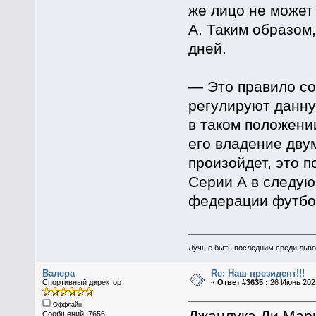
же лицо не может
А. Таким образом
дней.
— Это правило со
регулируют данну
в таком положении
его владение дву
произойдет, это 
Серии А в следую
федерации футбола
Лучше быть последним среди льво
Валера
Re: Наш президент!!!
Спортивный директор
«
Ответ #3635 :
26 Июнь 2021
Оффлайн
Джанлука Ди Марц
Сообщений: 7656