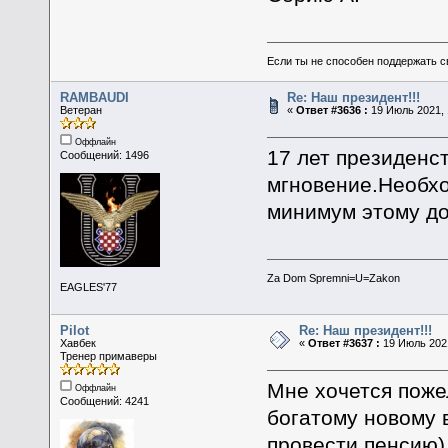
Если ты не способен поддержать с
RAMBAUDI
Re: Наш президент!!!
Ветеран
«
Ответ #3636 :
19 Июль 2021, 
Оффлайн
17 лет президенс
Сообщений: 1496
мгновение.Необхо
минимум этому до
Za Dom Spremni=U=Zakon
EAGLES'77
Pilot
Re: Наш президент!!!
Хавбек
«
Ответ #3637 :
19 Июль 2021
Тренер примаверы
Мне хочется поже
Оффлайн
Сообщений: 4241
богатому новому 
провести пенсию)