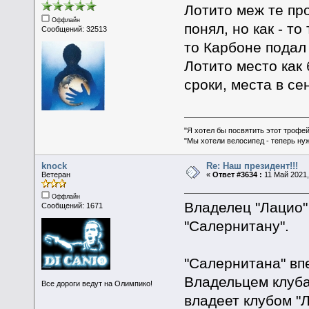
Лотито меж те пр
Оффлайн
понял, но как - то
Сообщений: 32513
то Карбоне подал
Лотито место как
сроки, места в се
"Я хотел бы посвятить этот трофей
"Мы хотели велосипед - теперь ну
knock
Re: Наш президент!!!
Ветеран
«
Ответ #3634 :
11 Май 2021,
Оффлайн
Владелец "Лацио"
Сообщений: 1671
"Салернитану".
"Салернитана" вп
Владельцем клуба
Все дороги ведут на Олимпико!
владеет клубом "