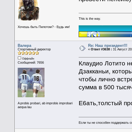
This is the way.
Хочешь быть Пилотом? - Будь им!
Валера
Re: Наш президент!!!
Спортивный директор
«
Ответ #3638 :
31 Август 20
Оффлайн
Клаудио Лотито н
Сообщений: 7656
Дзакканьи, которы
чтобы лично встр
сумма в 500 тысяч
Е6ать,толстый пр
A probis probari, ab improbis improbari
aequa lau
Если ты не способен поддержать с