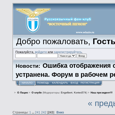
Добро пожаловать,
Гост
Пожалуйста,
войдите
или
зарегистрируйтесь
.
Ошибка отображения 
Новости:
устранена. Форум в рабочем р
НАЧАЛО
ПОМОЩЬ
КАЛЕНДАРЬ
ВХОД
РЕГИСТРАЦИЯ
>
О Лацио
>
О клубе
(Модераторы:
Engelbert
,
Kortes574
) >
Наш президент!!!
« пред
Страницы:
1
...
241
242
[
243
]
Вниз