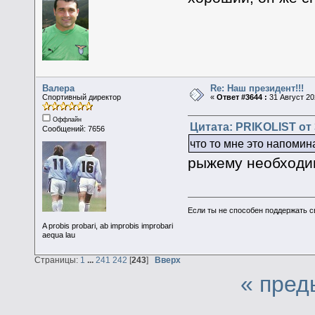
Валера
Re: Наш президент!!!
Спортивный директор
«
Ответ #3644 :
31 Август 20
Оффлайн
Цитата: PRIKOLIST от 
Сообщений: 7656
что то мне это напомин
рыжему необходи
Если ты не способен поддержать с
A probis probari, ab improbis improbari
aequa lau
Страницы:
1
...
241
242
[
243
]
Вверх
« пред