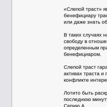
«Слепой траст» я
бенефициару трас
или даже знать об
В таких случаях 
свободу в отноше
определенным пр
бенефициаром.
Слепой траст гар
активах траста и 
конфликте интере
Лотито быть раскр
последнюю минуту
Серию А.