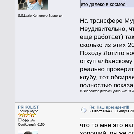
ето далеко в космос.
S.S.Lazio Kemerovo Supporter
На трансфере Му
Неудивительно, ч
еще работает) так
сколько из этих 2
Походу Лотито во
откуп албанскому 
реально проверит
клубу, тот обсира
полностью показа
«
Последнее редактирование: 31 А
PRIKOLIST
Re: Наш президент!!!
Тренер клуба
«
Ответ #3643 :
31 Август 20
Оффлайн
что то мне это на
Сообщений: 6150
хороший, он же с