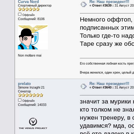
Curva Nord
Re: Наш президент!!!
Спортивный директор
«
Ответ #3639 :
31 Август 20
Оффлайн
Немного оффтоп, 
Сообщений: 8106
подписанных этим
Только где-то над
Таре сразу же об
Non mollare mai
Его собственная лобная кость пре
Вчера женился, один хрен, целый 
prelato
Re: Наш президент!!!
Simone Inzaghi 21
«
Ответ #3640 :
31 Август 20
Сенатор
значит за мурики 
Оффлайн
Сообщений: 14033
кто толком не зна
нужен тренеру, в 
удавимся? мда, ос
всё ето далеко в 