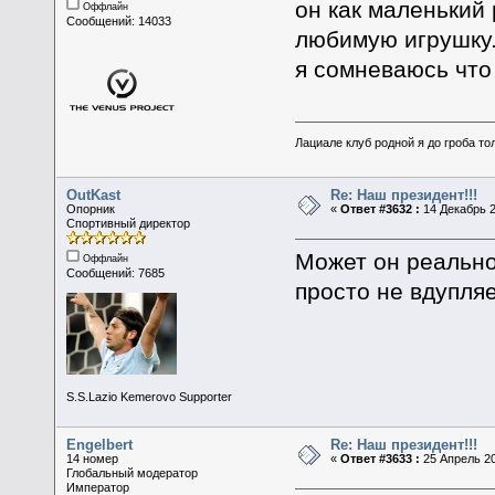
он как маленький
Оффлайн
Сообщений: 14033
любимую игрушку
я сомневаюсь что 
Лациале клуб родной я до гроба тол
OutKast
Re: Наш президент!!!
Опорник
«
Ответ #3632 :
14 Декабрь 2
Спортивный директор
Может он реально
Оффлайн
Сообщений: 7685
просто не вдупля
S.S.Lazio Kemerovo Supporter
Engelbert
Re: Наш президент!!!
14 номер
«
Ответ #3633 :
25 Апрель 20
Глобальный модератор
Император