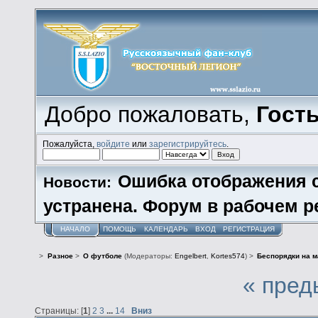
Добро пожаловать,
Гост
Пожалуйста,
войдите
или
зарегистрируйтесь
.
Ошибка отображения 
Новости:
устранена. Форум в рабочем р
НАЧАЛО
ПОМОЩЬ
КАЛЕНДАРЬ
ВХОД
РЕГИСТРАЦИЯ
>
Разное
>
О футболе
(Модераторы:
Engelbert
,
Kortes574
) >
Беспорядки на м
« пред
Страницы: [
1
]
2
3
...
14
Вниз