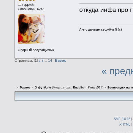
Оффлайн
откуда инфа про 
Сообщений: 6243
А что дальше т.е дубль 5 (с)
Опорный полузащитник
Страницы: [
1
]
2
3
...
14
Вверх
« пред
>
Разное
>
О футболе
(Модераторы:
Engelbert
,
Kortes574
) >
Беспорядки на м
SMF 2.0.15
|
XHTML