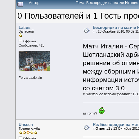
Автор
Тема: Беспорядки на матче Италия
0 Пользователей и 1 Гость про
Latius
Беспорядки на матче 
Запасной
«
:
13 Октябрь 2010, 00:02:11
Оффлайн
Матч Италия - Се
Сообщений: 413
Шотландский арби
решение об отмен
между сборными Ит
Forza Lazio alè
информации источ
со счётом 3:0.
«
Последнее редактирование: 15 Ок
as roma?
Unseen
Re: Беспорядки на мат
Тренер клуба
«
Ответ #1 :
13 Октябрь 2010
Оффлайн