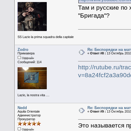
Там и русские по
"Бригада"?
SS Lazio la prima squadra della capitale
Zodro
Re: Беспорядки на мат
Примавера
«
Ответ #8 :
13 Октябрь 2010
Оффлайн
Сообщений: 114
http://rutube.ru/t
v=8a24fcf2a3a90d
Lazio, la nostra vita ....
Nedd
Re: Беспорядки на мат
Aquila Orientale
«
Ответ #9 :
13 Октябрь 2010
Администратор
Прокуратор
Это называется п
Оффлайн