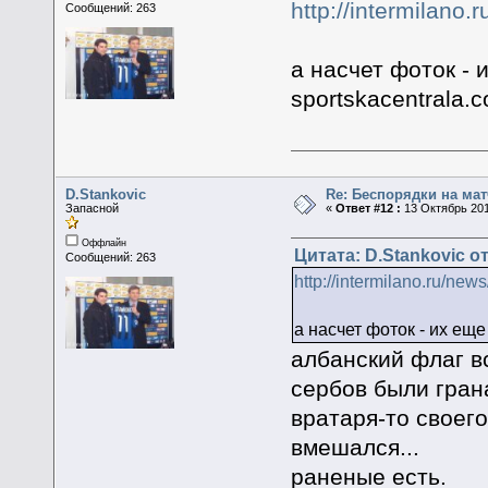
http://intermilano
Сообщений: 263
а насчет фоток -
sportskacentrala.
D.Stankovic
Re: Беспорядки на мат
Запасной
«
Ответ #12 :
13 Октябрь 201
Оффлайн
Цитата: D.Stankovic от
Сообщений: 263
http://intermilano.ru/ne
а насчет фоток - их еще
албанский флаг вс
сербов были гран
вратаря-то своег
вмешался...
раненые есть.