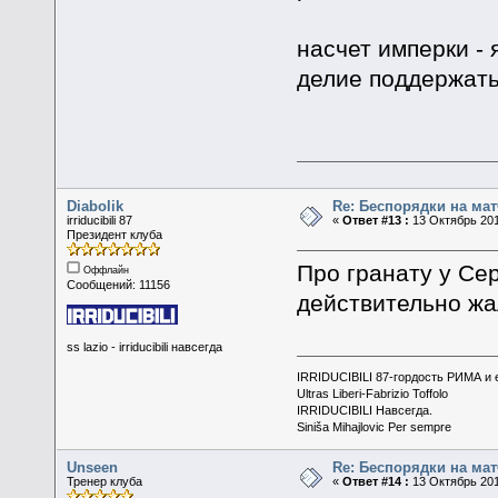
насчет имперки - 
делие поддержать
Diabolik
Re: Беспорядки на мат
irriducibili 87
«
Ответ #13 :
13 Октябрь 201
Президент клуба
Про гранату у Се
Оффлайн
Сообщений: 11156
действительно жа
ss lazio - irriducibili навсегда
IRRIDUCIBILI 87-гордость РИМА и
Ultras Liberi-Fabrizio Toffolo
IRRIDUCIBILI Навсегда.
Siniša Mihajlovic Per sempre
Unseen
Re: Беспорядки на мат
Тренер клуба
«
Ответ #14 :
13 Октябрь 201