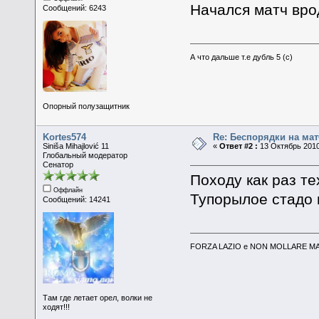
Начался матч вро
Сообщений: 6243
А что дальше т.е дубль 5 (с)
Опорный полузащитник
Kortes574
Re: Беспорядки на мат
Siniša Mihajlović 11
«
Ответ #2 :
13 Октябрь 2010
Глобальный модератор
Сенатор
Походу как раз т
Оффлайн
Тупорылое стадо 
Сообщений: 14241
FORZA LAZIO e NON MOLLARE MAI
Там где летает орел, волки не
ходят!!!