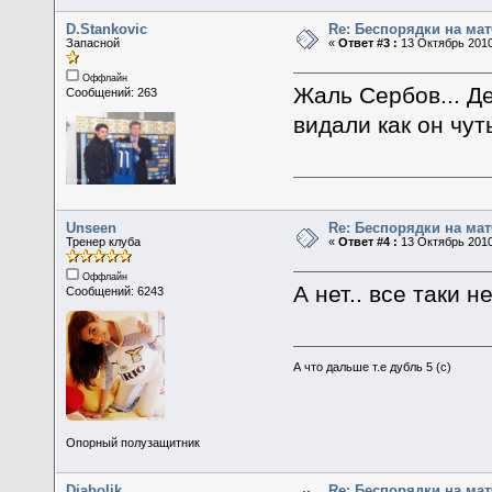
D.Stankovic
Re: Беспорядки на мат
Запасной
«
Ответ #3 :
13 Октябрь 2010
Оффлайн
Жаль Сербов... Де
Сообщений: 263
видали как он чут
Unseen
Re: Беспорядки на мат
Тренер клуба
«
Ответ #4 :
13 Октябрь 2010
Оффлайн
А нет.. все таки 
Сообщений: 6243
А что дальше т.е дубль 5 (с)
Опорный полузащитник
Diabolik
Re: Беспорядки на мат