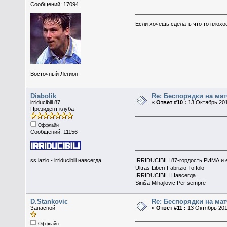
Сообщений: 17094
Если хочешь сделать что то плохо
Восточный Легион
Diabolik
Re: Беспорядки на мат
irriducibili 87
«
Ответ #10 :
13 Октябрь 201
Президент клуба
Оффлайн
Сообщений: 11156
ss lazio - irriducibili навсегда
IRRIDUCIBILI 87-гордость РИМА и
Ultras Liberi-Fabrizio Toffolo
IRRIDUCIBILI Навсегда.
Siniša Mihajlovic Per sempre
D.Stankovic
Re: Беспорядки на мат
Запасной
«
Ответ #11 :
13 Октябрь 2010
Оффлайн