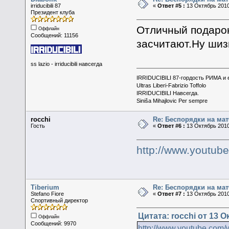
irriducibili 87
«
Ответ #5 :
13 Октябрь 2010
Президент клуба
Отличный подарок
Оффлайн
Сообщений: 11156
засчитают.Ну шиз
ss lazio - irriducibili навсегда
IRRIDUCIBILI 87-гордость РИМА и
Ultras Liberi-Fabrizio Toffolo
IRRIDUCIBILI Навсегда.
Siniša Mihajlovic Per sempre
rocchi
Re: Беспорядки на мат
Гость
«
Ответ #6 :
13 Октябрь 2010
http://www.youtu
Tiberium
Re: Беспорядки на мат
Stefano Fiore
«
Ответ #7 :
13 Октябрь 2010
Спортивный директор
Цитата: rocchi от 13 О
Оффлайн
Сообщений: 9970
http://www.youtube.com