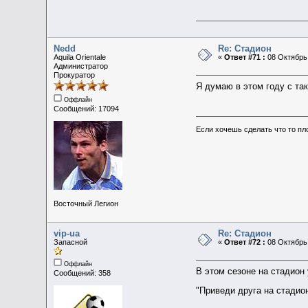
Nedd
Re: Стадион
Aquila Orientale
«
Ответ #71 :
08 Октябрь 
Администратор
Прокуратор
Я думаю в этом году с та
Оффлайн
Сообщений: 17094
Если хочешь сделать что то пл
Восточный Легион
vip-ua
Re: Стадион
Запасной
«
Ответ #72 :
08 Октябрь 
Оффлайн
В этом сезоне на стадион
Сообщений: 358
"Приведи друга на стадио