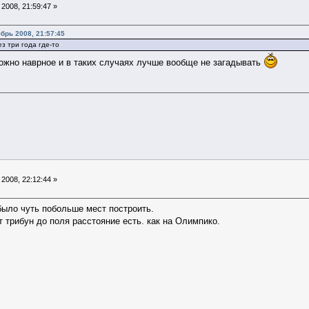
2008, 21:59:47 »
ябрь 2008, 21:57:45
з три года где-то
ожно наврное и в таких случаях лучше вообще не загадывать
2008, 22:12:44 »
было чуть побольше мест построить.
 трибун до поля расстояние есть. как на Олимпико.