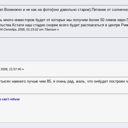
т.Возможно и не как на фото(оно давольно старое).Питание от солнечно
ень много инвесторов будет от которых мы получим более 50 лямов евр
льства.Кстати наш стадио скорее всего будет распоагаться в центре Рим
4 Октябрь 2008, 01:23:02 от Tiberium
»
2008, 21:57:45 »
ысяч намного лучше чем 85, я очень рад, жаль, что онбудет построен че
 can't refuse