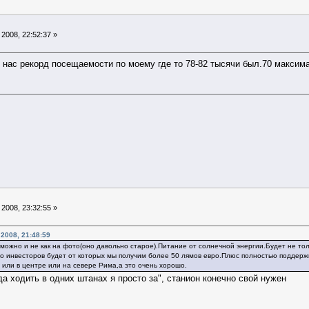
2008, 22:52:37 »
у нас рекорд посещаемости по моему где то 78-82 тысячи был.70 максим
2008, 23:32:55 »
 2008, 21:48:59
можно и не как на фото(оно давольно старое).Питание от солнечной энергии.Будет не то
ого инвесторов будет от которых мы получим более 50 лямов евро.Плюс полностью поддерж
я или в центре или на севере Рима,а это очень хорошо.
а ходить в одних штанах я просто за", станион конечно свой нужен