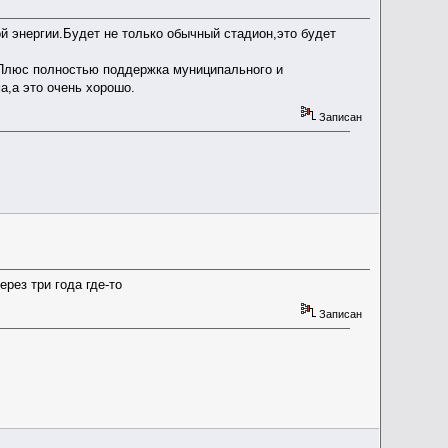
й энергии.Будет не только обычный стадион,это будет
о.Плюс полностью поддержка муниципального и
а,а это очень хорошо.
Записан
рез три года где-то
Записан