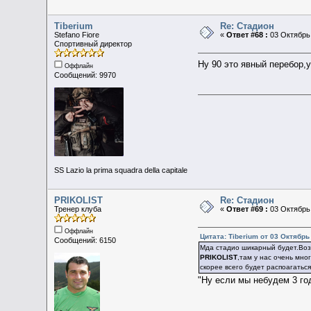
Tiberium
Re: Стадион
Stefano Fiore
«
Ответ #68 :
03 Октябрь 
Спортивный директор
Ну 90 это явный перебор,
Оффлайн
Сообщений: 9970
SS Lazio la prima squadra della capitale
PRIKOLIST
Re: Стадион
Тренер клуба
«
Ответ #69 :
03 Октябрь 
Оффлайн
Цитата: Tiberium от 03 Октябрь
Сообщений: 6150
Мда стадио шикарный будет.Воз
PRIKOLIST
,там у нас очень мн
скорее всего будет распоагатьс
"Ну если мы небудем 3 год