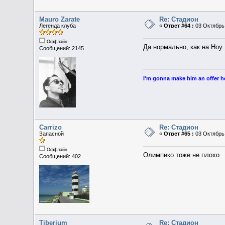
Mauro Zarate
Re: Стадион
Легенда клуба
«
Ответ #64 :
03 Октябрь 
Оффлайн
Да нормально, как на Ноу
Сообщений: 2145
I'm gonna make him an offer he
Carrizo
Re: Стадион
Запасной
«
Ответ #65 :
03 Октябрь 
Оффлайн
Олимпико тоже не плохо
Сообщений: 402
Tiberium
Re: Стадион