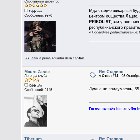
Спортивный директор
Мда стадио шикарный буде
Оффлайн
Сообщений: 9970
центром общества Лацио.
PRIKOLIST
,там у нас оч
республиканского правите
«
Последнее редактирование: 0
SS Lazio la prima squadra della capitale
Mauro Zarate
Re: Стадион
Легенда клуба
«
Ответ #61 :
03 Октябрь 
Оффлайн
Лучше не придумаешь, 55 т
Сообщений: 2145
I'm gonna make him an offer he
Tiberium
Re: Стадион