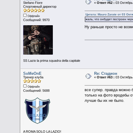
Stefano Fiore
«
Ответ #62 :
03 Октябрь 
Спортивный директор
Цитата: Mauro Zarate от 03 Окт
Оффлайн
жаль, что онбудет построен чере
Сообщений: 9970
Ну раньше просто не возм
SS Lazio la prima squadra della capitale
SoMeOnE
Re: Стадион
Тренер клуба
«
Ответ #63 :
03 Октябрь 
Оффлайн
все супер. правда можно 
Сообщений: 5688
только на фото вродебы от
лучше бы их не было.
A ROMA SOLO LA LAZIO!