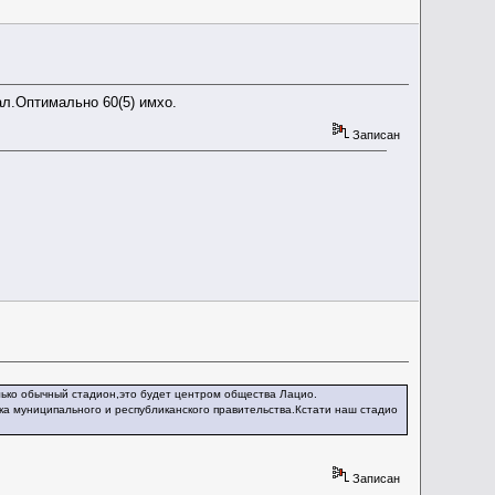
ал.Оптимально 60(5) имхо.
Записан
лько обычный стадион,это будет центром общества Лацио.
ка муниципального и республиканского правительства.Кстати наш стадио
Записан