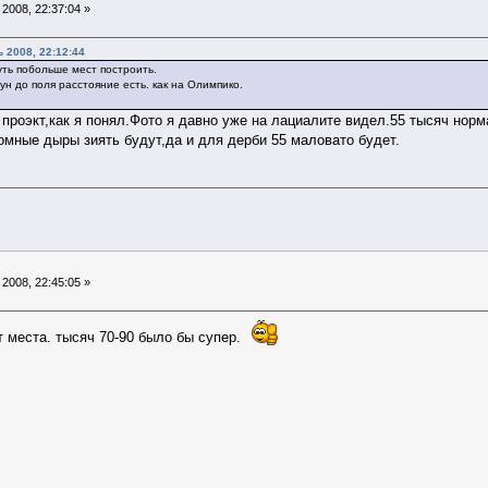
2008, 22:37:04 »
 2008, 22:12:44
уть побольше мест построить.
ун до поля расстояние есть. как на Олимпико.
проэкт,как я понял.Фото я давно уже на лациалите видел.55 тысяч норм
ромные дыры зиять будут,да и для дерби 55 маловато будет.
2008, 22:45:05 »
 места. тысяч 70-90 было бы супер.