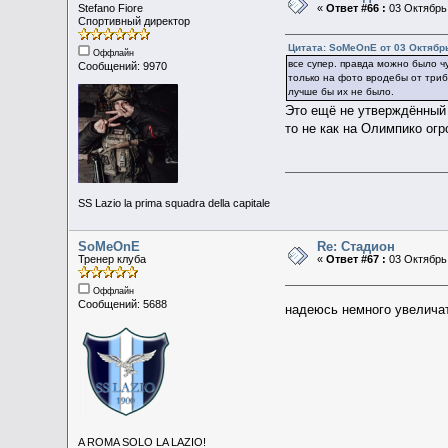
Stefano Fiore
«
Ответ #66 :
03 Октябрь 
Спортивный директор
Цитата: SoMeOnE от 03 Октябрь
Оффлайн
все супер. правда можно было ч
Сообщений: 9970
только на фото вродебы от триб
лучше бы их не было.
Это ещё не утверждённый 
то не как на Олимпико ог
SS Lazio la prima squadra della capitale
SoMeOnE
Re: Стадион
Тренер клуба
«
Ответ #67 :
03 Октябрь 
Оффлайн
Сообщений: 5688
надеюсь немного увеличат
A ROMA SOLO LA LAZIO!