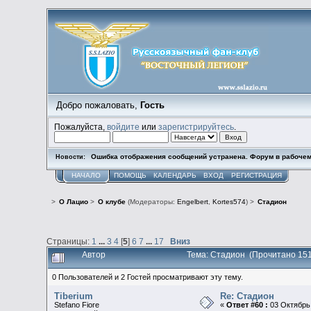
Добро пожаловать,
Гость
Пожалуйста,
войдите
или
зарегистрируйтесь
.
Ошибка отображения сообщений устранена. Форум в рабочем
Новости:
НАЧАЛО
ПОМОЩЬ
КАЛЕНДАРЬ
ВХОД
РЕГИСТРАЦИЯ
>
О Лацио
>
О клубе
(Модераторы:
Engelbert
,
Kortes574
) >
Стадион
Страницы:
1
...
3
4
[
5
]
6
7
...
17
Вниз
Автор
Тема: Стадион (Прочитано 151
0 Пользователей и 2 Гостей просматривают эту тему.
Tiberium
Re: Стадион
Stefano Fiore
«
Ответ #60 :
03 Октябрь 