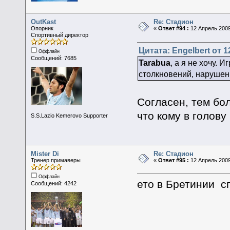
OutKast
Re: Стадион
Опорник
«
Ответ #94 :
12 Апрель 2009
Спортивный директор
Цитата: Engelbert от 1
Оффлайн
Сообщений: 7685
Tarabua
, а я не хочу. 
столкновений, нарушени
Согласен, тем бо
что кому в голову
S.S.Lazio Kemerovo Supporter
Mister Di
Re: Стадион
Тренер примаверы
«
Ответ #95 :
12 Апрель 2009
Оффлайн
ето в Бретинии с
Сообщений: 4242