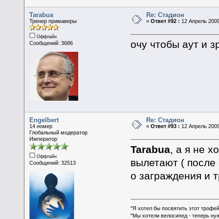
Tarabua
Re: Стадион
Тренер примаверы
«
Ответ #92 :
12 Апрель 2009
Оффлайн
очу чтобы аут и 
Сообщений: 3686
Engelbert
Re: Стадион
14 номер
«
Ответ #93 :
12 Апрель 2009
Глобальный модератор
Император
Tarabua
, а я не 
Оффлайн
вылетают ( после
Сообщений: 32513
о заграждения и 
"Я хотел бы посвятить этот трофей
"Мы хотели велосипед - теперь ну