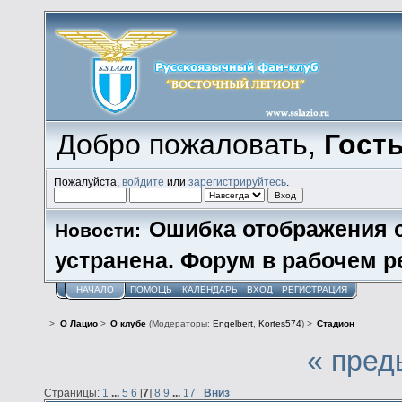
Добро пожаловать,
Гост
Пожалуйста,
войдите
или
зарегистрируйтесь
.
Ошибка отображения 
Новости:
устранена. Форум в рабочем р
НАЧАЛО
ПОМОЩЬ
КАЛЕНДАРЬ
ВХОД
РЕГИСТРАЦИЯ
>
О Лацио
>
О клубе
(Модераторы:
Engelbert
,
Kortes574
) >
Стадион
« пред
Страницы:
1
...
5
6
[
7
]
8
9
...
17
Вниз