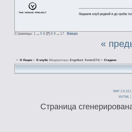
Лациале клуб родной я до гроба тол
Страницы:
1
...
5
6
[
7
]
8
9
...
17
Вверх
« пред
>
О Лацио
>
О клубе
(Модераторы:
Engelbert
,
Kortes574
) >
Стадион
SMF 2.0.15
|
XHTML
Страница сгенерирована 