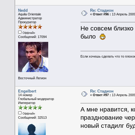
Nedd
Re: Стадион
Aquila Orientale
«
Ответ #96 :
13 Апрель 2009
Администратор
Прокуратор
Не совсем близко 
Оффлайн
было
Сообщений: 17094
Если хочешь сделать что то плохо
Восточный Легион
Engelbert
Re: Стадион
14 номер
«
Ответ #97 :
13 Апрель 2009,
Глобальный модератор
Император
А мне нравится, к
Оффлайн
празднование чере
Сообщений: 32513
новый стадилг буд