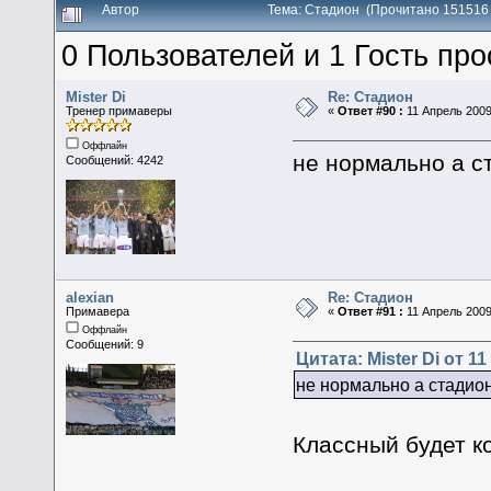
Автор
Тема: Стадион (Прочитано 151516 
0 Пользователей и 1 Гость про
Mister Di
Re: Стадион
Тренер примаверы
«
Ответ #90 :
11 Апрель 2009,
Оффлайн
не нормально а с
Сообщений: 4242
alexian
Re: Стадион
Примавера
«
Ответ #91 :
11 Апрель 2009,
Оффлайн
Сообщений: 9
Цитата: Mister Di от 1
не нормально а стадио
Классный будет ко