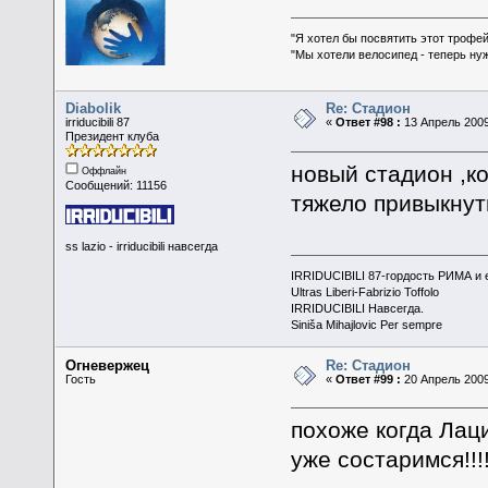
"Я хотел бы посвятить этот трофей
"Мы хотели велосипед - теперь ну
Diabolik
Re: Стадион
irriducibili 87
«
Ответ #98 :
13 Апрель 2009
Президент клуба
новый стадион ,ко
Оффлайн
Сообщений: 11156
тяжело привыкнуть
ss lazio - irriducibili навсегда
IRRIDUCIBILI 87-гордость РИМА и
Ultras Liberi-Fabrizio Toffolo
IRRIDUCIBILI Навсегда.
Siniša Mihajlovic Per sempre
Огневержец
Re: Стадион
Гость
«
Ответ #99 :
20 Апрель 2009
похоже когда Лац
уже состаримся!!!