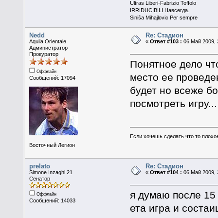
Ultras Liberi-Fabrizio Toffolo
IRRIDUCIBILI Навсегда.
Siniša Mihajlovic Per sempre
Nedd
Re: Стадион
Aquila Orientale
«
Ответ #103 :
06 Май 2009, 
Администратор
Прокуратор
Понятное дело чт
Оффлайн
место ее проведе
Сообщений: 17094
будет но всеже б
посмотреть игру...
Если хочешь сделать что то плохо
Восточный Легион
prelato
Re: Стадион
Simone Inzaghi 21
«
Ответ #104 :
06 Май 2009, 
Сенатор
я думаю после 15 
Оффлайн
Сообщений: 14033
ета игра и соста