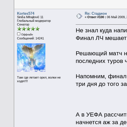
Kortes574
Re: Стадион
Siniša Mihajlović 11
«
Ответ #100 :
06 Май 2009, 
Глобальный модератор
Сенатор
Не знал куда нап
Оффлайн
Финал ЛЧ мешает
Сообщений: 14241
Решающий матч н
последних туров 
Напомним, финал 
Там где летает орел, волки не
ходят!!!
три дня до того 
А в УЕФА рассчит
начнется аж за д