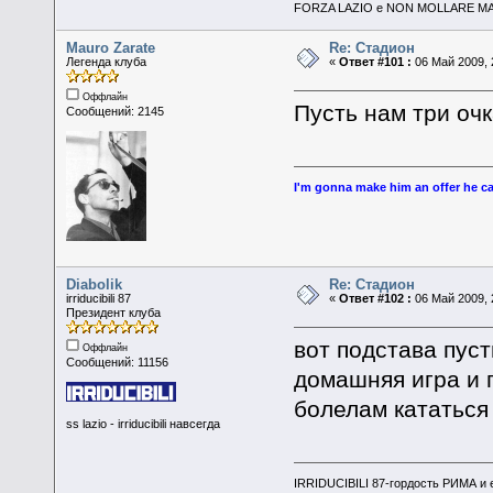
FORZA LAZIO e NON MOLLARE MAI
Mauro Zarate
Re: Стадион
Легенда клуба
«
Ответ #101 :
06 Май 2009, 
Оффлайн
Пусть нам три очк
Сообщений: 2145
I'm gonna make him an offer he ca
Diabolik
Re: Стадион
irriducibili 87
«
Ответ #102 :
06 Май 2009, 
Президент клуба
вот подстава пуст
Оффлайн
Сообщений: 11156
домашняя игра и 
болелам кататься
ss lazio - irriducibili навсегда
IRRIDUCIBILI 87-гордость РИМА и