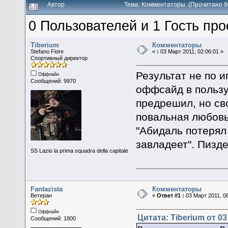
Автор
Тема: Комментаторы (Прочитано 9
0 Пользователей и 1 Гость про
Tiberium
Комментаторы
Stefano Fiore
«
:
03 Март 2011, 02:06:01 »
Спортивный директор
Результат не по и
Оффлайн
Сообщений: 9970
оффсайд в пользу
предрешил, но сво
повальная любовь
"Абидаль потерял 
завладеет". Пизд
SS Lazio la prima squadra della capitale
Fantazista
Комментаторы
Ветеран
«
Ответ #1 :
03 Март 2011, 08
Оффлайн
Цитата: Tiberium от 03
Сообщений: 1800