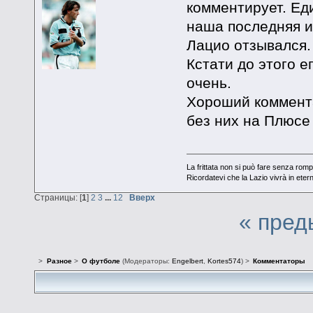
комментирует. Ед
наша последняя и
Лацио отзывался.
Кстати до этого 
очень.
Хороший коммента
без них на Плюс
La frittata non si può fare senza romp
Ricordatevi che la Lazio vivrà in eter
Страницы: [
1
]
2
3
...
12
Вверх
« пред
>
Разное
>
О футболе
(Модераторы:
Engelbert
,
Kortes574
) >
Комментаторы