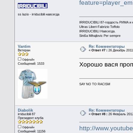
feature=player_
ss lazio - irriducibili навсегда
IRRIDUCIBILI 87-гордость РИМА и
Ultras Liberi-Fabrizio Toffolo
IRRIDUCIBILI Навсегда.
Siniša Mihajlovic Per sempre
Vantim
Re: Комментаторы
Ветеран
«
Ответ #7 :
26 Декабрь 2011,
Оффлайн
Хорошо вася проп
Сообщений: 1533
SAY NO TO RACISM
Diabolik
Re: Комментаторы
irriducibili 87
«
Ответ #8 :
26 Февраль 2012
Президент клуба
http://www.youtub
Оффлайн
Сообщений: 11156