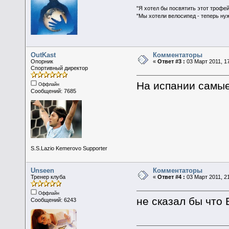
"Я хотел бы посвятить этот трофей
"Мы хотели велосипед - теперь ну
OutKast
Комментаторы
Опорник
«
Ответ #3 :
03 Март 2011, 17
Спортивный директор
На испании самые
Оффлайн
Сообщений: 7685
S.S.Lazio Kemerovo Supporter
Unseen
Комментаторы
Тренер клуба
«
Ответ #4 :
03 Март 2011, 21
Оффлайн
не сказал бы что
Сообщений: 6243