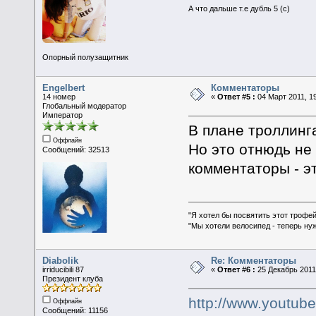
А что дальше т.е дубль 5 (с)
Опорный полузащитник
Engelbert
Комментаторы
14 номер
«
Ответ #5 :
04 Март 2011, 19
Глобальный модератор
Император
В плане троллинг
Оффлайн
Но это отнюдь не
Сообщений: 32513
комментаторы - эт
"Я хотел бы посвятить этот трофей
"Мы хотели велосипед - теперь ну
Diabolik
Re: Комментаторы
irriducibili 87
«
Ответ #6 :
25 Декабрь 2011,
Президент клуба
http://www.youtub
Оффлайн
Сообщений: 11156