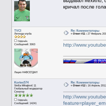
выдавал нехило, 
кричал после го
TVCI
Re: Комментаторы
Легенда клуба
«
Ответ #11 :
27 Февраль 201
Оффлайн
http://www.youtu
Сообщений: 3063
Лацио НАВСЕГДА!!!
Kortes574
Re: Комментаторы
Siniša Mihajlović 11
«
Ответ #12 :
16 Апрель 2012
Глобальный модератор
Сенатор
http://www.youtub
Оффлайн
feature=player_e
Сообщений: 14241