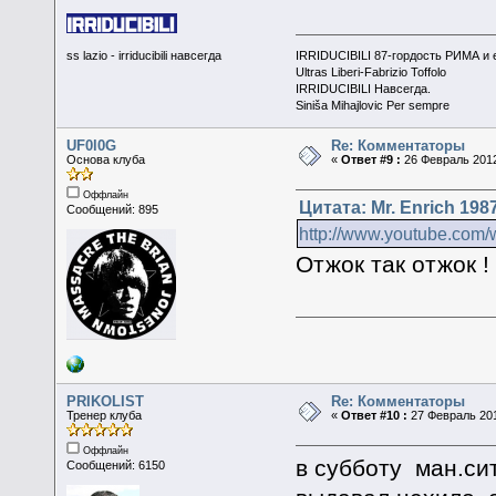
ss lazio - irriducibili навсегда
IRRIDUCIBILI 87-гордость РИМА и
Ultras Liberi-Fabrizio Toffolo
IRRIDUCIBILI Навсегда.
Siniša Mihajlovic Per sempre
UF0l0G
Re: Комментаторы
Основа клуба
«
Ответ #9 :
26 Февраль 2012
Оффлайн
Цитата: Mr. Enrich 198
Сообщений: 895
http://www.youtube.com
Отжок так отжок !
PRIKOLIST
Re: Комментаторы
Тренер клуба
«
Ответ #10 :
27 Февраль 201
Оффлайн
в субботу ман.сит
Сообщений: 6150