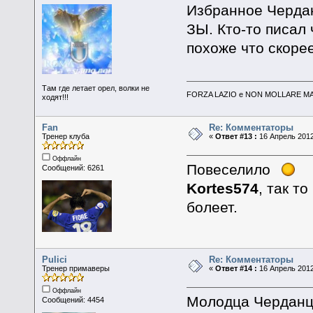
Избранное Черда
ЗЫ. Кто-то писал 
похоже что скоре
Там где летает орел, волки не
FORZA LAZIO e NON MOLLARE MAI
ходят!!!
Fan
Re: Комментаторы
Тренер клуба
«
Ответ #13 :
16 Апрель 2012
Оффлайн
Повеселило
Сообщений: 6261
Kortes574
, так т
болеет.
Pulici
Re: Комментаторы
Тренер примаверы
«
Ответ #14 :
16 Апрель 2012
Оффлайн
Молодца Черданце
Сообщений: 4454