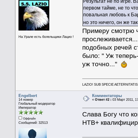
Результат не по игре. 
первом тайме, не то чт
повальная любовь к Ба
но это ничего, он же та
Примеру смотрю ч
На Урале есть болельщики Лацио !
прослеживается...
подобных речей ст
было: " Уж теперь-
уж точно..."
LAZIO! SUB SPECIE AETERNITATIS 
Engelbert
Комментаторы
14 номер
«
Ответ #2 :
03 Март 2011, 17
Глобальный модератор
Император
Слава Богу что к
Оффлайн
НТВ+ квалифицир
Сообщений: 32513