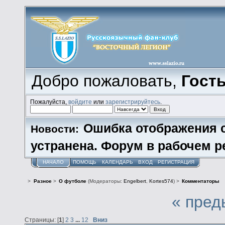
Добро пожаловать,
Гост
Пожалуйста,
войдите
или
зарегистрируйтесь
.
Ошибка отображения 
Новости:
устранена. Форум в рабочем р
НАЧАЛО
ПОМОЩЬ
КАЛЕНДАРЬ
ВХОД
РЕГИСТРАЦИЯ
>
Разное
>
О футболе
(Модераторы:
Engelbert
,
Kortes574
) >
Комментаторы
« пред
Страницы: [
1
]
2
3
...
12
Вниз