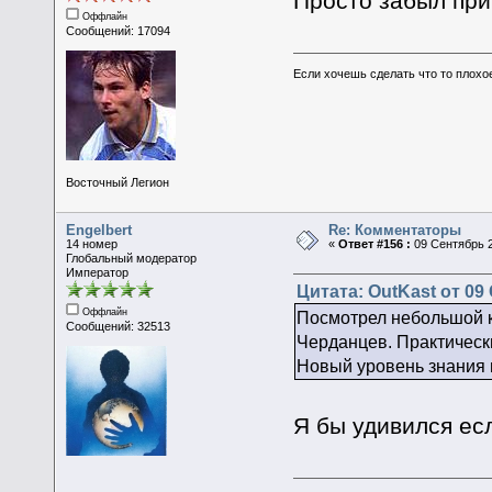
Просто забыл при
Оффлайн
Сообщений: 17094
Если хочешь сделать что то плохо
Восточный Легион
Engelbert
Re: Комментаторы
14 номер
«
Ответ #156 :
09 Сентябрь 2
Глобальный модератор
Император
Цитата: OutKast от 09
Оффлайн
Посмотрел небольшой к
Сообщений: 32513
Черданцев. Практически
Новый уровень знания 
Я бы удивился есл