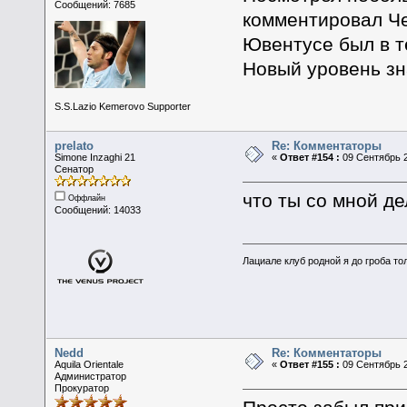
Сообщений: 7685
комментировал Че
Ювентусе был в т
Новый уровень зн
S.S.Lazio Kemerovo Supporter
prelato
Re: Комментаторы
Simone Inzaghi 21
«
Ответ #154 :
09 Сентябрь 2
Сенатор
что ты со мной д
Оффлайн
Сообщений: 14033
Лациале клуб родной я до гроба тол
Nedd
Re: Комментаторы
Aquila Orientale
«
Ответ #155 :
09 Сентябрь 2
Администратор
Прокуратор