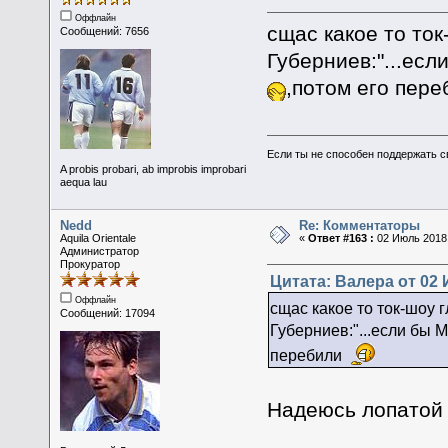
Оффлайн
сщас какое то то
Сообщений: 7656
Губерниев:"...есл
,потом его пер
Если ты не способен поддержать с
A probis probari, ab improbis improbari
aequa lau
Nedd
Re: Комментаторы
Aquila Orientale
«
Ответ #163 :
02 Июль 2018,
Администратор
Прокуратор
Цитата: Валера от 02 
Оффлайн
сщас какое то ток-шоу 
Сообщений: 17094
Губерниев:"...если бы 
перебили
Надеюсь лопатой