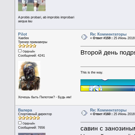
A probis probari, ab improbis improbari
aequa lau
Pilot
Re: Комментаторы
Хавбек
«
Ответ #159 :
25 Июнь 2018,
Тренер примаверы
Второй день подр
Оффлайн
Сообщений: 4241
This is the way.
Хочешь быть Пилотом? - Будь им!
Валера
Re: Комментаторы
Спортивный директор
«
Ответ #160 :
25 Июнь 2018,
Оффлайн
савин с занозины
Сообщений: 7656