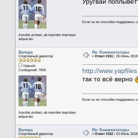
Уругвай поплывёт
Если ты не способен поддержать с
A probis probari, ab improbis improbari
aequa lau
Валера
Re: Комментаторы
Спортивный директор
«
Ответ #161 :
26 Июнь 2018,
Оффлайн
http://www.yapfi
Сообщений: 7656
так то всё верно
Если ты не способен поддержать с
A probis probari, ab improbis improbari
aequa lau
Валера
Re: Комментаторы
Спортивный директор
«
Ответ #162 :
02 Июль 2018,