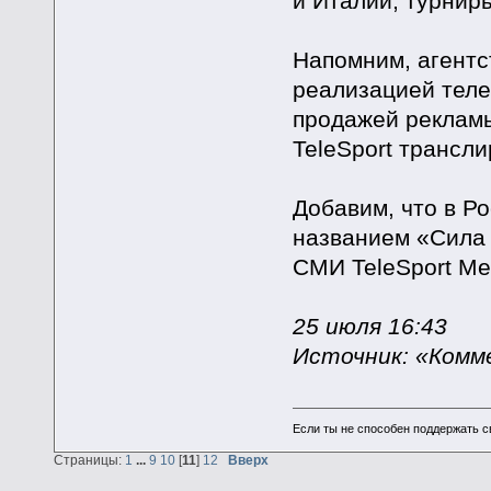
и Италии, турнир
Напомним, агентст
реализацией теле
продажей рекламы
TeleSport трансл
Добавим, что в Р
названием «Сила 
СМИ TeleSport Med
25 июля 16:43
Источник: «Ком
Если ты не способен поддержать с
Страницы:
1
...
9
10
[
11
]
12
Вверх