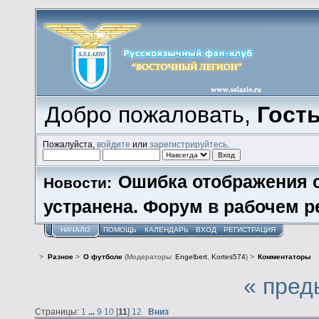
Добро пожаловать,
Гост
Пожалуйста,
войдите
или
зарегистрируйтесь
.
Ошибка отображения 
Новости:
устранена. Форум в рабочем р
НАЧАЛО
ПОМОЩЬ
КАЛЕНДАРЬ
ВХОД
РЕГИСТРАЦИЯ
>
Разное
>
О футболе
(Модераторы:
Engelbert
,
Kortes574
) >
Комментаторы
« пред
Страницы:
1
...
9
10
[
11
]
12
Вниз