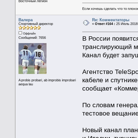
Восточный Легион
Если хочешь сделать что то плохо
Валера
Re: Комментаторы
Спортивный директор
«
Ответ #164 :
25 Июль 2018,
Оффлайн
В России появитс
Сообщений: 7656
транслирующий м
Канал будет запущ
Агентство TeleSp
кабеле и спутник
A probis probari, ab improbis improbari
aequa lau
сообщает «Комме
По словам генера
тестовое вещание
Новый канал план