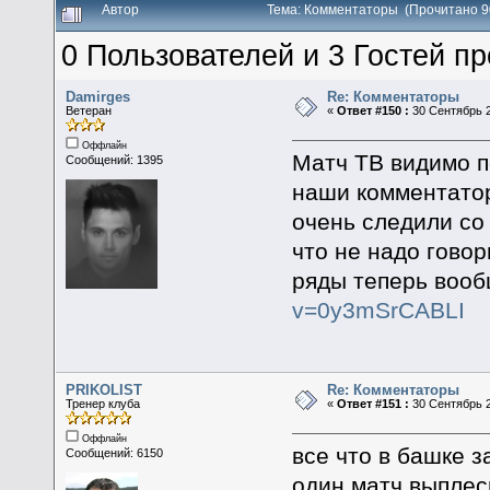
Автор
Тема: Комментаторы (Прочитано 9
0 Пользователей и 3 Гостей пр
Damirges
Re: Комментаторы
Ветеран
«
Ответ #150 :
30 Сентябрь 2
Оффлайн
Матч ТВ видимо п
Сообщений: 1395
наши комментаторы
очень следили со
что не надо гово
ряды теперь воо
v=0y3mSrCABLI
PRIKOLIST
Re: Комментаторы
Тренер клуба
«
Ответ #151 :
30 Сентябрь 2
Оффлайн
все что в башке 
Сообщений: 6150
один матч выпле