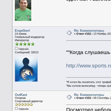
Engelbert
Re: Комментаторы
14 номер
«
Ответ #152 :
13 Ноябрь 201
Глобальный модератор
Император
Оффлайн
""Когда слушаешь
Сообщений: 32513
http://www.sports.
"Я хотел бы посвятить этот трофей
"Мы хотели велосипед - теперь ну
OutKast
Re: Комментаторы
Опорник
«
Ответ #153 :
09 Сентябрь 2
Спортивный директор
Посмотрел неболь
Оффлайн