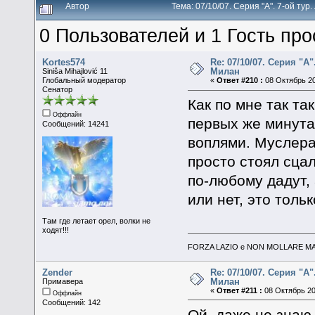
Автор
Тема: 07/10/07. Серия "А". 7-ой ту
0 Пользователей и 1 Гость про
Kortes574
Re: 07/10/07. Серия "А"
Милан
Siniša Mihajlović 11
Глобальный модератор
«
Ответ #210 :
08 Октябрь 20
Сенатор
Как по мне так та
Оффлайн
первых же минутах
Сообщений: 14241
воплями. Муслера
просто стоял сцал
по-любому дадут,
или нет, это тольк
Там где летает орел, волки не
ходят!!!
FORZA LAZIO e NON MOLLARE MAI
Zender
Re: 07/10/07. Серия "А"
Милан
Примавера
«
Ответ #211 :
08 Октябрь 20
Оффлайн
Сообщений: 142
Ой, даже не знаю.