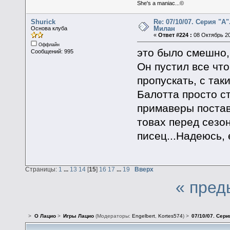
She's a maniac...©
Shurick
Re: 07/10/07. Серия "А"
Милан
Основа клуба
«
Ответ #224 :
08 Октябрь 20
Оффлайн
это было смешно,
Сообщений: 995
Он пустил все чт
пропускать, с та
Балотта просто с
примаверы постав
товах перед сезон
писец...Надеюсь, 
Страницы:
1
...
13
14
[
15
]
16
17
...
19
Вверх
« пред
>
О Лацио
>
Игры Лацио
(Модераторы:
Engelbert
,
Kortes574
) >
07/10/07. Сери