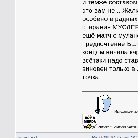
и темже составом
это вам не... Жал
особено в радных
старания МУСЛЕРЫ
ещё матч с мулано
предпочтение Бало
концом начала к
всётаки надо став
виновен только в 
точка.
Мы сделали зол
Уверен что мерде сделать
Engelbert
Re: 07/10/07. Серия "А"