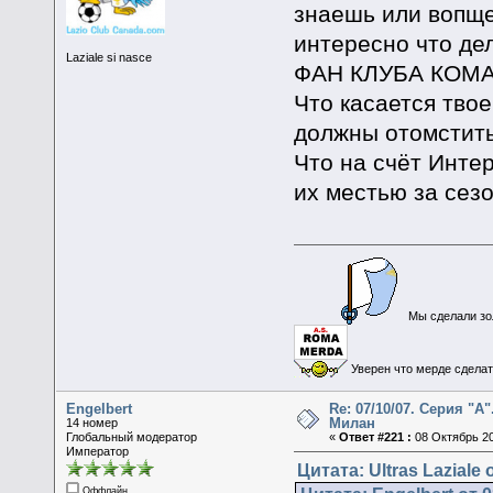
знаешь или вопще
интересно что де
Laziale si nasce
ФАН КЛУБА КОМ
Что касается твое
должны отомстить
Что на счёт Интер
их местью за сезо
Мы сделали зол
Уверен что мерде сделать
Engelbert
Re: 07/10/07. Серия "А"
Милан
14 номер
Глобальный модератор
«
Ответ #221 :
08 Октябрь 20
Император
Цитата: Ultras Laziale 
Оффлайн