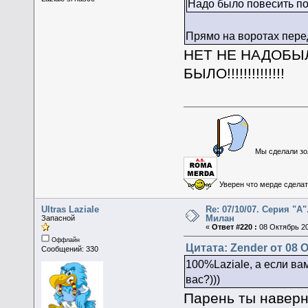
Надо было повесить по
Прямо на воротах перед
НЕТ НЕ НАДОБЫ
БЫЛО!!!!!!!!!!!!!!
Мы сделали зол
Уверен что мерде сделать
Ultras Laziale
Re: 07/10/07. Серия "А"
Милан
Запасной
«
Ответ #220 :
08 Октябрь 20
Оффлайн
Цитата: Zender от 08 О
Сообщений: 330
100%Laziale, а если вам
вас?)))
Парень ты наверн