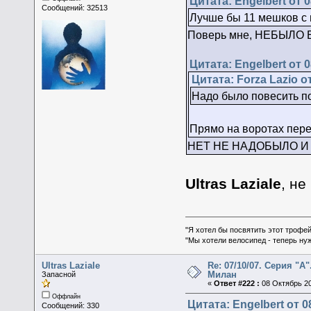
Цитата: Engelbert от 0
Сообщений: 32513
Лучше бы 11 мешков с 
Поверь мне, НЕБЫЛО БЫ ЛУЧШЕ
Цитата: Engelbert от 0
Цитата: Forza Lazio о
Надо было повесить по
Прямо на воротах перед
НЕТ НЕ НАДОБЫЛО И ВЕ
Ultras Laziale
, не
"Я хотел бы посвятить этот трофей
"Мы хотели велосипед - теперь ну
Ultras Laziale
Re: 07/10/07. Серия "А"
Милан
Запасной
«
Ответ #222 :
08 Октябрь 20
Оффлайн
Цитата: Engelbert от 0
Сообщений: 330