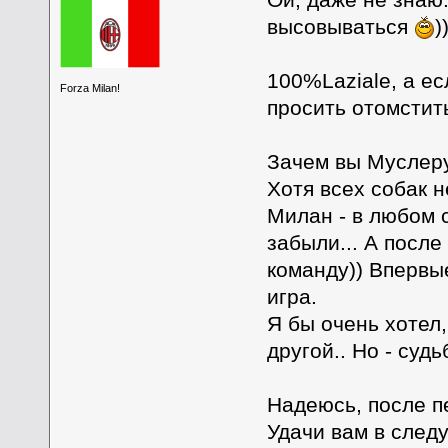
высовываться
)
100%Laziale, а ес
Forza Milan!
просить отомстить
Зачем вы Муслер
Хотя всех собак н
Милан - в любом 
забыли... А посл
команду)) Впервы
игра.
Я бы очень хотел
другой.. Но - суд
Надеюсь, после п
Удачи вам в сле