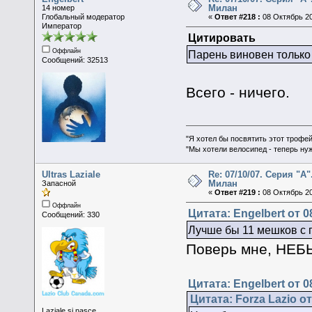
Милан
14 номер
Глобальный модератор
«
Ответ #218 :
08 Октябрь 20
Император
Цитировать
Оффлайн
Парень виновен только 
Сообщений: 32513
Всего - ничего.
"Я хотел бы посвятить этот трофей
"Мы хотели велосипед - теперь ну
Ultras Laziale
Re: 07/10/07. Серия "А"
Милан
Запасной
«
Ответ #219 :
08 Октябрь 20
Оффлайн
Цитата: Engelbert от 0
Сообщений: 330
Лучше бы 11 мешков с г
Поверь мне, НЕБЫЛО Б
Цитата: Engelbert от 0
Цитата: Forza Lazio от
Laziale si nasce