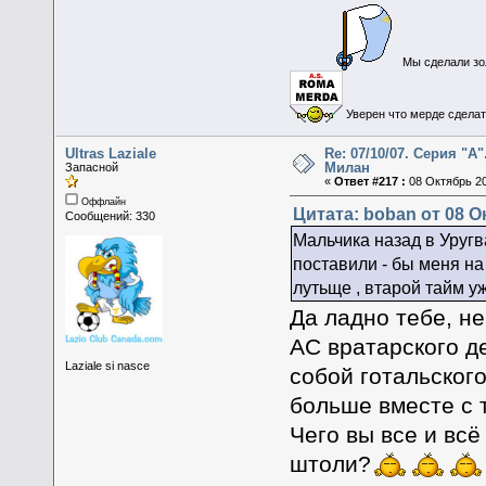
Мы сделали зол
Уверен что мерде сделать
Ultras Laziale
Re: 07/10/07. Серия "А"
Милан
Запасной
«
Ответ #217 :
08 Октябрь 20
Оффлайн
Цитата: boban от 08 О
Сообщений: 330
Мальчика назад в Уругва
поставили - бы меня на
лутьще , втарой тайм у
Да ладно тебе, не
АС вратарского де
Laziale si nasce
собой готальского
больше вместе с 
Чего вы все и всё
штоли?