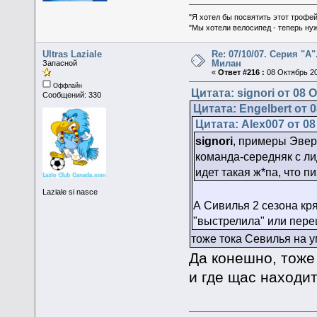
"Я хотел бы посвятить этот трофей
"Мы хотели велосипед - теперь ну
Ultras Laziale
Re: 07/10/07. Серия "А"
Милан
Запасной
«
Ответ #216 :
08 Октябрь 20
Оффлайн
Цитата: signori от 08 
Сообщений: 330
Цитата: Engelbert от 0
Цитата: Alex007 от 08
signori
, примеры Эвер
команда-середняк с ли
идет такая ж*па, что 
Laziale si nasce
А Сивилья 2 сезона кря
"выстрелила" или пере
тоже тока Севилья на у
Да конешно, тоже
и где щас находит