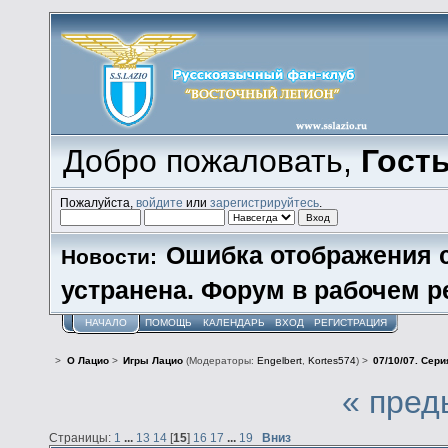
Добро пожаловать,
Гост
Пожалуйста,
войдите
или
зарегистрируйтесь
.
Ошибка отображения 
Новости:
устранена. Форум в рабочем р
НАЧАЛО
ПОМОЩЬ
КАЛЕНДАРЬ
ВХОД
РЕГИСТРАЦИЯ
>
О Лацио
>
Игры Лацио
(Модераторы:
Engelbert
,
Kortes574
) >
07/10/07. Сери
« пред
Страницы:
1
...
13
14
[
15
]
16
17
...
19
Вниз