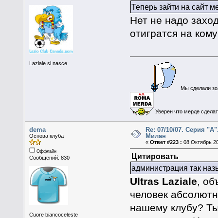
Теперь зайти на сайт ме
Нет не надо захо
отигратся на кому
Laziale si nasce
Мы сделали зол
Уверен что мерде сделать
dema
Re: 07/10/07. Серия "А"
Милан
Основа клуба
«
Ответ #223 :
08 Октябрь 20
Оффлайн
Цитировать
Сообщений: 830
администрация так н
Ultras Laziale
, об
человек абсолютн
нашему клубу? Ты
Cuore biancoceleste