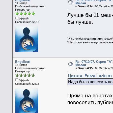
Милан
14 номер
Глобальный модератор
«
Ответ #214 :
08 Октябрь 20
Император
Лучше бы 11 мешк
Оффлайн
бы лучше.
Сообщений: 32513
"Я хотел бы посвятить этот трофей
"Мы хотели велосипед - теперь ну
Engelbert
Re: 07/10/07. Серия "А"
Милан
14 номер
Глобальный модератор
«
Ответ #215 :
08 Октябрь 20
Император
Цитата: Forza Lazio от
Оффлайн
Надо было повесить по
Сообщений: 32513
Прямо на воротах
повеселить публик