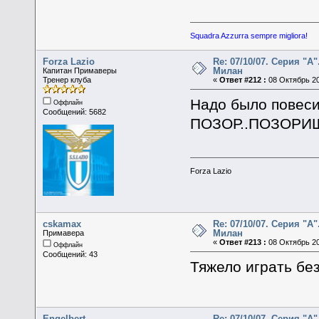
Squadra Azzurra sempre migliora!
Forza Lazio
Re: 07/10/07. Серия "А"
Милан
Капитан Примаверы
Тренер клуба
«
Ответ #212 :
08 Октябрь 20
Надо было повеси
Оффлайн
Сообщений: 5682
ПОЗОР..ПОЗОРИЩЕ
Forza Lazio
cskamax
Re: 07/10/07. Серия "А"
Милан
Примавера
«
Ответ #213 :
08 Октябрь 20
Оффлайн
Сообщений: 43
Тяжело играть бе
Engelbert
Re: 07/10/07. Серия "А"