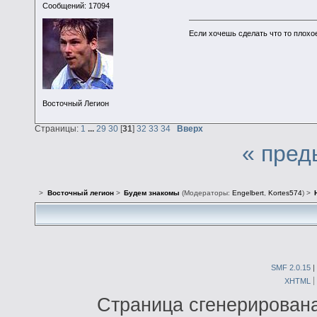
Сообщений: 17094
Если хочешь сделать что то плохо
Восточный Легион
Страницы:
1
...
29
30
[
31
]
32
33
34
Вверх
« пред
>
Восточный легион
>
Будем знакомы
(Модераторы:
Engelbert
,
Kortes574
) >
SMF 2.0.15
|
XHTML
Страница сгенерирована 