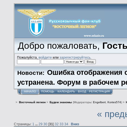
Добро пожаловать,
Гост
Пожалуйста,
войдите
или
зарегистрируйтесь
.
Ошибка отображения 
Новости:
устранена. Форум в рабочем р
НАЧАЛО
ПОМОЩЬ
КАЛЕНДАРЬ
ВХОД
РЕГИСТРАЦИЯ
>
Восточный легион
>
Будем знакомы
(Модераторы:
Engelbert
,
Kortes574
) >
« пред
Страницы:
1
...
29
30
[
31
]
32
33
34
Вниз