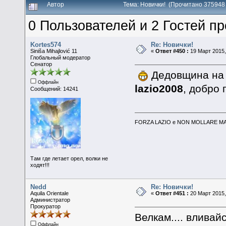
Автор
Тема: Новички! (Прочитано 375948
0 Пользователей и 2 Гостей пр
Kortes574
Re: Новички!
Siniša Mihajlović 11
«
Ответ #450 :
19 Март 2015,
Глобальный модератор
Сенатор
Дедовщина на 
Оффлайн
lazio2008
, добро
Сообщений: 14241
FORZA LAZIO e NON MOLLARE MAI
Там где летает орел, волки не
ходят!!!
Nedd
Re: Новички!
Aquila Orientale
«
Ответ #451 :
20 Март 2015,
Администратор
Прокуратор
Велкам.... вливайся
Оффлайн