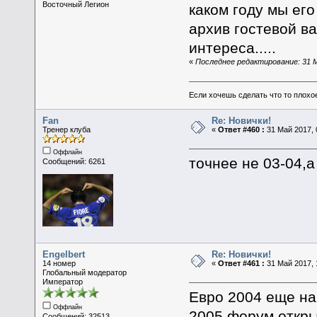
Восточный Легион
каком году мы его 
архив гостевой ва
интереса.....
«
Последнее редактирование: 31 М
Если хочешь сделать что то плохо
Fan
Re: Новички!
Тренер клуба
«
Ответ #460 :
31 Май 2017, 
Оффлайн
точнее не 03-04,а
Сообщений: 6261
Engelbert
Re: Новички!
14 номер
«
Ответ #461 :
31 Май 2017, 
Глобальный модератор
Император
Евро 2004 еще на 
Оффлайн
2005 форум откры
Сообщений: 32513