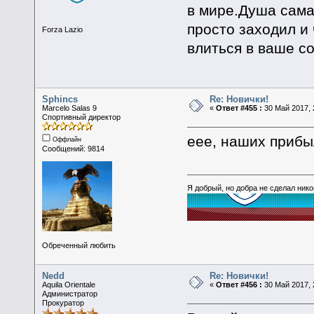
в мире.Душа сама
просто заходил и 
Forza Lazio
влиться в ваше с
Sphincs
Re: Новички!
Marcelo Salas 9
«
Ответ #455 :
30 Май 2017, 
Спортивный директор
еее, наших прибы
Оффлайн
Сообщений: 9814
Я добрый, но добра не сделал ник
Обреченный любить
Nedd
Re: Новички!
Aquila Orientale
«
Ответ #456 :
30 Май 2017, 
Администратор
Прокуратор