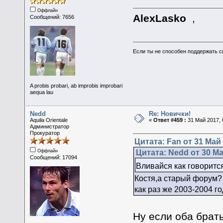
Оффлайн
AlexLasko
,
Сообщений: 7656
Если ты не способен поддержать с
A probis probari, ab improbis improbari
aequa lau
Nedd
Re: Новички!
Aquila Orientale
«
Ответ #459 :
31 Май 2017, 
Администратор
Прокуратор
Цитата: Fan от 31 Май 
Цитата: Nedd от 30 Ма
Оффлайн
Сообщений: 17094
Вливайся как говорит
Костя,а старый форум?
как раз же 2003-2004 го
Ну если оба брать