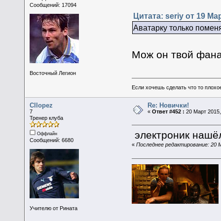
Сообщений: 17094
Цитата: seriy от 19 Мар
Аватарку только поменя
Мож он твой фа
Восточный Легион
Если хочешь сделать что то плохо
Cllopez
Re: Новички!
7
«
Ответ #452 :
20 Март 2015,
Тренер клуба
электроник нашё
Оффлайн
Сообщений: 6680
«
Последнее редактирование: 20 М
Учителю от Рината