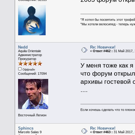
"Я хотел бы посвятить этот трофей
"Мы хотели велосипед - теперь ну
Nedd
Re: Новички!
Aquila Orientale
«
Ответ #462 :
31 Май 2017, 
Администратор
Прокуратор
У меня тоже как я
Оффлайн
что форум открылс
Сообщений: 17094
архивы гостевой 
....
Если хочешь сделать что то плохо
Восточный Легион
Sphincs
Re: Новички!
Marcelo Salas 9
«
Ответ #463 :
31 Май 2017, 