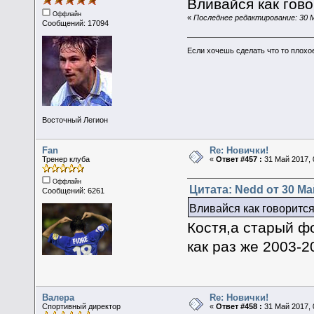
Вливайся как гов
Оффлайн
«
Последнее редактирование: 30 М
Сообщений: 17094
Если хочешь сделать что то плохо
Восточный Легион
Fan
Re: Новички!
Тренер клуба
«
Ответ #457 :
31 Май 2017, 
Оффлайн
Цитата: Nedd от 30 Май
Сообщений: 6261
Вливайся как говорит
Костя,а старый ф
как раз же 2003-2
Валера
Re: Новички!
Спортивный директор
«
Ответ #458 :
31 Май 2017, 