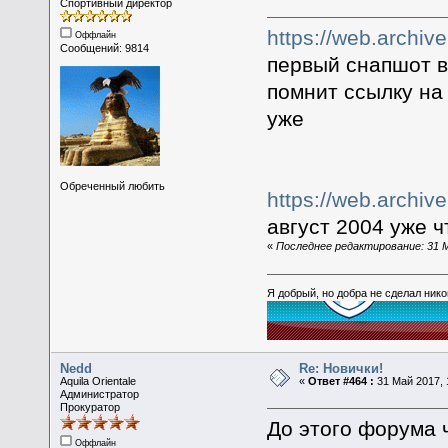
Спортивный директор
https://web.archiv
Оффлайн
Сообщений: 9814
первый снапшот в 
помнит ссылку на 
уже
Обреченный любить
https://web.archiv
август 2004 уже ч
«
Последнее редактирование: 31 Ма
Я добрый, но добра не сделал ник
Nedd
Re: Новички!
Aquila Orientale
«
Ответ #464 :
31 Май 2017, 
Администратор
Прокуратор
До этого форума ч
Оффлайн