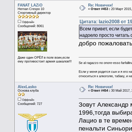
FANAT LAZiO
Re: Новички!
Hernan Crespo 10
«
Ответ #453 :
20 Март 2015,
Спортивный директор
Цитата: lazio2008 от 1
Оффлайн
Сообщений: 8061
Всем привет, если будет
надоело просто читать 
добро пожаловат
Даже один ОРЁЛ в поле воин,если
ему противостоит армия шакалов!!!
Se al ragazzo no onore-esso farfallina
Если у меня родится сын и я его н
относиться к алкоголю, табаку, и н
AlexLasko
Re: Новички!
Основа клуба
«
Ответ #454 :
30 Май 2017, 
Оффлайн
Зовут Александр м
Сообщений: 727
1996,тогда выбир
Лацио в те времен
пенальти Синьори