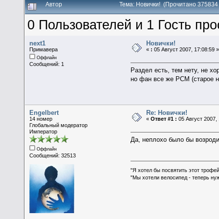
Автор
Тема: Новички! (Прочитано 375834
0 Пользователей и 1 Гость про
next1
Новички!
Примавера
«
:
05 Август 2007, 17:08:59 
Оффлайн
Сообщений: 1
Раздел есть, тем нету, не х
но фан все же РСМ (старое н
Engelbert
Re: Новички!
14 номер
«
Ответ #1 :
05 Август 2007, 
Глобальный модератор
Император
Да, неплохо было бы возроди
Оффлайн
Сообщений: 32513
"Я хотел бы посвятить этот трофей
"Мы хотели велосипед - теперь ну