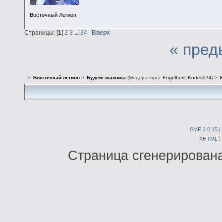
Восточный Легион
Страницы: [
1
]
2
3
...
34
Вверх
« пред
>
Восточный легион
>
Будем знакомы
(Модераторы:
Engelbert
,
Kortes574
) >
SMF 2.0.15
|
XHTML
Страница сгенерирована 