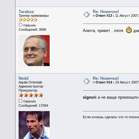
Tarabua
Re: Новички!
Тренер примаверы
«
Ответ #13 :
11 Август 2007,
Оффлайн
Сообщений: 3686
Анюта, привет , ляля
дав
Nedd
Re: Новички!
Aquila Orientale
«
Ответ #14 :
19 Август 2007,
Администратор
Прокуратор
signori
а че ваще произошло
Оффлайн
Сообщений: 17094
Если хочешь сделать что то плохо