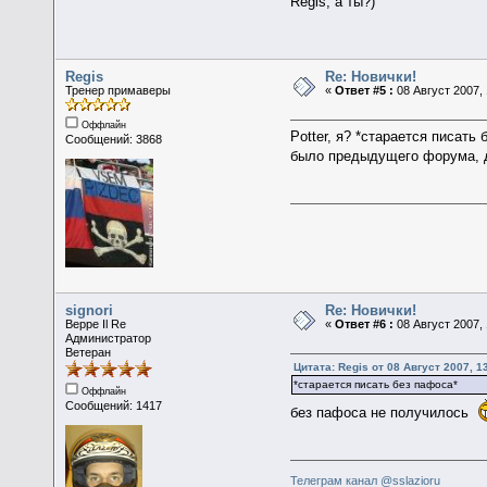
Regis, а ты?)
Regis
Re: Новички!
Тренер примаверы
«
Ответ #5 :
08 Август 2007, 
Оффлайн
Potter, я? *старается писать
Сообщений: 3868
было предыдущего форума, д
signori
Re: Новички!
Beppe Il Re
«
Ответ #6 :
08 Август 2007, 
Администратор
Ветеран
Цитата: Regis от 08 Август 2007, 1
*старается писать без пафоса*
Оффлайн
Сообщений: 1417
без пафоса не получилось
Телеграм канал @sslazioru