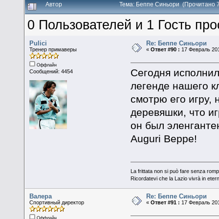
Автор
Тема: Беппе Синьори (Прочитано 7
0 Пользователей и 1 Гость про
Pulici
Re: Беппе Синьори
Тренер примаверы
«
Ответ #90 :
17 Февраль 201
Оффлайн
Сегодня исполнил
Сообщений: 4454
легенде нашего к
смотрю его игру, 
деревяшки, что иг
он был эленгантен
Auguri Beppe!
La frittata non si può fare senza romp
Ricordatevi che la Lazio vivrà in eter
Валера
Re: Беппе Синьори
Спортивный директор
«
Ответ #91 :
17 Февраль 201
Оффлайн