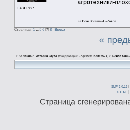
агротехники-плохо
EAGLES'77
Za Dom Spremni=U=Zakon
Страницы:
1
...
5
6
[
7
]
8
Вверх
« пред
>
О Лацио
>
История клуба
(Модераторы:
Engelbert
,
Kortes574
) >
Беппе Синь
SMF 2.0.15
|
XHTML
Страница сгенерирована 