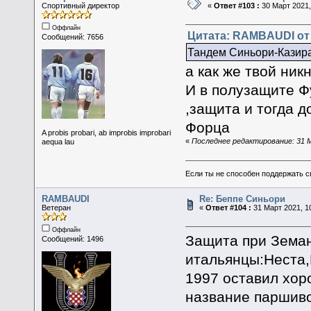
Спортивный директор
«
Ответ #103 :
30 Март 2021,
Оффлайн
Цитата: RAMBAUDI от 
Сообщений: 7656
Тандем Синьори-Казира
а как же твой ни
И в полузащите Ф
,защита и тогда 
Форца
A probis probari, ab improbis improbari
«
Последнее редактирование: 31 М
aequa lau
Если ты не способен поддержать с
RAMBAUDI
Re: Беппе Синьори
Ветеран
«
Ответ #104 :
31 Март 2021, 10
Оффлайн
Защита при Земан
Сообщений: 1496
итальянцы:Неста,
1997 оставил хор
название паршиво