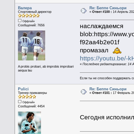
Валера
Re: Беппе Синьори
Спортивный директор
«
Ответ #100 :
14 Апрель 202
Оффлайн
наслаждаемся
Сообщений: 7656
blob:https://www.
f92aa4b2e01f
промазал
https://youtu.be/
«
Последнее редактирование: 14 А
A probis probari, ab improbis improbari
aequa lau
Если ты не способен поддержать с
Pulici
Re: Беппе Синьори
Тренер примаверы
«
Ответ #101 :
17 Февраль 20
Оффлайн
Сообщений: 4454
Сегодня исполнило