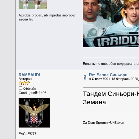
A probis probari, ab improbis improbari
aequa lau
Если ты не способен поддержать с
RAMBAUDI
Re: Беппе Синьори
Ветеран
«
Ответ #99 :
18 Февраль 2020,
Оффлайн
Тандем Синьори-К
Сообщений: 1496
Земана!
Za Dom Spremni=U=Zakon
EAGLES'77