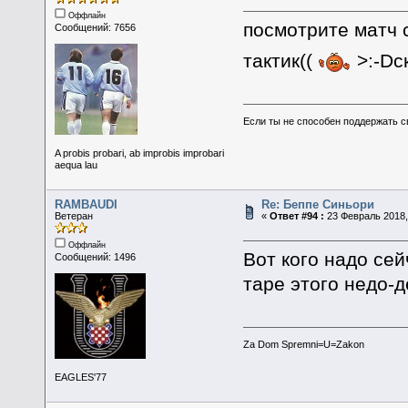
Оффлайн
посмотрите матч 
Сообщений: 7656
тактик((
>:-Dс
Если ты не способен поддержать с
A probis probari, ab improbis improbari
aequa lau
RAMBAUDI
Re: Беппе Синьори
Ветеран
«
Ответ #94 :
23 Февраль 2018,
Оффлайн
Вот кого надо се
Сообщений: 1496
таре этого недо-д
Za Dom Spremni=U=Zakon
EAGLES'77