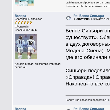
La frittata non si può fare senza romp
Ricordatevi che la Lazio vivrà in eter
Валера
Re: Беппе Синьори
Спортивный директор
«
Ответ #102 :
30 Март 2021,
Оффлайн
Беппе Синьори оп
Сообщений: 7656
существует». Обв
в двух договорны
Модена-Сиена). М
где его обвиняли
A probis probari, ab improbis improbari
aequa lau
Синьори поделилс
«Оправдан! Оправд
Наконец-то все к
Если ты не способен поддержать с
Валера
Re: Беппе Синьори