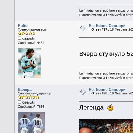
La frittata non si può fare senza romp
Ricordatevi che la Lazio vivrà in eter
Pulici
Re: Беппе Синьори
Тренер примаверы
«
Ответ #97 :
18 Февраль 202
Оффлайн
Сообщений: 4454
Вчера стукнуло 52
La frittata non si può fare senza romp
Ricordatevi che la Lazio vivrà in eter
Валера
Re: Беппе Синьори
Спортивный директор
«
Ответ #98 :
18 Февраль 202
Оффлайн
Легенда
Сообщений: 7656