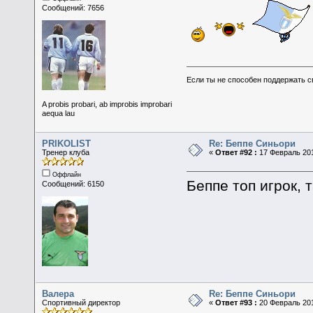
Сообщений: 7656
Если ты не способен поддержать с
A probis probari, ab improbis improbari
aequa lau
PRIKOLIST
Re: Беппе Синьори
Тренер клуба
«
Ответ #92 :
17 Февраль 201
Оффлайн
Беппе топ игрок, 
Сообщений: 6150
Валера
Re: Беппе Синьори
Спортивный директор
«
Ответ #93 :
20 Февраль 201