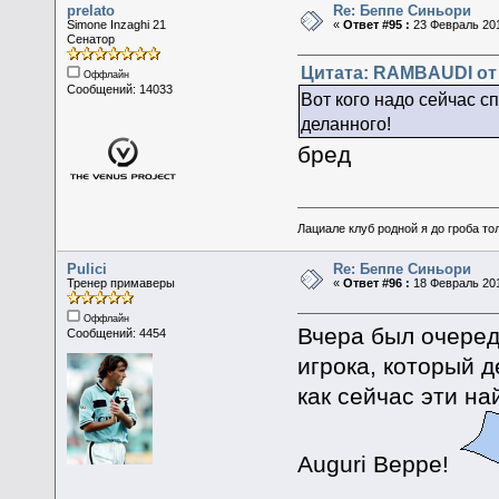
prelato
Re: Беппе Синьори
Simone Inzaghi 21
«
Ответ #95 :
23 Февраль 201
Сенатор
Цитата: RAMBAUDI от 
Оффлайн
Сообщений: 14033
Вот кого надо сейчас с
деланного!
бред
Лациале клуб родной я до гроба тол
Pulici
Re: Беппе Синьори
Тренер примаверы
«
Ответ #96 :
18 Февраль 201
Оффлайн
Вчера был очеред
Сообщений: 4454
игрока, который д
как сейчас эти на
Auguri Beppe!