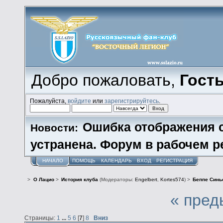
Добро пожаловать,
Гост
Пожалуйста,
войдите
или
зарегистрируйтесь
.
Ошибка отображения 
Новости:
устранена. Форум в рабочем р
НАЧАЛО
ПОМОЩЬ
КАЛЕНДАРЬ
ВХОД
РЕГИСТРАЦИЯ
>
О Лацио
>
История клуба
(Модераторы:
Engelbert
,
Kortes574
) >
Беппе Синь
« пред
Страницы:
1
...
5
6
[
7
]
8
Вниз