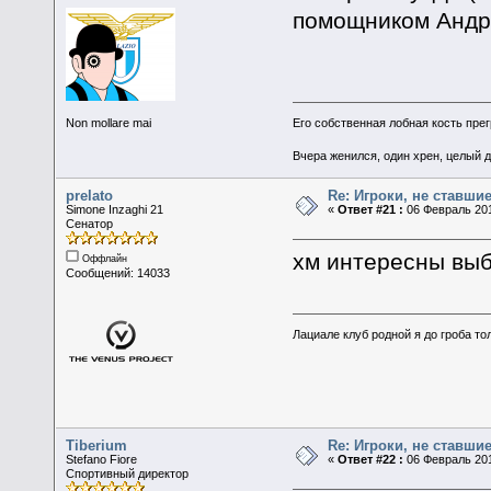
помощником Андр
Non mollare mai
Его собственная лобная кость пре
Вчера женился, один хрен, целый 
prelato
Re: Игроки, не ставш
Simone Inzaghi 21
«
Ответ #21 :
06 Февраль 201
Сенатор
хм интересны выб
Оффлайн
Сообщений: 14033
Лациале клуб родной я до гроба тол
Tiberium
Re: Игроки, не ставш
Stefano Fiore
«
Ответ #22 :
06 Февраль 201
Спортивный директор