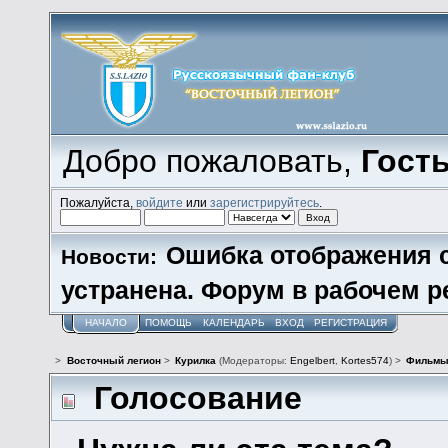
Добро пожаловать,
Гост
Пожалуйста,
войдите
или
зарегистрируйтесь
.
Ошибка отображения 
Новости:
устранена. Форум в рабочем р
НАЧАЛО
ПОМОЩЬ
КАЛЕНДАРЬ
ВХОД
РЕГИСТРАЦИЯ
>
Восточный легион
>
Курилка
(Модераторы:
Engelbert
,
Kortes574
) >
Фильм
Голосование