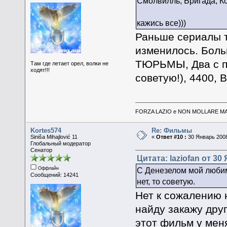
Смолвилль, Бригада, К
кажись все)))
Раньше сериалы т
изменилось. Боль
ТЮРЬМЫ, Два с п
Там где летает орел, волки не
ходят!!!
советую!), 4400, 
FORZA LAZIO e NON MOLLARE MAI
Kortes574
Re: Фильмы
Siniša Mihajlović 11
«
Ответ #10 :
30 Январь 2008
Глобальный модератор
Сенатор
Цитата: laziofan от 30
Оффлайн
С Денезелом мой любимы
Сообщений: 14241
нет, то советую.
Нет к сожалению н
найду закажу друг
этот фильм у мен