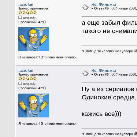
laziofan
Re: Фильмы
Тренер примаверы
«
Ответ #5 :
30 Январь 2008,
Оффлайн
а еще забыл филь
Сообщений: 4790
такого не снимал
"Я вобще-то человек не суеверный,
Я не виноват! Это пиво меня опоило!
laziofan
Re: Фильмы
Тренер примаверы
«
Ответ #6 :
30 Январь 2008, 
Оффлайн
Ну а из сериалов 
Сообщений: 4790
Одинокие средца,
кажись все)))
Я не виноват! Это пиво меня опоило!
"Я вобще-то человек не суеверный,