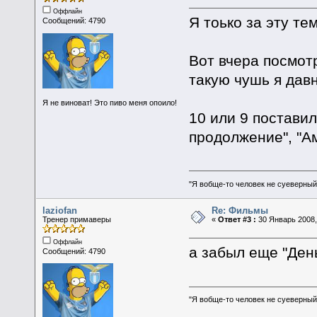
Оффлайн
Я тоько за эту тем
Сообщений: 4790
Вот вчера посмот
такую чушь я дав
Я не виноват! Это пиво меня опоило!
10 или 9 поставил
продолжение", "Ам
"Я вобще-то человек не суеверный,
laziofan
Re: Фильмы
Тренер примаверы
«
Ответ #3 :
30 Январь 2008,
Оффлайн
а забыл еще "Ден
Сообщений: 4790
"Я вобще-то человек не суеверный,