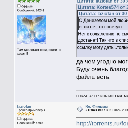
Цитата: laziofan от 30
Цитата: Kortes574 от 
Оффлайн
Сообщений: 14241
Цитата: laziofan от 3
С Денезелом мой любим
если нет, то советую.
Нет к сожалению не смо
достанет! Так что в сп
ссылку могу дать...тол
Там где летает орел, волки не
ходят!!!
да чем угодно мог
Буду очень благо
файла есть.
FORZA LAZIO e NON MOLLARE MAI
laziofan
Re: Фильмы
Тренер примаверы
«
Ответ #13 :
30 Январь 2008
Оффлайн
http://torrents.ru
Сообщений: 4790