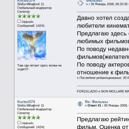
Kortes574
Фильмы
Siniša Mihajlović 11
«
:
30 Январь 2008, 00:33:35 
Глобальный модератор
Сенатор
Давно хотел созд
Оффлайн
любители кинема
Сообщений: 14241
Предлагаю здесь 
любимых фильмов
По поводу недавн
фильмов(желатель
По поводу актеров
Там где летает орел, волки не
ходят!!!
отношение к филь
«
Последнее редактирование: 30 Ян
FORZA LAZIO e NON MOLLARE MAI
Kortes574
Re: Фильмы
Siniša Mihajlović 11
«
Ответ #1 :
30 Январь 2008, 
Глобальный модератор
Сенатор
Предлагаю рейтин
Оффлайн
фильм. Оценка от
Сообщений: 14241