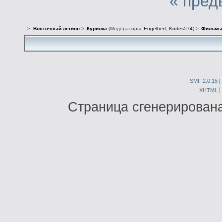
« пред
>
Восточный легион
>
Курилка
(Модераторы:
Engelbert
,
Kortes574
) >
Фильм
SMF 2.0.15
|
XHTML
Страница сгенерирована 