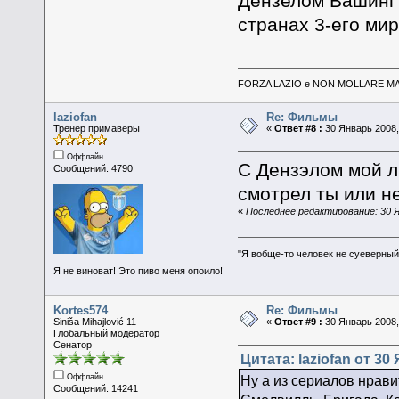
Дензелом Вашингт
странах 3-его мир
FORZA LAZIO e NON MOLLARE MAI
laziofan
Re: Фильмы
Тренер примаверы
«
Ответ #8 :
30 Январь 2008,
Оффлайн
С Дензэлом мой 
Сообщений: 4790
смотрел ты или нет
«
Последнее редактирование: 30 Ян
"Я вобще-то человек не суеверный,
Я не виноват! Это пиво меня опоило!
Kortes574
Re: Фильмы
Siniša Mihajlović 11
«
Ответ #9 :
30 Январь 2008,
Глобальный модератор
Сенатор
Цитата: laziofan от 30
Оффлайн
Ну а из сериалов нрави
Сообщений: 14241