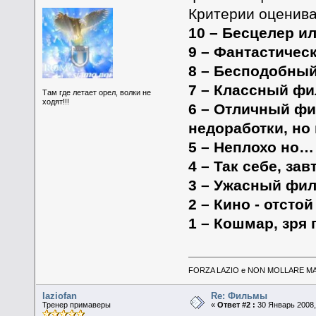
Критерии оценива
10 – Бесцелер и
9 – Фантастичес
8 – Бесподобны
7 – Классный ф
Там где летает орел, волки не
ходят!!!
6 – Отличный фи
недоработки, но
5 – Неплохо но…
4 – Так себе, за
3 – Ужасный фи
2 – Кино - отстой
1 – Кошмар, зря
FORZA LAZIO e NON MOLLARE MAI
laziofan
Re: Фильмы
Тренер примаверы
«
Ответ #2 :
30 Январь 2008,