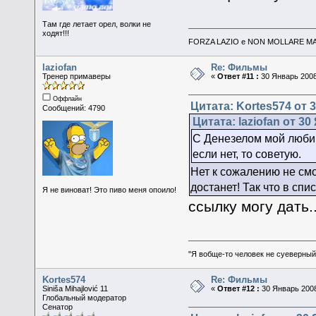
Там где летает орел, волки не
ходят!!!
FORZA LAZIO e NON MOLLARE MAI
laziofan
Re: Фильмы
Тренер примаверы
«
Ответ #11 :
30 Январь 2008,
Оффлайн
Цитата: Kortes574 от 3
Сообщений: 4790
Цитата: laziofan от 30
С Денезелом мой любим
если нет, то советую.
Нет к сожалению не смот
достанет! Так что в спи
Я не виноват! Это пиво меня опоило!
ссылку могу дать.
"Я вобще-то человек не суеверный,
Kortes574
Re: Фильмы
Siniša Mihajlović 11
«
Ответ #12 :
30 Январь 2008
Глобальный модератор
Сенатор