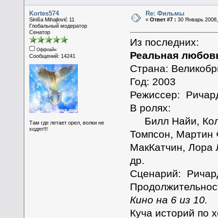
Kortes574
Re: Фильмы
Siniša Mihajlović 11
«
Ответ #7 :
30 Январь 2008,
Глобальный модератор
Сенатор
Из последних:
Оффлайн
Реальная любов
Сообщений: 14241
Страна: Великоб
Год: 2003
Режиссер: Ричар
В ролях:
Билл Найи, Коли
Там где летает орел, волки не
ходят!!!
Томпсон, Мартин 
МакКатчин, Лора 
др.
Сценарий: Ричар
Продолжительност
Кино на 6 из 10.
Куча историй по 