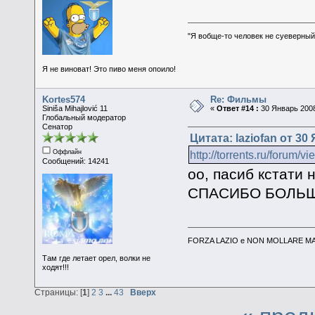
"Я вобще-то человек не суеверный,
Я не виноват! Это пиво меня опоило!
Kortes574
Re: Фильмы
Siniša Mihajlović 11
«
Ответ #14 :
30 Январь 2008
Глобальный модератор
Сенатор
Цитата: laziofan от 30
Оффлайн
http://torrents.ru/forum/
Сообщений: 14241
оо, пасиб кстати 
СПАСИБО БОЛЬШ
FORZA LAZIO e NON MOLLARE MAI
Там где летает орел, волки не
ходят!!!
Страницы: [
1
]
2
3
...
43
Вверх