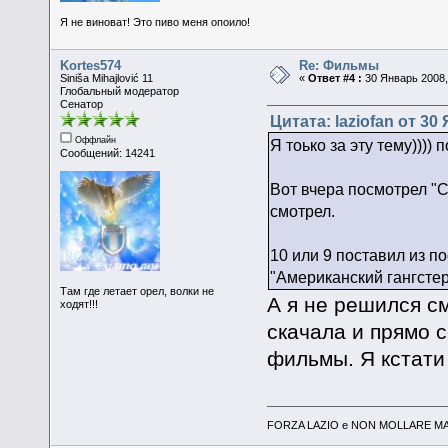
Я не виноват! Это пиво меня опоило!
Kortes574
Re: Фильмы
Siniša Mihajlović 11
«
Ответ #4 :
30 Январь 2008,
Глобальный модератор
Сенатор
Цитата: laziofan от 30
Оффлайн
Я тоько за эту тему)))) 
Сообщений: 14241
Вот вчера посмотрел "С
смотрел.
10 или 9 поставил из п
"Американский гангстер
Там где летает орел, волки не
А я не решился с
ходят!!!
скачала и прямо 
фильмы. Я кстат
FORZA LAZIO e NON MOLLARE MAI