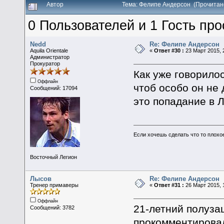
Автор
Тема: Фелипе Андерсон (Прочитан
0 Пользователей и 1 Гость про
Nedd
Re: Фелипе Андерсон
Aquila Orientale
«
Ответ #30 :
23 Март 2015, 
Администратор
Прокуратор
Как уже говорило
Оффлайн
чтоб особо он не 
Сообщений: 17094
это попадание в Л
Если хочешь сделать что то плохо
Восточный Легион
Лысов
Re: Фелипе Андерсон
Тренер примаверы
«
Ответ #31 :
26 Март 2015, 
Оффлайн
21-летний полуза
Сообщений: 3782
прокомментирова