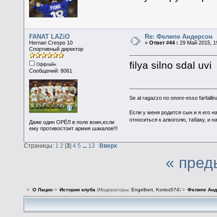
FANAT LAZiO
Re: Фелипе Андерсон
Hernan Crespo 10
«
Ответ #44 :
29 Май 2015, 1
Спортивный директор
filya silno sdal uvi
Оффлайн
Сообщений: 8061
Se al ragazzo no onore-esso farfallina
Если у меня родится сын и я его н
относиться к алкоголю, табаку, и н
Даже один ОРЁЛ в поле воин,если
ему противостоит армия шакалов!!!
Страницы:
1
2
[
3
]
4
5
...
13
Вверх
« пред
>
О Лацио
>
История клуба
(Модераторы:
Engelbert
,
Kortes574
) >
Фелипе Анд