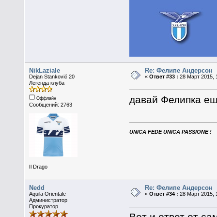
NikLaziale
Re: Фелипе Андерсон
Dejan Stanković 20
«
Ответ #33 :
28 Март 2015, 1
Легенда клуба
давай Фелипка ещ
Оффлайн
Сообщений: 2763
UNICA FEDE UNICA PASSIONE !
Il Drago
Nedd
Re: Фелипе Андерсон
Aquila Orientale
«
Ответ #34 :
28 Март 2015, 
Администратор
Прокуратор
Вот и ответ от са