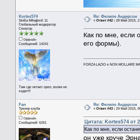
Kortes574
Re: Фелипе Андерсон
Siniša Mihajlović 11
«
Ответ #42 :
28 Май 2015, 2
Глобальный модератор
Сенатор
Как по мне, если 
Оффлайн
его формы).
Сообщений: 14241
FORZA LAZIO e NON MOLLARE MAI
Там где летает орел, волки не
ходят!!!
Fan
Re: Фелипе Андерсон
Тренер клуба
«
Ответ #43 :
29 Май 2015, 0
Оффлайн
Цитата: Kortes574 от 2
Сообщений: 6261
Как по мне, если остане
он уже круче Эрн