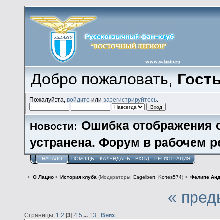
Добро пожаловать,
Гост
Пожалуйста,
войдите
или
зарегистрируйтесь
.
Ошибка отображения 
Новости:
устранена. Форум в рабочем р
НАЧАЛО
ПОМОЩЬ
КАЛЕНДАРЬ
ВХОД
РЕГИСТРАЦИЯ
>
О Лацио
>
История клуба
(Модераторы:
Engelbert
,
Kortes574
) >
Фелипе Анд
« пред
Страницы:
1
2
[
3
]
4
5
...
13
Вниз