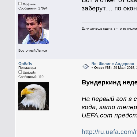
Оффлайн
заберут.... по ок
Сообщений: 17094
Если хочешь сделать что то плохо
Восточный Легион
ОрёлЪ
Re: Фелипе Андерсон
Примавера
«
Ответ #35 :
29 Март 2015, 
Оффлайн
Сообщений: 119
Вундеркинд нед
На первый гол в 
года, зато тепер
UEFA.com предст
http://ru.uefa.co