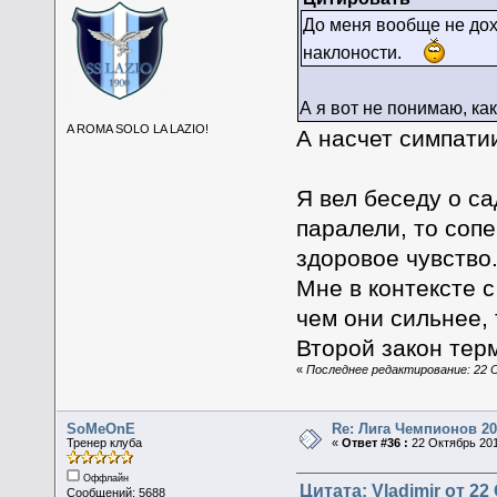
До меня вообще не дох
наклоности.
А я вот не понимаю, к
A ROMA SOLO LA LAZIO!
А насчет симпатии
Я вел беседу о са
паралели, то соп
здоровое чувство
Мне в контексте 
чем они сильнее,
Второй закон тер
«
Последнее редактирование: 22 
SoMeOnE
Re: Лига Чемпионов 20
Тренер клуба
«
Ответ #36 :
22 Октябрь 201
Оффлайн
Цитата: Vladimir от 22
Сообщений: 5688