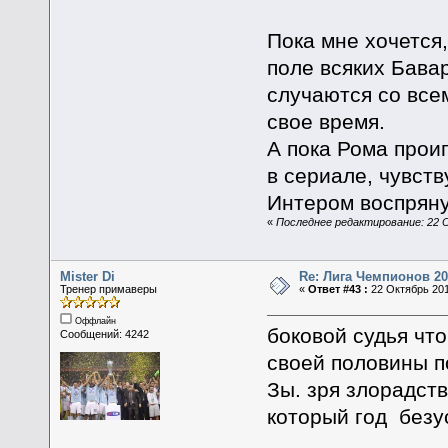
Пока мне хочется
поле всяких Бава
случаются со все
свое время.
А пока Рома прои
в сериале, чувств
Интером воспрянут
«
Последнее редактирование: 22 
Mister Di
Re: Лига Чемпионов 20
Тренер примаверы
«
Ответ #43 :
22 Октябрь 201
Оффлайн
боковой судья что
Сообщений: 4242
своей половины п
Зы. зря злорадств
который год без