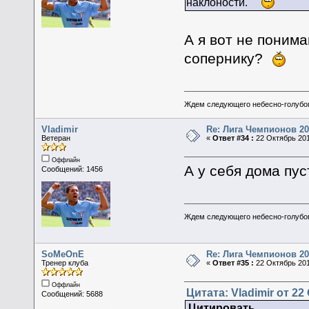
наклоности.
А я вот не поним
сопернику?
Ждем следующего небесно-голубог
Vladimir
Re: Лига Чемпионов 20
Ветеран
«
Ответ #34 :
22 Октябрь 201
Оффлайн
А у себя дома пу
Сообщений: 1456
Ждем следующего небесно-голубог
SoMeOnE
Re: Лига Чемпионов 20
Тренер клуба
«
Ответ #35 :
22 Октябрь 201
Оффлайн
Цитата: Vladimir от 22
Сообщений: 5688
Цитировать