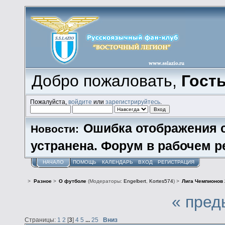
Добро пожаловать,
Гост
Пожалуйста,
войдите
или
зарегистрируйтесь
.
Ошибка отображения 
Новости:
устранена. Форум в рабочем р
НАЧАЛО
ПОМОЩЬ
КАЛЕНДАРЬ
ВХОД
РЕГИСТРАЦИЯ
>
Разное
>
О футболе
(Модераторы:
Engelbert
,
Kortes574
) >
Лига Чемпионов 
« пред
Страницы:
1
2
[
3
]
4
5
...
25
Вниз