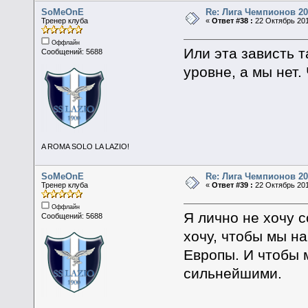
SoMeOnE
Re: Лига Чемпионов 20
Тренер клуба
«
Ответ #38 :
22 Октябрь 201
Оффлайн
Или эта зависть 
Сообщений: 5688
уровне, а мы нет.
A ROMA SOLO LA LAZIO!
SoMeOnE
Re: Лига Чемпионов 20
Тренер клуба
«
Ответ #39 :
22 Октябрь 201
Оффлайн
Я лично не хочу 
Сообщений: 5688
хочу, чтобы мы н
Европы. И чтобы м
сильнейшими.