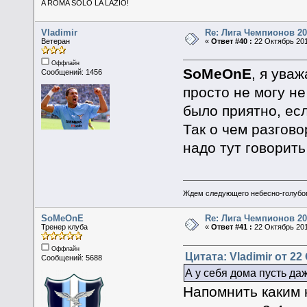
A ROMA SOLO LA LAZIO!
Vladimir
Re: Лига Чемпионов 20
Ветеран
«
Ответ #40 :
22 Октябрь 201
Оффлайн
SoMeOnE
, я ува
Сообщений: 1456
просто не могу н
было приятно, есл
Так о чем разгов
надо тут говорит
Ждем следующего небесно-голубог
SoMeOnE
Re: Лига Чемпионов 20
Тренер клуба
«
Ответ #41 :
22 Октябрь 201
Оффлайн
Цитата: Vladimir от 22
Сообщений: 5688
А у себя дома пусть да
Напомнить каким 