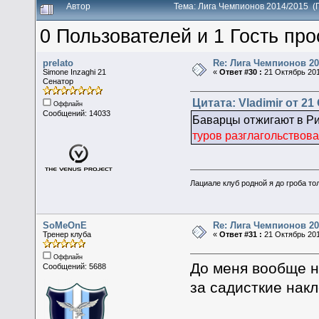
Автор
Тема: Лига Чемпионов 2014/2015 (
0 Пользователей и 1 Гость про
prelato
Re: Лига Чемпионов 20
Simone Inzaghi 21
«
Ответ #30 :
21 Октябрь 201
Сенатор
Цитата: Vladimir от 21
Оффлайн
Сообщений: 14033
Баварцы отжигают в Ри
туров разглагольствова
Лациале клуб родной я до гроба тол
SoMeOnE
Re: Лига Чемпионов 20
Тренер клуба
«
Ответ #31 :
21 Октябрь 201
Оффлайн
До меня вообще н
Сообщений: 5688
за садисткие нак