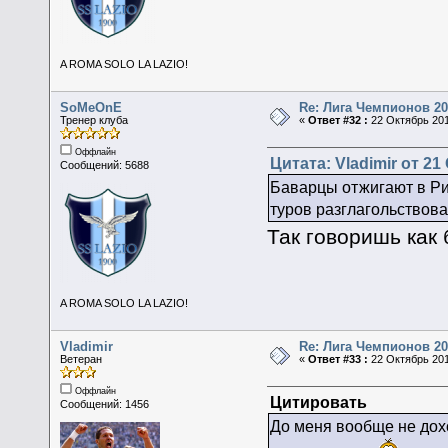
A ROMA SOLO LA LAZIO!
SoMeOnE
Re: Лига Чемпионов 20
Тренер клуба
«
Ответ #32 :
22 Октябрь 201
Оффлайн
Цитата: Vladimir от 21
Сообщений: 5688
Баварцы отжигают в Рим
туров разглагольствова
Так говоришь как 
A ROMA SOLO LA LAZIO!
Vladimir
Re: Лига Чемпионов 20
Ветеран
«
Ответ #33 :
22 Октябрь 201
Оффлайн
Цитировать
Сообщений: 1456
До меня вообще не дохо