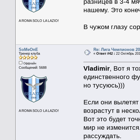
разницев в 3-4 мя
нашему. Это коне
A ROMA SOLO LA LAZIO!
В чужом глазу сор
SoMeOnE
Re: Лига Чемпионов 20
Тренер клуба
«
Ответ #42 :
22 Октябрь 201
Оффлайн
Vladimir
, Вот я т
Сообщений: 5688
единственного фу
но тусуюсь)))
Если они вылетят
возрастут в неско
A ROMA SOLO LA LAZIO!
Вот это будет точ
мир не изменится.
рассуждать.