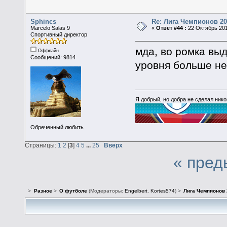
Sphincs
Re: Лига Чемпионов 20
Marcelo Salas 9
«
Ответ #44 :
22 Октябрь 201
Спортивный директор
мда, во ромка выд
Оффлайн
Сообщений: 9814
уровня больше не
Я добрый, но добра не сделал ник
Обреченный любить
Страницы:
1
2
[
3
]
4
5
...
25
Вверх
« пред
>
Разное
>
О футболе
(Модераторы:
Engelbert
,
Kortes574
) >
Лига Чемпионов 