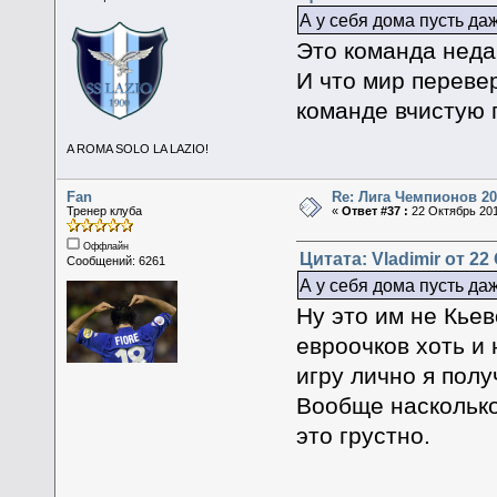
А у себя дома пусть да
Это команда неда
И что мир переве
команде вчистую 
A ROMA SOLO LA LAZIO!
Fan
Re: Лига Чемпионов 20
Тренер клуба
«
Ответ #37 :
22 Октябрь 201
Оффлайн
Цитата: Vladimir от 22
Сообщений: 6261
А у себя дома пусть да
Ну это им не Кьев
евроочков хоть и
игру лично я полу
Вообще насколько
это грустно.